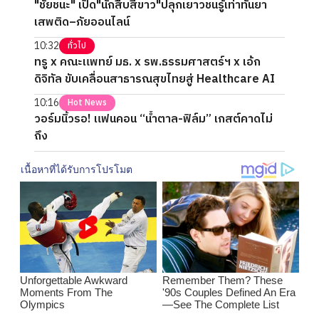
"ชัยชนะ" เปิด"นักสืบสีขาว"ปลุกเยาวชนรู้เท่าทันยา
เสพติด–ภัยออนไลน์
10:32
ทั่วไป
ทรู x คณะแพทย์ มธ. x รพ.ธรรมศาสตร์ฯ x เอ้ก
ดิจิทัล ขับเคลื่อนสาธารณสุขไทยสู่ Healthcare AI
10:16
Hot News
วอร์มนิ้วรอ! แฟนคอน “น้ำตาล-ฟิล์ม” เกสต์คาดไม่
ถึง