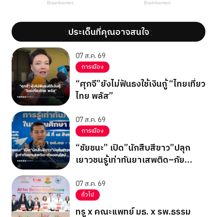
ประเด็นที่คุณอาจสนใจ
';
';
07 ส.ค. 69
การเมือง
“ศุภจี”ยังไม่ฟันธงใช้เงินกู้ “ไทยเที่ยว
ไทย พลัส”
07 ส.ค. 69
การเมือง
“ชัยชนะ” เปิด”นักสืบสีขาว”ปลุก
เยาวชนรู้เท่าทันยาเสพติด–ภัย
ออนไลน์
07 ส.ค. 69
ทั่วไป
ทรู x คณะแพทย์ มธ. x รพ.ธรรม