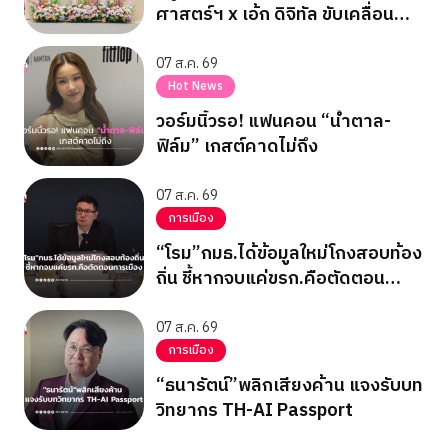
ศาสตร์ฯ x เอ้ก ดิจิทัล ขับเคลื่อน
สาธารณสุขไทยสู่ Healthcare AI
07 ส.ค. 69
Hot News
วอร์มนิ้วรอ! แฟนคอน “น้ำตาล-
ฟิล์ม” เกสต์คาดไม่ถึง
07 ส.ค. 69
การเมือง
“โรม”กมธ.ได้ข้อมูลใหม่โกงสอบท้อง
ถิ่น ชี้หากจบแค่ขรก.คือตัดตอน
การเมือง
07 ส.ค. 69
การเมือง
“ธนารัตน์”พลิกเสียงค้าน แจงรับบท
วิทยากร TH-AI Passport