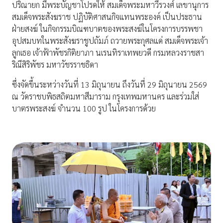
ปริณายก มีพระบัญชาโปรดให้ สมเด็จพระมหาวีรวงศ์ เลขานุการ
สมเด็จพระสังฆราช ปฏิบัติศาสนกิจแทนพระองค์ เป็นประธาน
ฝ่ายสงฆ์ ในกิจกรรมบิณฑบาตของพระสงฆ์ในโครงการบรรพชา
อุปสมบทในพระสังฆราชูปถัมภ์ ถวายพระกุศลแด่ สมเด็จพระเจ้า
ลูกเธอ เจ้าฟ้าพัชรกิติยาภา นเรนทิราเทพยวดี กรมหลวงราชสา
ริณีสิริพัชร มหาวัชรราชธิดา
ซึ่งจัดขึ้นระหว่างวันที่ 13 มิถุนายน ถึงวันที่ 29 มิถุนายน 2569
ณ วัดราชบพิธสถิตมหาสีมาราม กรุงเทพมหานคร และร่วมใส่
บาตรพระสงฆ์ จำนวน 100 รูป ในโครงการด้วย