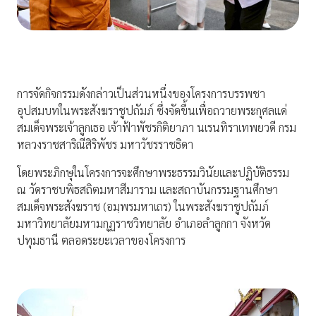
การจัดกิจกรรมดังกล่าวเป็นส่วนหนึ่งของโครงการบรรพชา
อุปสมบทในพระสังฆราชูปถัมภ์ ซึ่งจัดขึ้นเพื่อถวายพระกุศลแด่
สมเด็จพระเจ้าลูกเธอ เจ้าฟ้าพัชรกิติยาภา นเรนทิราเทพยวดี กรม
หลวงราชสาริณีสิริพัชร มหาวัชรราชธิดา
โดยพระภิกษุในโครงการจะศึกษาพระธรรมวินัยและปฏิบัติธรรม
ณ วัดราชบพิธสถิตมหาสีมาราม และสถาบันกรรมฐานศึกษา
สมเด็จพระสังฆราช (อมฺพรมหาเถร) ในพระสังฆราชูปถัมภ์
มหาวิทยาลัยมหามกุฏราชวิทยาลัย อำเภอลำลูกกา จังหวัด
ปทุมธานี ตลอดระยะเวลาของโครงการ