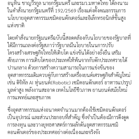
อนุทิน ชาญวีรกูล นายกรัฐมนตรี และรมว.มหาดไทย ได้ลงนาม
ในคำสั่งนายกรัฐมนตรีที่ 192/2569 เรื่องแต่งตั้งคณะกรรมการ
นโยบายอุตสาหกรรมเซมิคอนตักเตอร์และอิเล็กทรอนิกส์ชั้นสูง
แห่งชาติ
โดยคำสั่งนายกรัฐมนตรีฉบับนี้สอดคล้องกับนโยบายของรัฐบาลที่
ได้มีการแถลงต่อรัฐสภาว่ารัฐบาลมีนโยบายในนการปรับ
โครงสร้างเศรษฐกิจไทยให้เติบโต แข่งขันได้อย่างยั่งยืน เสริม
ศักยภาพ การเติบโตของประเทศให้พ้นจากกับดักประเทศรายได้
ปานกลาง ด้วยการสร้างความสามารถในการแข่งขันของ
อุตสาหกรรมเดิมควบคู่กับการสร้างเครื่องยนต์เศรษฐกิจสำคัญใหม่
เช่น ดิจิทัล AI หุ่นยนต์(Robotic) เซมิคอนดักเตอร์ อาหารแปรรูป
มูลค่าสูง พลังงานสะอาด เทคโนโลยีชีวภาพ ยานยนต์สมัยใหม่
การแพทย์และสุขภาพ
ซึ่งอุตสาหกรรมแห่งอนาคตจำนวนมากต้องใช้เซมิคอนดักเตอร์
เป็นอุปกรณ์ และส่วนประกอบที่สำคัญ ซึ่งจำเป็นต้องมีการดึงดูด
การลงทุน และวางยุทธศาสตร์การผลักดันอุตสาหกรรมเซมิ
คอนดักเตอร์ของประเทศอย่างต่อเนื่องและจริงจัง