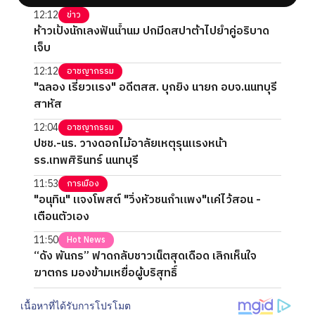
12:12
ข่าว
ห้าวเป้งนักเลงฟันน้ำนม ปกมีดสปาต้าไปยำคู่อริบาด
เจ็บ
12:12
อาชญากรรม
"ฉลอง เรี่ยวแรง" อดีตสส. บุกยิง นายก อบจ.นนทบุรี
สาหัส
12:04
อาชญากรรม
ปชช.-นร. วางดอกไม้อาลัยเหตุรุนแรงหน้า
รร.เทพศิรินทร์ นนทบุรี
11:53
การเมือง
"อนุทิน" แจงโพสต์ "วิ่งหัวชนกำแพง"แค่ไว้สอน -
เตือนตัวเอง
11:50
Hot News
“ดัง พันกร” ฟาดกลับชาวเน็ตสุดเดือด เลิกเห็นใจ
ฆาตกร มองข้ามเหยื่อผู้บริสุทธิ์