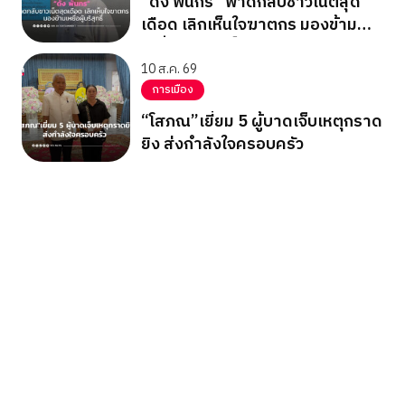
“ดัง พันกร” ฟาดกลับชาวเน็ตสุด
เดือด เลิกเห็นใจฆาตกร มองข้าม
เหยื่อผู้บริสุทธิ์
10 ส.ค. 69
การเมือง
“โสภณ”เยี่ยม 5 ผู้บาดเจ็บเหตุกราด
ยิง ส่งกำลังใจครอบครัว