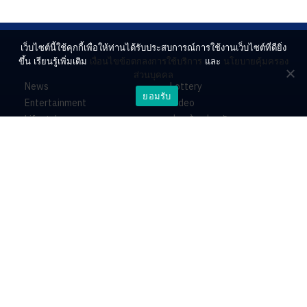
เว็บไซต์นี้ใช้คุกกี้เพื่อให้ท่านได้รับประสบการณ์การใช้งานเว็บไซต์ที่ดียิ่ง
ขึ้น เรียนรู้เพิ่มเติม
เงื่อนไขข้อตกลงการใช้บริการ
และ
นโยบายคุ้มครอง
ส่วนบุคคล
News
Lottery
ยอมรับ
Entertainment
Video
Lifestyle
ร่วมด้วยช่วยกัน
Horoscope
About
Contact
PR by Dataxet