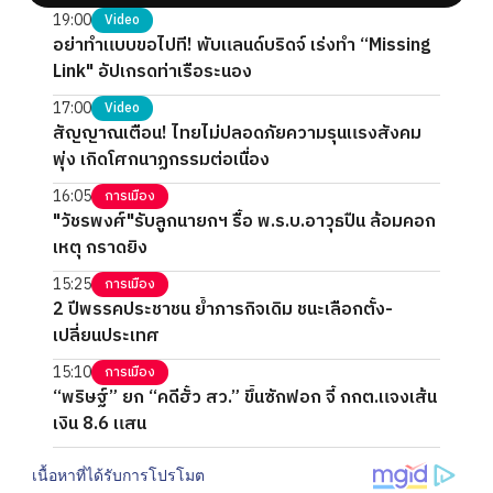
19:00
Video
อย่าทำแบบขอไปที! พับแลนด์บริดจ์ เร่งทำ “Missing
Link" อัปเกรดท่าเรือระนอง
17:00
Video
สัญญาณเตือน! ไทยไม่ปลอดภัยความรุนแรงสังคม
พุ่ง เกิดโศกนาฏกรรมต่อเนื่อง
16:05
การเมือง
"วัชรพงศ์"รับลูกนายกฯ รื้อ พ.ร.บ.อาวุธปืน ล้อมคอก
เหตุ กราดยิง
15:25
การเมือง
2 ปีพรรคประชาชน ย้ำภารกิจเดิม ชนะเลือกตั้ง-
เปลี่ยนประเทศ
15:10
การเมือง
“พริษฐ์” ยก “คดีฮั้ว สว.” ขึ้นซักฟอก จี้ กกต.แจงเส้น
เงิน 8.6 แสน