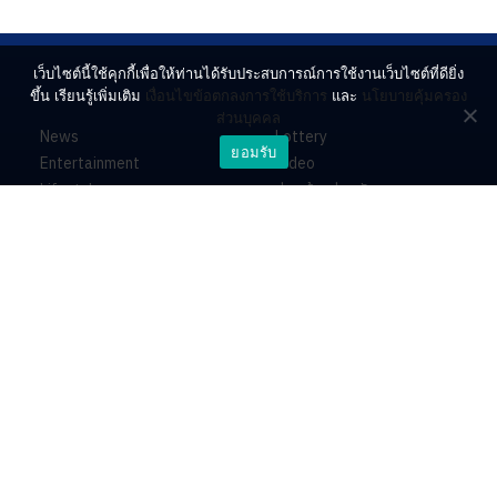
เว็บไซต์นี้ใช้คุกกี้เพื่อให้ท่านได้รับประสบการณ์การใช้งานเว็บไซต์ที่ดียิ่ง
ขึ้น เรียนรู้เพิ่มเติม
เงื่อนไขข้อตกลงการใช้บริการ
และ
นโยบายคุ้มครอง
ส่วนบุคคล
News
Lottery
ยอมรับ
Entertainment
Video
Lifestyle
ร่วมด้วยช่วยกัน
Horoscope
About
Contact
PR by Dataxet