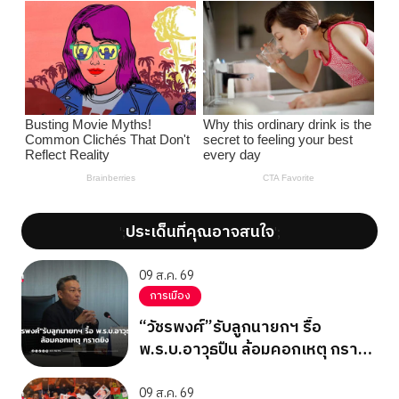
ประเด็นที่คุณอาจสนใจ
';
';
09 ส.ค. 69
การเมือง
“วัชรพงศ์”รับลูกนายกฯ รื้อ
พ.ร.บ.อาวุธปืน ล้อมคอกเหตุ กราด
ยิง
09 ส.ค. 69