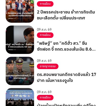
การเมือง
2 ปีพรรคประชาชน ย้ำภารกิจเดิม
ชนะเลือกตั้ง-เปลี่ยนประเทศ
09 ส.ค. 69
การเมือง
“พริษฐ์” ยก “คดีฮั้ว สว.” ขึ้น
ซักฟอก จี้ กกต.แจงเส้นเงิน 8.6
แสน
09 ส.ค. 69
อาชญากรรม
ตร.สอบพยานคดีกราดยิงแล้ว 17
ปาก เน้นหาแรงจูงใจ
09 ส.ค. 69
การเมือง
ฝ่ายค้านเปิดหลักฐานเพิ่ม คดีโกง