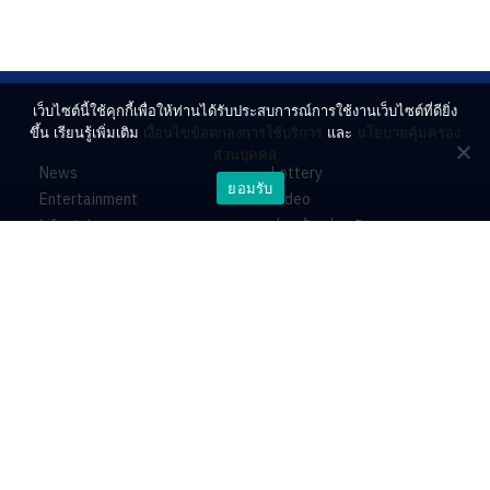
เว็บไซต์นี้ใช้คุกกี้เพื่อให้ท่านได้รับประสบการณ์การใช้งานเว็บไซต์ที่ดียิ่ง
ขึ้น เรียนรู้เพิ่มเติม
เงื่อนไขข้อตกลงการใช้บริการ
และ
นโยบายคุ้มครอง
ส่วนบุคคล
News
Lottery
ยอมรับ
Entertainment
Video
Lifestyle
ร่วมด้วยช่วยกัน
Horoscope
About
Contact
PR by Dataxet