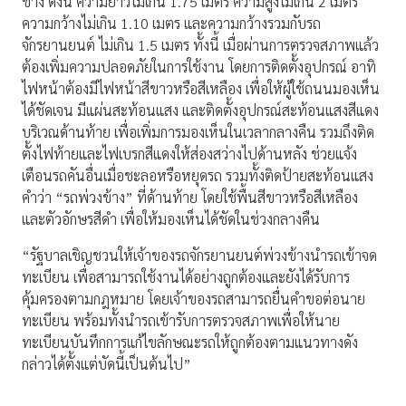
ข้าง ดังนี้ ความยาวไม่เกิน 1.75 เมตร ความสูงไม่เกิน 2 เมตร
ความกว้างไม่เกิน 1.10 เมตร และความกว้างรวมกับรถ
จักรยานยนต์ ไม่เกิน 1.5 เมตร ทั้งนี้ เมื่อผ่านการตรวจสภาพแล้ว
ต้องเพิ่มความปลอดภัยในการใช้งาน โดยการติดตั้งอุปกรณ์ อาทิ
ไฟหน้าต้องมีไฟหน้าสีขาวหรือสีเหลือง เพื่อให้ผู้ใช้ถนนมองเห็น
ได้ชัดเจน มีแผ่นสะท้อนแสง และติดตั้งอุปกรณ์สะท้อนแสงสีแดง
บริเวณด้านท้าย เพื่อเพิ่มการมองเห็นในเวลากลางคืน รวมถึงติด
ตั้งไฟท้ายและไฟเบรกสีแดงให้ส่องสว่างไปด้านหลัง ช่วยแจ้ง
เตือนรถคันอื่นเมื่อชะลอหรือหยุดรถ รวมทั้งติดป้ายสะท้อนแสง
คำว่า “รถพ่วงข้าง” ที่ด้านท้าย โดยใช้พื้นสีขาวหรือสีเหลือง
และตัวอักษรสีดำ เพื่อให้มองเห็นได้ชัดในช่วงกลางคืน
“รัฐบาลเชิญชวนให้เจ้าของรถจักรยานยนต์พ่วงข้างนำรถเข้าจด
ทะเบียน เพื่อสามารถใช้งานได้อย่างถูกต้องและยังได้รับการ
คุ้มครองตามกฎหมาย โดยเจ้าของรถสามารถยื่นคำขอต่อนาย
ทะเบียน พร้อมทั้งนำรถเข้ารับการตรวจสภาพเพื่อให้นาย
ทะเบียนบันทึกการแก้ไขลักษณะรถให้ถูกต้องตามแนวทางดัง
กล่าวได้ตั้งแต่บัดนี้เป็นต้นไป”