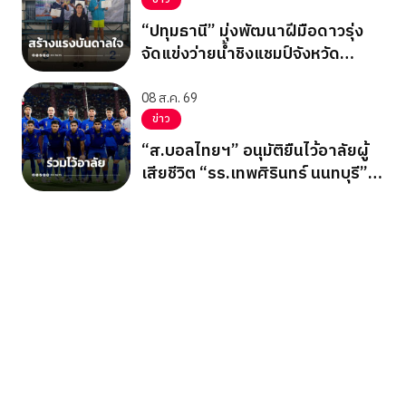
“ปทุมธานี” มุ่งพัฒนาฝีมือดาวรุ่ง
จัดแข่งว่ายน้ำชิงแชมป์จังหวัด
ปทุมธานี 2569
08 ส.ค. 69
ข่าว
“ส.บอลไทยฯ” อนุมัติยืนไว้อาลัยผู้
เสียชีวิต “รร.เทพศิรินทร์ นนทบุรี”
ก่อนเกมอาเซียนคัพ