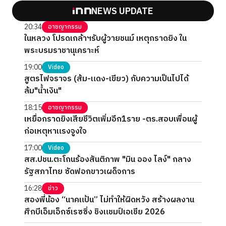
NEWS UPDATE
20:34
อาชญากรรม
ในหลวง โปรดเกล้าฯรับผู้วายชนม์ เหตุกราดยิง ใน
พระบรมราชานุเคราะห์
19:00
Video
สูตรไฟจราจร (ส้ม-แดง-เขียว) กับความเป็นไปได้
ล้ม"น้ำเงิน"
18:15
อาชญากรรม
เหยื่อกราดยิงเสียชีวิตเพิ่มอีก1ราย -ตร.สอบเพื่อนผู้
ก่อเหตุหาแรงจูงใจ
17:00
Video
สส.ปชน.ตะโกนร้องสันติภาพ "มิน ออง ไลง์" กลาง
รัฐสภาไทย ซัดฟอกขาวเผด็จการ
16:28
ข่าว
สองพี่น้อง “นาคแป้น” ไม่ทำให้ผิดหวัง สร้างผลงาน
ศึกบีเอ็มเอ็กซ์เรซซิ่ง ชิงแชมป์เอเชีย 2026