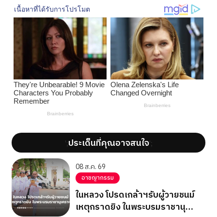
ประเด็นที่คุณอาจสนใจ
';
';
08 ส.ค. 69
อาชญากรรม
ในหลวง โปรดเกล้าฯรับผู้วายชนม์
เหตุกราดยิง ในพระบรมราชานุ