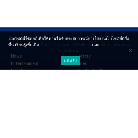
เว็บไซต์นี้ใช้คุกกี้เพื่อให้ท่านได้รับประสบการณ์การใช้งานเว็บไซต์ที่ดียิ่ง
ขึ้น เรียนรู้เพิ่มเติม
เงื่อนไขข้อตกลงการใช้บริการ
และ
นโยบายคุ้มครอง
ส่วนบุคคล
News
Lottery
ยอมรับ
Entertainment
Video
Lifestyle
ร่วมด้วยช่วยกัน
Horoscope
About
Contact
PR by Dataxet