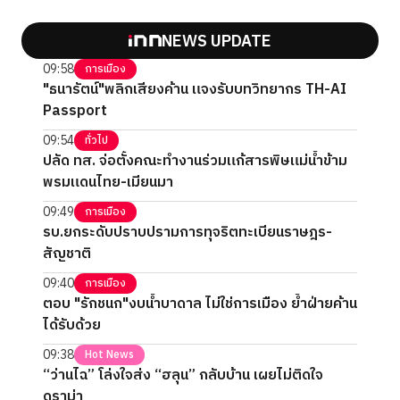
NEWS UPDATE
09:58
การเมือง
"ธนารัตน์"พลิกเสียงค้าน แจงรับบทวิทยากร TH-AI
Passport
09:54
ทั่วไป
ปลัด ทส. จ่อตั้งคณะทำงานร่วมแก้สารพิษแม่น้ำข้าม
พรมแดนไทย-เมียนมา
09:49
การเมือง
รบ.ยกระดับปราบปรามการทุจริตทะเบียนราษฎร-
สัญชาติ
09:40
การเมือง
ตอบ "รักชนก"งบน้ำบาดาล ไม่ใช่การเมือง ย้ำฝ่ายค้าน
ได้รับด้วย
09:38
Hot News
“ว่านไฉ” โล่งใจส่ง “ฮลุน” กลับบ้าน เผยไม่ติดใจ
ดราม่า