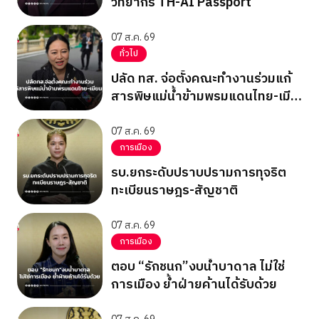
วิทยากร TH-AI Passport
07 ส.ค. 69
ทั่วไป
ปลัด ทส. จ่อตั้งคณะทำงานร่วมแก้
สารพิษแม่น้ำข้ามพรมแดนไทย-เมีย
นมา
07 ส.ค. 69
การเมือง
รบ.ยกระดับปราบปรามการทุจริต
ทะเบียนราษฎร-สัญชาติ
07 ส.ค. 69
การเมือง
ตอบ “รักชนก”งบน้ำบาดาล ไม่ใช่
การเมือง ย้ำฝ่ายค้านได้รับด้วย