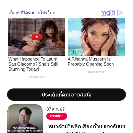
ประเด็นที่คุณอาจสนใจ
';
';
07 ส.ค. 69
การเมือง
“ธนารัตน์”พลิกเสียงค้าน แจงรับบท