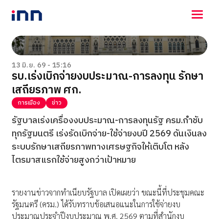
NEWS
ENTERTAINMENT
13 มิ.ย. 69 - 15:16
รบ.เร่งเบิกจ่ายงบประมาณ-การลงทุน รักษา
LIFESTYLE
เสถียรภาพ ศก.
HOROSCOPE
LOTTERY
การเมือง
ข่าว
VIDEO
รัฐบาลเร่งเครื่องงบประมาณ-การลงทุนรัฐ ครม.กำชับ
ร่วมด้วยช่วยกัน
ทุกรัฐมนตรี เร่งรัดเบิกจ่าย-ใช้จ่ายงบปี 2569 ดันเงินลง
ระบบรักษาเสถียรภาพทางเศรษฐกิจให้เติบโต หลัง
ไตรมาสแรกใช้จ่ายสูงกว่าเป้าหมาย
รายงานข่าวจากทำเนียบรัฐบาล เปิดเผยว่า ขณะนี้ที่ประชุมคณะ
รัฐมนตรี (ครม.) ได้รับทราบข้อเสนอแนะในการใช้จ่ายงบ
ประมาณประจำปีงบประมาณ พ.ศ. 2569 ตามที่สำนักงบ