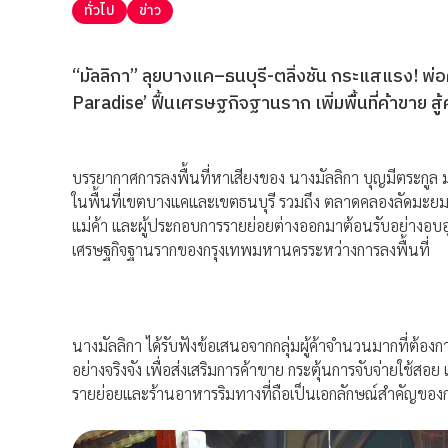
ทั่วไป
ข่าว
“มัลลิกา” ลุยบางแค–ธนบุรี-ตลิ่งชัน กระแสแรง! พ่
Paradise’ ฟื้นเศรษฐกิจฐานราก เพิ่มพื้นที่ค้าขาย สู
บรรยากาศการลงพื้นที่หาเสียงของ นางมัลลิกา บุญมีตระกูล 
ในพื้นที่เขตบางแคและเขตธนบุรี รวมถึง ตลาดคลองลัดมะยม 
แม่ค้า และผู้ประกอบการรายย่อยต่างออกมาต้อนรับอย่าง
เศรษฐกิจฐานรากของกรุงเทพมหานครระหว่างการลงพื้นที่
นางมัลลิกา ได้รับฟังข้อเสนอจากกลุ่มผู้ค้าจำนวนมากที่ต
อย่างจริงจัง เพื่อส่งเสริมการค้าขาย กระตุ้นการจับจ่ายใช้
รายย่อยและร้านอาหารริมทางที่ถือเป็นเอกลักษณ์สำคัญขอ