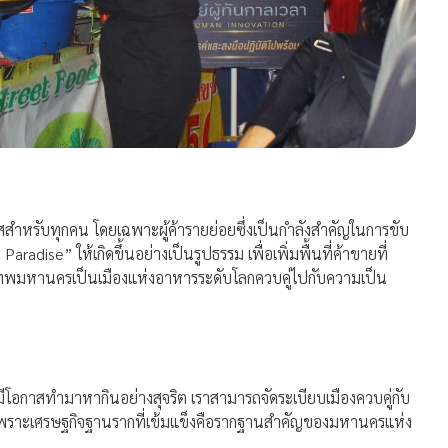
สสำหรับทุกคน โดยเฉพาะผู้ค้ารายย่อยซึ่งเป็นกำลังสำคัญในการขับ
dise” ให้เกิดขึ้นอย่างเป็นรูปธรรม เพื่อเพิ่มพื้นที่ค้าขายที่
งเทพมหานครเป็นเมืองแห่งอาหารระดับโลกควบคู่ไปกับความเป็น
้องมีโอกาสทำมาหากินอย่างสุจริต เราสามารถจัดระเบียบเมืองควบคู่กับ
่ง เพราะเศรษฐกิจฐานรากที่เข้มแข็งคือรากฐานสำคัญของมหานครแห่ง