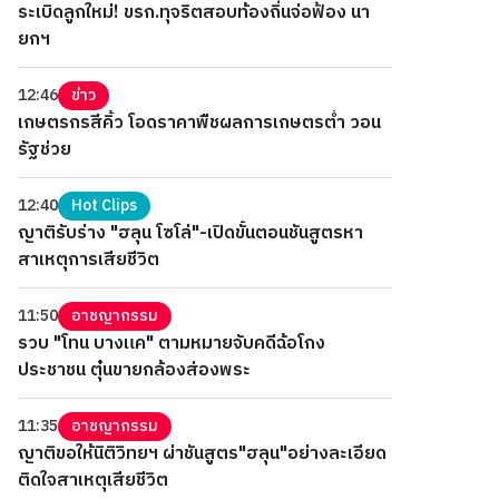
ระเบิดลูกใหม่! ขรก.ทุจริตสอบท้องถิ่นจ่อฟ้อง นา
ยกฯ
12:46
ข่าว
เกษตรกรสีคิ้ว โอดราคาพืชผลการเกษตรต่ำ วอน
รัฐช่วย
12:40
Hot Clips
ญาติรับร่าง "ฮลุน โซโล่"-เปิดขั้นตอนชันสูตรหา
สาเหตุการเสียชีวิต
11:50
อาชญากรรม
รวบ "โทน บางแค" ตามหมายจับคดีฉ้อโกง
ประชาชน ตุ๋นขายกล้องส่องพระ
11:35
อาชญากรรม
ญาติขอให้นิติวิทยฯ ผ่าชันสูตร"ฮลุน"อย่างละเอียด
ติดใจสาเหตุเสียชีวิต