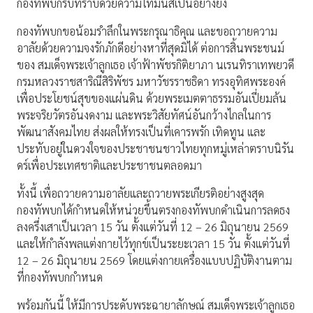
กองทัพบกรับทราบด้วยความโทมนัสเป็นอย่างยิ่ง
กองทัพบกขอน้อมรำลึกในพระกรุณาธิคุณ และขอถวายความ
อาลัยด้วยความจงรักภักดีอย่างหาที่สุดมิได้ ต่อการสิ้นพระชนม์
ของ สมเด็จพระเจ้าลูกเธอ เจ้าฟ้าพัชรกิติยาภา นเรนทิราเทพยวดี
กรมหลวงราชสาริณีสิริพัชร มหาวัชรราชธิดา ทรงอุทิศพระองค์
เพื่อประโยชน์สุขของแผ่นดิน ด้วยพระเมตตาธรรมอันเปี่ยมล้น
พระจริยวัตรอันงดงาม และพระวิสัยทัศน์อันกว้างไกลในการ
พัฒนาสังคมไทย ส่งผลให้ทรงเป็นที่เคารพรัก เทิดทูน และ
ประทับอยู่ในดวงใจของประชาชนชาวไทยทุกหมู่เหล่าตราบนิรัน
ดร์เพื่อประเทศชาติและประชาชนตลอดมา
ทั้งนี้ เพื่อถวายความอาลัยและถวายพระเกียรติอย่างสูงสุด
กองทัพบกได้กำหนดให้หน่วยขึ้นตรงกองทัพบกดำเนินการลดธง
ลงครึ่งเสาเป็นเวลา 15 วัน ตั้งแต่วันที่ 12 – 26 มิถุนายน 2569
และให้กำลังพลแต่งกายไว้ทุกข์เป็นระยะเวลา 15 วัน ตั้งแต่วันที่
12 – 26 มิถุนายน 2569 โดยแต่งกายเครื่องแบบปฏิบัติงานตาม
ที่กองทัพบกกำหนด
พร้อมกันนี้ ให้มีการประดับพระฉายาลักษณ์ สมเด็จพระเจ้าลูกเธอ