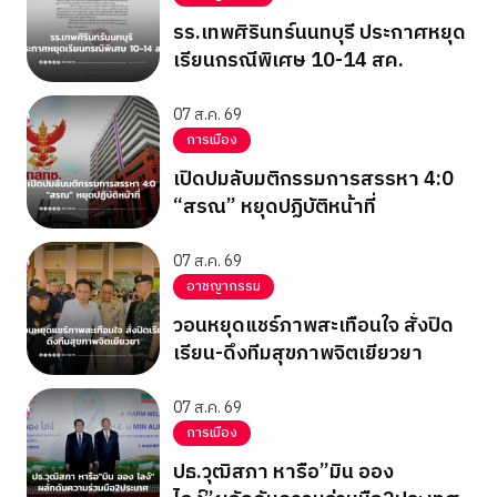
รร.เทพศิรินทร์นนทบุรี ประกาศหยุด
เรียนกรณีพิเศษ 10-14 สค.
07 ส.ค. 69
การเมือง
เปิดปมลับมติกรรมการสรรหา 4:0
“สรณ” หยุดปฏิบัติหน้าที่
07 ส.ค. 69
อาชญากรรม
วอนหยุดแชร์ภาพสะเทือนใจ สั่งปิด
เรียน-ดึงทีมสุขภาพจิตเยียวยา
07 ส.ค. 69
การเมือง
ปธ.วุฒิสภา หารือ”มิน ออง