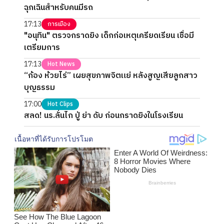
ฉุกเฉินสำหรับคนมีรถ
17:13
การเมือง
"อนุทิน" ตรวจกราดยิง เด็กก่อเหตุเครียดเรียน เชื่อมี
เตรียมการ
17:13
Hot News
“ก้อง ห้วยไร่” เผยสุขภาพจิตแย่ หลังสูญเสียลูกสาว
บุญธรรม
17:00
Hot Clips
สลด! นร.ลั่นไก ปู่ ย่า ดับ ก่อนกราดยิงในโรงเรียน