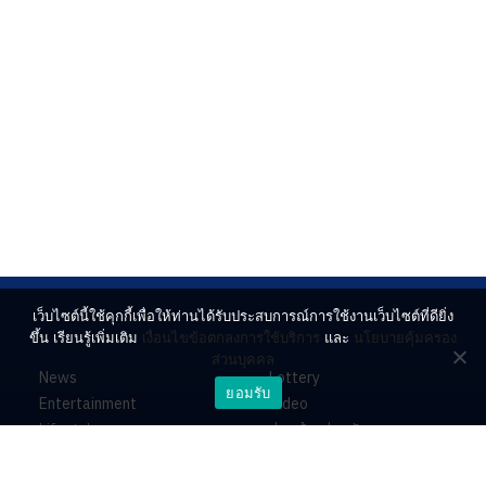
เว็บไซต์นี้ใช้คุกกี้เพื่อให้ท่านได้รับประสบการณ์การใช้งานเว็บไซต์ที่ดียิ่ง
ขึ้น เรียนรู้เพิ่มเติม
เงื่อนไขข้อตกลงการใช้บริการ
และ
นโยบายคุ้มครอง
ส่วนบุคคล
News
Lottery
ยอมรับ
Entertainment
Video
Lifestyle
ร่วมด้วยช่วยกัน
Horoscope