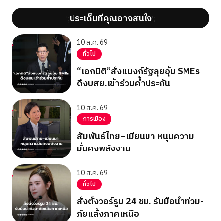
ประเด็นที่คุณอาจสนใจ
';
';
10 ส.ค. 69
ทั่วไป
“เอกนิติ”สั่งแบงก์รัฐลุยอุ้ม SMEs
ดึงบสย.เข้าร่วมค้ำประกัน
10 ส.ค. 69
การเมือง
สัมพันธ์ไทย–เมียนมา หนุนความ
มั่นคงพลังงาน
10 ส.ค. 69
ทั่วไป
สั่งตั้งวอร์รูม 24 ชม. รับมือน้ำท่วม-
ภัยแล้งภาคเหนือ