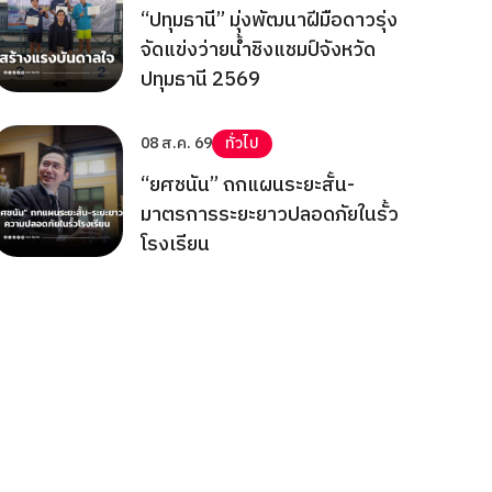
“ปทุมธานี” มุ่งพัฒนาฝีมือดาวรุ่ง
จัดแข่งว่ายน้ำชิงแชมป์จังหวัด
ปทุมธานี 2569
08 ส.ค. 69
ทั่วไป
“ยศชนัน” ถกแผนระยะสั้น-
มาตรการระยะยาวปลอดภัยในรั้ว
โรงเรียน