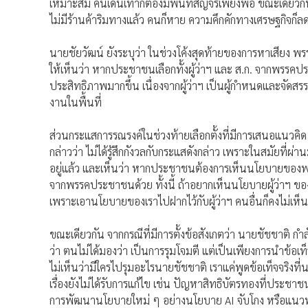
เหมาะสม คนเดินเท้าก็ต้องมีพื้นที่สัญจรเพียงพอ ขณะเดียวก
ไม่มีร้านค้าริมทางแล้ว คนก็หาย ความคึกคักทางเศรษฐกิจก็
นายชัยวัฒน์ ยังระบุว่า ในช่วงโค้งสุดท้ายของการหาเสียง 
ให้เห็นว่า หากประชาชนเลือกทั้งผู้ว่าฯ และ ส.ก. จากพรรคป
ประสิทธิภาพมากขึ้น เนื่องจากผู้ว่าฯ เป็นผู้กำหนดและจัด
งานในพื้นที่
ส่วนกระแสการรณรงค์ในช่วงท้ายเลือกตั้งที่มีการเสนอแนวคิด “
กล่าวว่า ไม่ได้รู้สึกกังวลกับกระแสดังกล่าว เพราะในสมัยที่
อยู่แล้ว และเห็นว่า หากประชาชนต้องการเห็นนโยบายของพรร
จากพรรคประชาชนด้วย ทั้งนี้ ถ้าอยากเห็นนโยบายผู้ว่าฯ ขอ
เพราะเอานโยบายของเราไปฝากไว้กับผู้ว่าฯ คนอื่นก็คงไม่เห็น
ขณะเดียวกัน จากกรณีที่มีการตั้งข้อสังเกตว่า นายชัชชาติ ก
ว่า ตนไม่ได้มองว่า เป็นการรุมโจมตี แต่เป็นเพียงการนำข้อเท
ไม่เห็นว่ามีใครไปรุมอะไรนายชัชชาติ เราแค่พูดข้อเท็จจริงที
เรื่องยังไม่ได้รับการแก้ไข เช่น ปัญหาสิทธิบัตรทองที่ประชาชน
การพัฒนานโยบายใหม่ ๆ อย่างนโยบาย AI จับโกง หรือแนวท