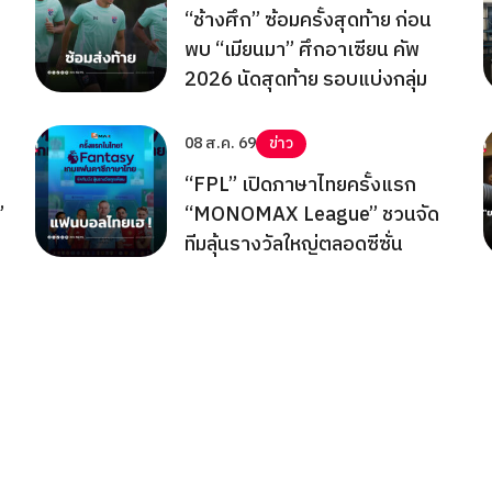
ด
“ช้างศึก” ซ้อมครั้งสุดท้าย ก่อน
พบ “เมียนมา” ศึกอาเซียน คัพ
2026 นัดสุดท้าย รอบแบ่งกลุ่ม
08 ส.ค. 69
ข่าว
“FPL” เปิดภาษาไทยครั้งแรก
”
“MONOMAX League” ชวนจัด
ทีมลุ้นรางวัลใหญ่ตลอดซีซั่น