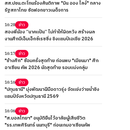
สส.ปชน.ตะโกนร้องสันติภาพ "มิน ออง ไลง์" กลาง
รัฐสภาไทย ซัดฟอกขาวเผด็จการ
16:28
ข่าว
สองพี่น้อง “นาคแป้น” ไม่ทำให้ผิดหวัง สร้างผล
งานศึกบีเอ็มเอ็กซ์เรซซิ่ง ชิงแชมป์เอเชีย 2026
16:17
ข่าว
"ช้างศึก" ซ้อมครั้งสุดท้าย ก่อนพบ "เมียนมา" ศึก
อาเซียน คัพ 2026 นัดสุดท้าย รอบแบ่งกลุ่ม
16:16
ข่าว
"ปทุมธานี" มุ่งพัฒนาฝีมือดาวรุ่ง จัดแข่งว่ายน้ำชิง
แชมป์จังหวัดปทุมธานี 2569
16:06
ข่าว
"ส.บอลไทยฯ" อนุมัติยืนไว้อาลัยผู้เสียชีวิต
"รร.เทพศิรินทร์ นนทบุรี" ก่อนเกมอาเซียนคัพ