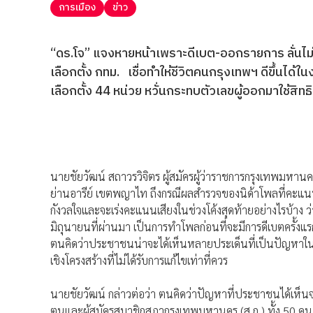
การเมือง
ข่าว
“ดร.โจ” แจงหายหน้าเพราะดีเบต-ออกรายการ ลั่นไม่ได้
เลือกตั้ง กทม. เชื่อทำให้ชีวิตคนกรุงเทพฯ ดีขึ้นได
เลือกตั้ง 44 หน่วย หวั่นกระทบตัวเลขผู้ออกมาใช้สิทธิ
นายชัยวัฒน์ สถาวรวิจิตร ผู้สมัครผู้ว่าราชการกรุงเทพมหาน
ย่านอารีย์ เขตพญาไท ถึงกรณีผลสำรวจของนิด้าโพลที่คะแนนยัง
กังวลใจและจะเร่งคะแนนเสียงในช่วงโค้งสุดท้ายอย่างไรบ้าง 
มิถุนายนที่ผ่านมา เป็นการทำโพลก่อนที่จะมีการดีเบตครั้งแรกค
ตนคิดว่าประชาชนน่าจะได้เห็นหลายประเด็นที่เป็นปัญหาในกร
เชิงโครงสร้างที่ไม่ได้รับการแก้ไขเท่าที่ควร
นายชัยวัฒน์ กล่าวต่อว่า ตนคิดว่าปัญหาที่ประชาชนได้เห็นจ
ตนและผู้สมัครสมาชิกสภากรุงเทพมหานคร (ส.ก.) ทั้ง 50 คน