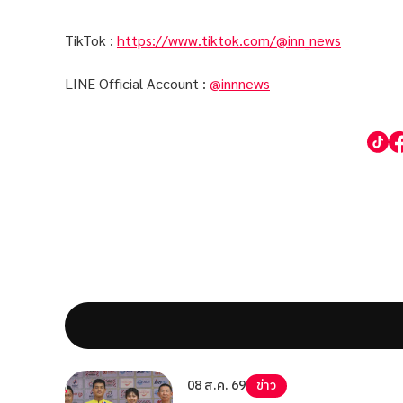
TikTok :
https://www.tiktok.com/@inn_news
LINE Official Account :
@innnews
08 ส.ค. 69
ข่าว