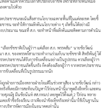
ันพ่อค้าแม่ค้าก็ควรมีโอกาสประกอบอาชีพ เพราะหลายพื้นที่เมื่อ
ลดลงตามไปด้วย
พรรคประชาชนจะเน้นสื่อสารนโยบายเฉพาะพื้นที่ในแต่ละเขต โดยชี้
ระชาชน จะทำให้การผลักดันนโยบายต่าง ๆ เกิดขึ้นได้อย่างมี
สรรงบประมาณ ขณะที่ ส.ก. จะทำหน้าที่ผลักดันและติดตามการดำเนิน
เลือกชัชชาติเป็นผู้ว่าฯ แต่เลือก ส.ก. พรรคส้ม” นายชัยวัฒน์
ผ่านมา ส.ก. ของพรรคก็สามารถทำงานร่วมกับนายชัชชาติ สิทธิพันธุ์ ได้
คประชาชนได้รับการขับเคลื่อนอย่างเป็นรูปธรรม ควรเลือกผู้ว่าฯ
งพรรคประชาชนเกิดขึ้นจริง ก็คงต้องเลือกผู้ว่าฯ จากพรรคประชาชน
การขับเคลื่อนที่เป็นรูปธรรมมากนัก
ำลังถูกฝ่ายการเมืองหลายฝ่ายโจมตีในช่วงหาเสียง นายชัยวัฒน์ กล่าว
็จจริงที่เคยมีการสะท้อนปัญหาไว้ก่อนหน้านี้มาพูดถึงอีกครั้ง และตน
่นายศุภณัฐ มีนชัยนันท์ สส.กทมป เคยพูดไว้ตั้งแต่ 2 ปีก่อน หลาย
เคยเข้าชื่อร้องเรียน เราเพียงนำข้อเท็จจริงเหล่านี้มาใช้เป็นฐานใน
างบริหารจัดการเมืองในอนาคตเท่านั้น