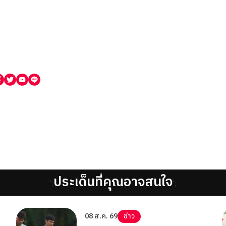
ประเด็นที่คุณอาจสนใจ
';
';
08 ส.ค. 69
ข่าว