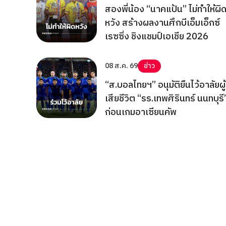
สองพี่น้อง “นาคแป้น” ไม่ทำให้ผิ
หวัง สร้างผลงานศึกบีเอ็มเอ็กซ์
เรซซิ่ง ชิงแชมป์เอเชีย 2026
08 ส.ค. 69
ข่าว
“ส.บอลไทยฯ” อนุมัติยืนไว้อาลัยผู้
เสียชีวิต “รร.เทพศิรินทร์ นนทบุรี
ก่อนเกมอาเซียนคัพ