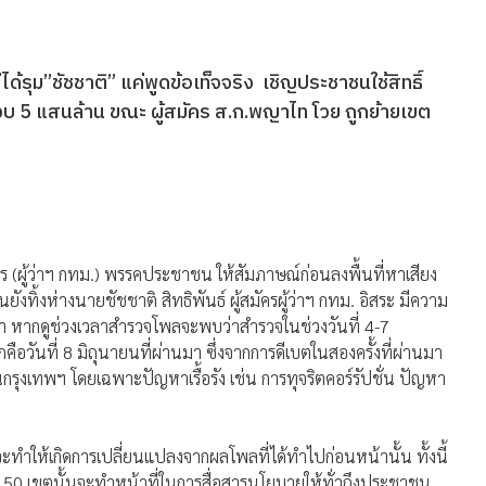
รุม”ชัชชาติ” แค่พูดข้อเท็จจริง เชิญประชาชนใช้สิทธิ์
้ในงบ 5 แสนล้าน ขณะ ผู้สมัคร ส.ก.พญาไท โวย ถูกย้ายเขต
คร (ผู้ว่าฯ กทม.) พรรคประชาชน ให้สัมภาษณ์ก่อนลงพื้นที่หาเสียง
ทิ้งห่างนายชัชชาติ สิทธิพันธ์ ผู้สมัครผู้ว่าฯ กทม. อิสระ มีความ
ว่า หากดูช่วงเวลาสำรวจโพลจะพบว่าสำรวจในช่วงวันที่ 4-7
ือวันที่ 8 มิถุนายนที่ผ่านมา ซึ่งจากการดีเบตในสองครั้งที่ผ่านมา
ุงเทพฯ โดยเฉพาะปัญหาเรื้อรัง เช่น การทุจริตคอร์รัปชั่น ปัญหา
ะทำให้เกิดการเปลี่ยนแปลงจากผลโพลที่ได้ทำไปก่อนหน้านั้น ทั้งนี้
 50 เขตนั้นจะทำหน้าที่ในการสื่อสารนโยบายให้ทั่วถึงประชาชน