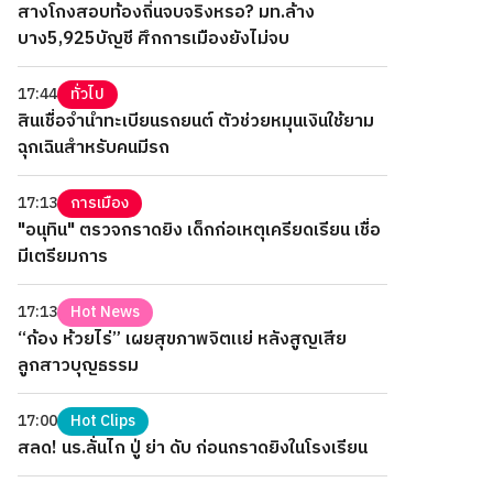
สางโกงสอบท้องถิ่นจบจริงหรอ? มท.ล้าง
บาง5,925บัญชี ศึกการเมืองยังไม่จบ
17:44
ทั่วไป
สินเชื่อจำนำทะเบียนรถยนต์ ตัวช่วยหมุนเงินใช้ยาม
ฉุกเฉินสำหรับคนมีรถ
17:13
การเมือง
"อนุทิน" ตรวจกราดยิง เด็กก่อเหตุเครียดเรียน เชื่อ
มีเตรียมการ
17:13
Hot News
“ก้อง ห้วยไร่” เผยสุขภาพจิตแย่ หลังสูญเสีย
ลูกสาวบุญธรรม
17:00
Hot Clips
สลด! นร.ลั่นไก ปู่ ย่า ดับ ก่อนกราดยิงในโรงเรียน