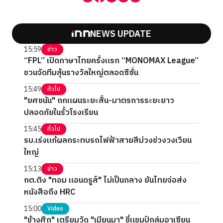
NEWS UPDATE
15:59
ข่าว
“FPL” เปิดภาษาไทยครั้งแรก “MONOMAX League”
ชวนจัดทีมลุ้นรางวัลใหญ่ตลอดซีซั่น
15:49
ทั่วไป
"ยศชนัน" ถกแผนระยะสั้น-มาตรการระยะยาว
ปลอดภัยในรั้วโรงเรียน
15:45
ทั่วไป
รบ.เร่งแก้ผลกระทบรถไฟฟ้าสายสีม่วงช่วงวงเวียน
ใหญ่
15:13
ข่าว
กต.ติง "ทอม แอนดรูส์" ไม่เป็นกลาง ยันไทยจ่อส่ง
หนังสือถึง HRC
15:00
Video
"ช้างศึก" เตรียมวัด "เมียนมา" ชี้แชมป์กลุ่มอาเซียน