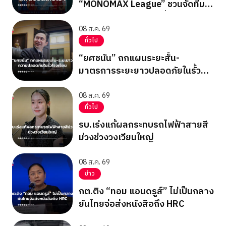
“MONOMAX League” ชวนจัดทีม
ลุ้นรางวัลใหญ่ตลอดซีซั่น
08 ส.ค. 69
ทั่วไป
“ยศชนัน” ถกแผนระยะสั้น-
มาตรการระยะยาวปลอดภัยในรั้ว
โรงเรียน
08 ส.ค. 69
ทั่วไป
รบ.เร่งแก้ผลกระทบรถไฟฟ้าสายสี
ม่วงช่วงวงเวียนใหญ่
08 ส.ค. 69
ข่าว
กต.ติง “ทอม แอนดรูส์” ไม่เป็นกลาง
ยันไทยจ่อส่งหนังสือถึง HRC