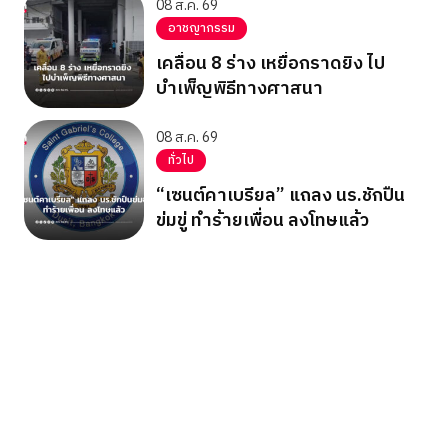
08 ส.ค. 69
อาชญากรรม
เคลื่อน 8 ร่าง เหยื่อกราดยิง ไป
บำเพ็ญพิธีทางศาสนา
08 ส.ค. 69
ทั่วไป
“เซนต์คาเบรียล” แถลง นร.ชักปืน
ข่มขู่ ทำร้ายเพื่อน ลงโทษแล้ว