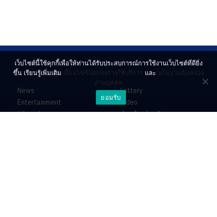
เว็บไซต์นี้ใช้คุกกี้เพื่อให้ท่านได้รับประสบการณ์การใช้งานเว็บไซต์ที่ดียิ่ง
ขึ้น เรียนรู้เพิ่มเติม
เงื่อนไขข้อตกลงการใช้บริการ
และ
นโยบายคุ้มครอง
ส่วนบุคคล
News
Lottery
ยอมรับ
Entertainment
Video
Lifestyle
ร่วมด้วยช่วยกัน
Horoscope
About
Contact
PR by Dataxet