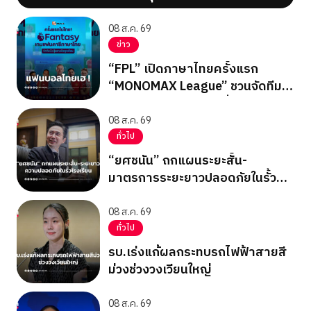
08 ส.ค. 69
ข่าว
“FPL” เปิดภาษาไทยครั้งแรก
“MONOMAX League” ชวนจัดทีม
ลุ้นรางวัลใหญ่ตลอดซีซั่น
08 ส.ค. 69
ทั่วไป
“ยศชนัน” ถกแผนระยะสั้น-
มาตรการระยะยาวปลอดภัยในรั้ว
โรงเรียน
08 ส.ค. 69
ทั่วไป
รบ.เร่งแก้ผลกระทบรถไฟฟ้าสายสี
ม่วงช่วงวงเวียนใหญ่
08 ส.ค. 69