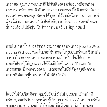
เพลงของคุณ” ภาพยนตร์ที่ได้รับเสียงตอบรับอย่างดีจากต่าง
ประเทศ พร้อมชวนศิลปินมากความสามารถ บิ๊ก ดี เจอร์ราร์ด มา
ร่วมสร้างช่วงเวลาสุดพิเศษ ให้ทุกคนได้สัมผัสโลกของภาพยนตร์
เรื่องนี้ผ่าน “บทเพลง” หัวใจสำคัญของเรื่องราว ก่อนส่งต่อแรง
สั่นสะเทือนไปยังผู้ชมในโรงภาพยนตร์ 11 มิถุนายนนี้
ภายในงาน บิ๊ก ดี เจอร์ราร์ด ร่วมถ่ายทอดบทเพลง How to Write
a Song Without You ในเวอร์ชันภาษาไทยเป็นครั้งแรก ซึ่งส่งต่อ
อารมณ์และความหมายของบทเพลงผ่านน้ำเสียงได้อย่างน่า
ประทับใจ ทำให้ผู้ร่วมงานได้สัมผัสอีกด้านของ “Power Ballad:
เพราะเพลงนี้ เพลงของคุณ” นอกจากนั้นยังได้พูดคุยถึงความ
หมายที่ซ่อนอยู่ในบทเพลงให้ได้ฟังอีกด้วย
โดยยังได้รับเกียรติจาก คุณชัยวัฒน์ มิ่งไม้ ประธานเจ้าหน้าที่
บริหาร, คุณจิรสิน จารุพรชัย ผู้อำนวยการฝ่ายจัดจำหน่าย บริษัท
ฉายแสง แอด.เวนเจอร์ จำกัด และ บิ๊ก ดี เจอร์ราร์ด ร่วมพูดคุย