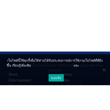
เว็บไซต์นี้ใช้คุกกี้เพื่อให้ท่านได้รับประสบการณ์การใช้งานเว็บไซต์ที่ดียิ่ง
ขึ้น เรียนรู้เพิ่มเติม
เงื่อนไขข้อตกลงการใช้บริการ
และ
นโยบายคุ้มครอง
ส่วนบุคคล
News
Lottery
ยอมรับ
Entertainment
Video
Lifestyle
ร่วมด้วยช่วยกัน
Horoscope
About