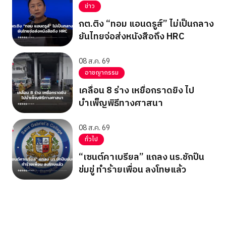
ข่าว
กต.ติง “ทอม แอนดรูส์” ไม่เป็นกลาง
ยันไทยจ่อส่งหนังสือถึง HRC
08 ส.ค. 69
อาชญากรรม
เคลื่อน 8 ร่าง เหยื่อกราดยิง ไป
บำเพ็ญพิธีทางศาสนา
08 ส.ค. 69
ทั่วไป
“เซนต์คาเบรียล” แถลง นร.ชักปืน
ข่มขู่ ทำร้ายเพื่อน ลงโทษแล้ว