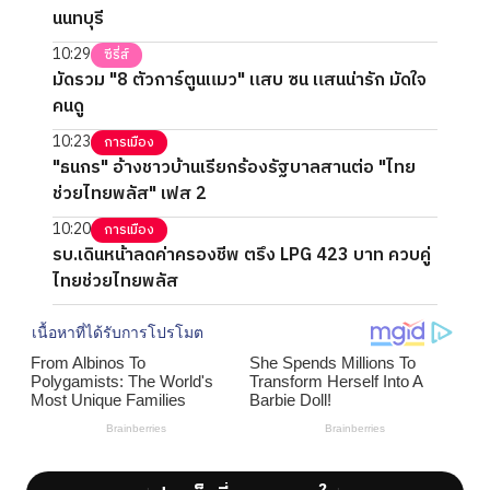
นนทบุรี
10:29
ซีรี่ส์
มัดรวม "8 ตัวการ์ตูนแมว" แสบ ซน แสนน่ารัก มัดใจ
คนดู
10:23
การเมือง
"ธนกร" อ้างชาวบ้านเรียกร้องรัฐบาลสานต่อ "ไทย
ช่วยไทยพลัส" เฟส 2
10:20
การเมือง
รบ.เดินหน้าลดค่าครองชีพ ตรึง LPG 423 บาท ควบคู่
ไทยช่วยไทยพลัส