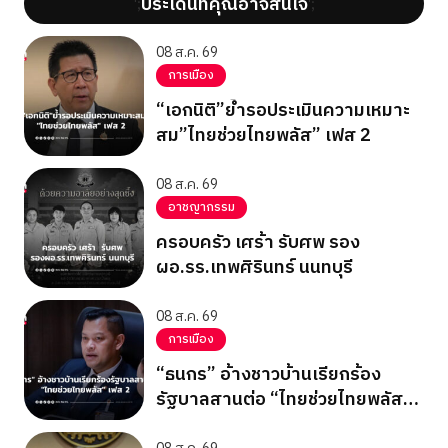
ประเด็นที่คุณอาจสนใจ
';
';
08 ส.ค. 69
การเมือง
“เอกนิติ”ย้ำรอประเมินความเหมาะ
สม”ไทยช่วยไทยพลัส” เฟส 2
08 ส.ค. 69
อาชญากรรม
ครอบครัว เศร้า รับศพ รอง
ผอ.รร.เทพศิรินทร์ นนทบุรี
08 ส.ค. 69
การเมือง
“ธนกร” อ้างชาวบ้านเรียกร้อง
รัฐบาลสานต่อ “ไทยช่วยไทยพลัส”
เฟส 2