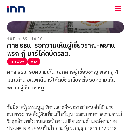
NEWS
ENTERTAINMENT
10 มิ.ย. 69 - 16:10
ศาล รธน. รอความเห็นผู้เชี่ยวชาญ-พยาน
LIFESTYLE
พรก.กู้-บาร์โค้ดบัตรลต.
HOROSCOPE
LOTTERY
การเมือง
ข่าว
VIDEO
ศาล รธน. รอความเห็น-เอกสารผู้เชี่ยวชาญ พรก.กู้ 4
ร่วมด้วยช่วยกัน
แสนล้าน ขณะคดีบาร์โค้ดบัตรเลือกตั้ง รอความเห็น
พยานผู้เชี่ยวชาญ
วันนี้ศาลรัฐธรรมนูญ พิจารณาคดีพระราชกำหนดให้อำนาจ
กระทรวงการคลังกู้เงินเพื่อแก้ไขปัญหาผลกระทบจากสถานการณ์
วิกฤตด้านพลังงานและสร้างการเปลี่ยนผ่านด้านพลังงานของ
ประเทศ พ.ศ.2569 เป็นไปตามรัฐธรรมนูญมาตรา 172 วรรค