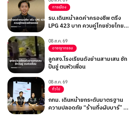
08 ส.ค. 69
การเมือง
รบ.เดินหน้าลดค่าครองชีพ ตรึง
LPG 423 บาท ควบคู่ไทยช่วยไทย
พลัส
08 ส.ค. 69
อาชญากรรม
ลูกสจ.โรงเรียนดังย่านสามเสน ชัก
ปืนขู่ ตบหัวเพื่อน
08 ส.ค. 69
ทั่วไป
กทม. เดินหน้ายกระดับมาตรฐาน
ความปลอดภัย “ร้านกึ่งผับบาร์” ทั่ว
กรุง ชู 17 เช็กลิสต์ความปลอดภัย