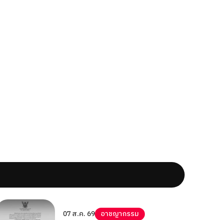
07 ส.ค. 69
อาชญากรรม