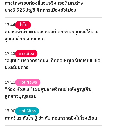
สางโกงสอบท้องถิ่นจบจริงหรอ? มท.ล้าง
บาง5,925บัญชี ศึกการเมืองยังไม่จบ
17:44
ทั่วไป
สินเชื่อจำนำทะเบียนรถยนต์ ตัวช่วยหมุนเงินใช้ยาม
ฉุกเฉินสำหรับคนมีรถ
17:13
การเมือง
"อนุทิน" ตรวจกราดยิง เด็กก่อเหตุเครียดเรียน เชื่อ
มีเตรียมการ
17:13
Hot News
“ก้อง ห้วยไร่” เผยสุขภาพจิตแย่ หลังสูญเสีย
ลูกสาวบุญธรรม
17:00
Hot Clips
สลด! นร.ลั่นไก ปู่ ย่า ดับ ก่อนกราดยิงในโรงเรียน