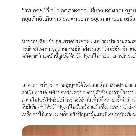
“สส.กฤช” จี้ รมว.อุตสาหกรรม ชี้แจงเหตุผลอนุญาต 
หยุดดำเนินกิจการ ขณะ กมธ.การอุตสาหกรรม เตรียมเรี
นายกฤช ศิลปชัย สส.พรรคประชาชน และรองประธานคณะกรรมา
กรณีกรมโรงงานอุตสาหกรรมมีคำสั่งอนุญาตให้บริษัท ซิน เคอ 
หลังจากก่อนหน้านี้ถูกสั่งให้ปรับปรุงแก้ไขกระบวนการภายใ
นายกฤช กล่าวว่า การอนุญาตให้โรงงานกลับมาเปิดดำเนินการไ
ดำเนินการแก้ไขข้อบกพร่องต่าง ๆ ตามคำสั่งของกรมโรงงานอุ
ความไม่โปร่งใสหรือไม่ เพราะมีข่าวในพื้นที่หลายครั้งว่า มีค
รับมีเพียงว่าได้ปรับปรุงแก้ไขเรียบร้อยแล้ว ซึ่งประชาชนไ
เหล็ก การใช้เตาปรุงเหล็ก หรือปัญหาฝุ่นแดงที่เคยถูกร้องเรียน