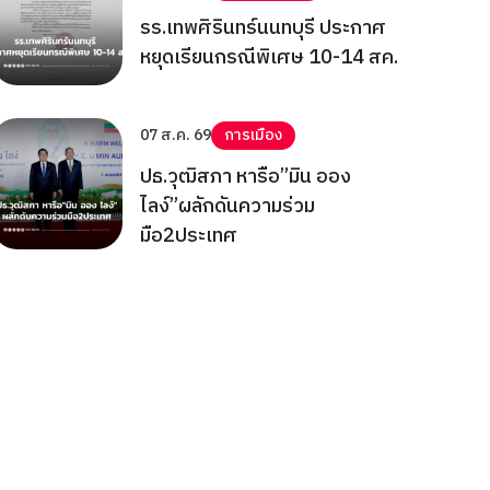
รร.เทพศิรินทร์นนทบุรี ประกาศ
หยุดเรียนกรณีพิเศษ 10-14 สค.
07 ส.ค. 69
การเมือง
ปธ.วุฒิสภา หารือ”มิน ออง
ไลง์”ผลักดันความร่วม
มือ2ประเทศ