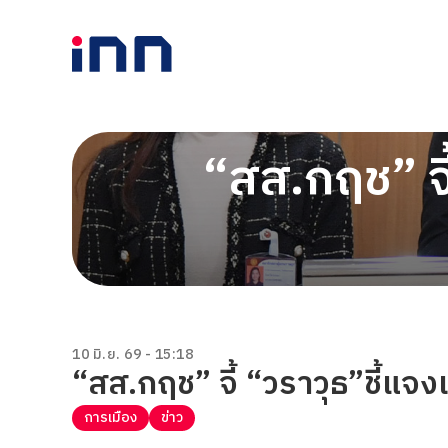
“สส.กฤช” จี
10 มิ.ย. 69 - 15:18
“สส.กฤช” จี้ “วราวุธ”ชี้แ
การเมือง
ข่าว