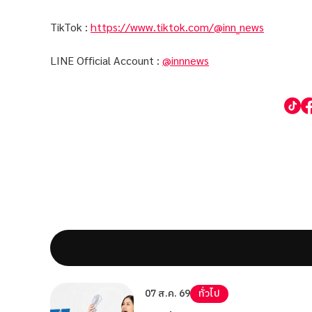
TikTok :
https://www.tiktok.com/@inn_news
LINE Official Account :
@innnews
07 ส.ค. 69
ทั่วไป