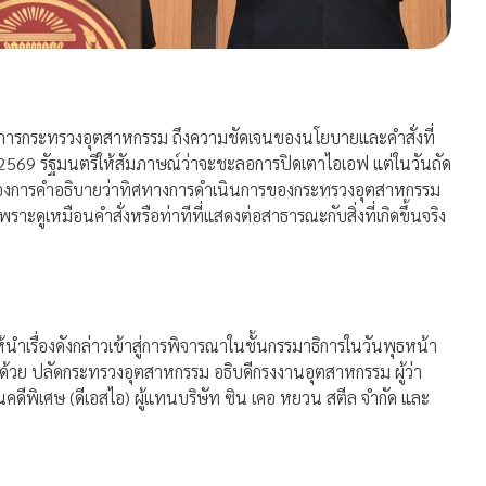
าการกระทรวงอุตสาหกรรม ถึงความชัดเจนของนโยบายและคำสั่งที่
นายน 2569 รัฐมนตรีให้สัมภาษณ์ว่าจะชะลอการปิดเตาไอเอฟ แต่ในวันถัด
งต้องการคำอธิบายว่าทิศทางการดำเนินการของกระทรวงอุตสาหกรรม
พราะดูเหมือนคำสั่งหรือท่าทีที่แสดงต่อสาธารณะกับสิ่งที่เกิดขึ้นจริง
ำเรื่องดังกล่าวเข้าสู่การพิจารณาในชั้นกรรมาธิการในวันพุธหน้า
อบด้วย ปลัดกระทรวงอุตสาหกรรม อธิบดีกรงงานอุตสาหกรรม ผู้ว่า
ีพิเศษ (ดีเอสไอ) ผู้แทนบริษัท ซิน เคอ หยวน สตีล จำกัด และ