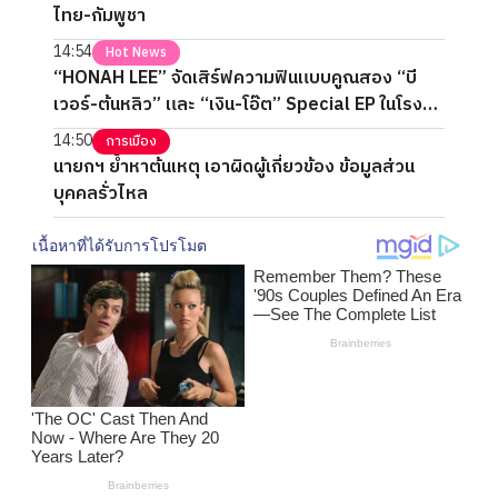
ไทย-กัมพูชา
14:54
Hot News
“HONAH LEE” จัดเสิร์ฟความฟินแบบคูณสอง “บี
เวอร์-ต้นหลิว” และ “เงิน-โอ๊ต” Special EP ในโรง
ภาพยนตร์ 2 วันเต็ม
14:50
การเมือง
นายกฯ ย้ำหาต้นเหตุ เอาผิดผู้เกี่ยวข้อง ข้อมูลส่วน
บุคคลรั่วไหล