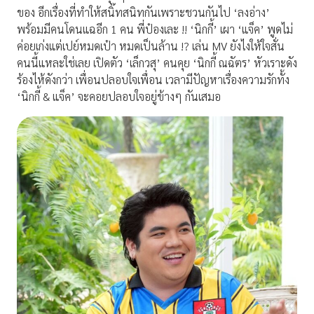
ของ อีกเรื่องที่ทำให้สนิ๊ทสนิทกันเพราะชวนกันไป ‘ลงอ่าง’
พร้อมมีคนโดนแฉอีก 1 คน พี่ป๋องเละ !! ‘นิกกี้’ เผา ‘แจ็ค’ พูดไม่
ค่อยเก่งแต่เปย์หมดเป๋า หมดเป็นล้าน !? เล่น MV ยังไงให้ใจสั่น
คนนี้แหละใช่เลย เปิดตัว ‘เล็กวสุ’ คนคุย ‘นิกกี้ ณฉัตร’ หัวเราะดัง
ร้องไห้ดังกว่า เพื่อนปลอบใจเพื่อน เวลามีปัญหาเรื่องความรักทั้ง
‘นิกกี้ & แจ็ค’ จะคอยปลอบใจอยู่ข้างๆ กันเสมอ