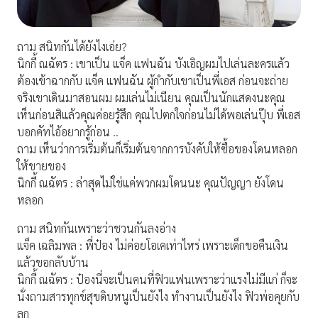
ถาม สนิทกันได้ยังไงเอ่ย?
นิกกี้ ณฉัตร : เขาเป็น แจ็ค แฟนฉัน บังเอิญผมไปเล่นละครแล้ว
ต้องเข้าฉากกับ แจ็ค แฟนฉัน ผู้กำกับเขาเป็นพี่เอส ก่อนจะถ่าย
จริงเขาเดินมาสอนผม ผมเล่นไม่เนียน คุณเป็นนักแสดงนะคุณ
เห็นก่อนสิแล้วคุณค่อยรู้สึก คุณไปตกใจก่อนไม่ได้พอเล่นปุ๊บ พี่เอส
บอกคัทไอ้อยากรู้ก่อน ..
ถาม เห็นว่าการเริ่มต้นก็เริ่มต้นจากการบังคับให้ซื้อของโดนหลอก
ให้ขายของ
นิกกี้ ณฉัตร : ล่าสุดไม่ใช่แค่พวกผมโดนนะ คุณปัญญา ยังโดน
หลอก
ถาม สนิทกันเพราะว่าชวนกันลงอ่าง
แจ็ค เฉลิมพล : พี่ป๋อง ไม่ค่อยโอเคเท่าไหร่ เพราะเด็กขอคืนเงิน
แล้วขอกลับบ้าน
นิกกี้ ณฉัตร : ป๋องนี่จะเป็นคนที่ฟิวแฟนเพราะว่าแรงไม่มีแก่ ก็จะ
นั่งถามสารทุกข์สุขดิบหนูเป็นยังไง ทำงานเป็นยังไง ฟิวพ่อคุยกับ
ลูก