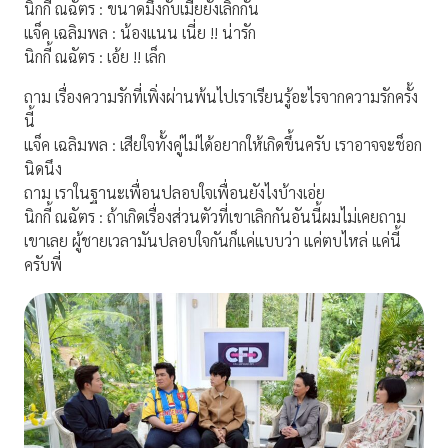
นิกกี้ ณฉัตร : ขนาดมึงกับเมียยังเลิกกัน
แจ็ค เฉลิมพล : น้องแนน เนี่ย !! น่ารัก
นิกกี้ ณฉัตร : เอ้ย !! เล็ก
ถาม เรื่องความรักที่เพิ่งผ่านพ้นไปเราเรียนรู้อะไรจากความรักครั้ง
นี้
แจ็ค เฉลิมพล : เสียใจทั้งคู่ไม่ได้อยากให้เกิดขึ้นครับ เราอาจจะช็อก
นิดนึง
ถาม เราในฐานะเพื่อนปลอบใจเพื่อนยังไงบ้างเอ่ย
นิกกี้ ณฉัตร : ถ้าเกิดเรื่องส่วนตัวที่เขาเลิกกันอันนี้ผมไม่เคยถาม
เขาเลย ผู้ชายเวลามันปลอบใจกันก็แค่แบบว่า แค่ตบไหล่ แค่นี้
ครับพี่