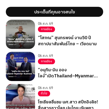
ประเด็นที่คุณอาจสนใจ
';
';
06 ส.ค. 69
การเมือง
“โสภณ” สุนทรพจน์ งาน50 ปี
สถาปนาสัมพันธ์ไทย – เวียดนาม
06 ส.ค. 69
การเมือง
“อนุทิน-มิน ออง
ไลง์”เปิดThailand–Myanmar
Business Forum
06 ส.ค. 69
ทั่วไป
โซเชียลชื่นชม นศ.สาว สปีกอิงลิช!
สื่อสารชาวโลก ปมไทย-กัมพูชา