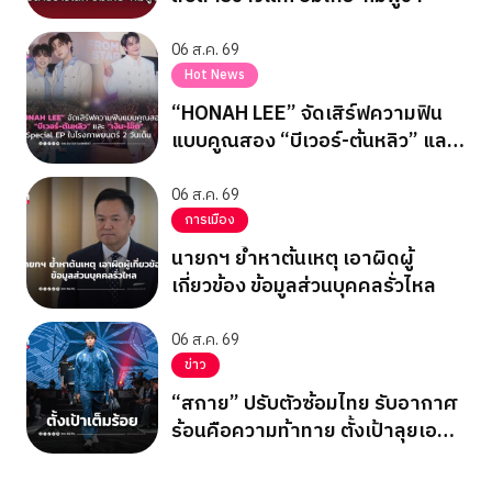
06 ส.ค. 69
Hot News
“HONAH LEE” จัดเสิร์ฟความฟิน
แบบคูณสอง “บีเวอร์-ต้นหลิว” และ
“เงิน-โอ๊ต” Special EP ในโรง
ภาพยนตร์ 2 วันเต็ม
06 ส.ค. 69
การเมือง
นายกฯ ย้ำหาต้นเหตุ เอาผิดผู้
เกี่ยวข้อง ข้อมูลส่วนบุคคลรั่วไหล
06 ส.ค. 69
ข่าว
“สกาย” ปรับตัวซ้อมไทย รับอากาศ
ร้อนคือความท้าทาย ตั้งเป้าลุยเอ
เชียนเกมส์ 2026