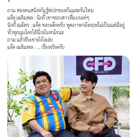
ถาม สองคนสนิทกันรู้สเปกของกันและกันไหม
แจ็ค เฉลิมพล : นิกกี้ เขาชอบสาวที่แบบเท่ๆ
นิกกี้ ณฉัตร : แจ็ค ชอบเด็กครับ พูดภาษาอังกฤษไม่เป็นแต่มีอยู่
ทั่วทุกมุมโลกไอ้นี่!!มันหนักนะ
ถาม แล้วจีบเขายังไงเอ่ย
แจ็ค เฉลิมพล : … เรื่องจริงครับ