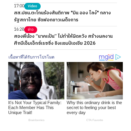
17:00
Video
สส.ปชน.ตะโกนร้องสันติภาพ "มิน ออง ไลง์" กลาง
รัฐสภาไทย ซัดฟอกขาวเผด็จการ
16:28
ข่าว
สองพี่น้อง “นาคแป้น” ไม่ทำให้ผิดหวัง สร้างผลงาน
ศึกบีเอ็มเอ็กซ์เรซซิ่ง ชิงแชมป์เอเชีย 2026