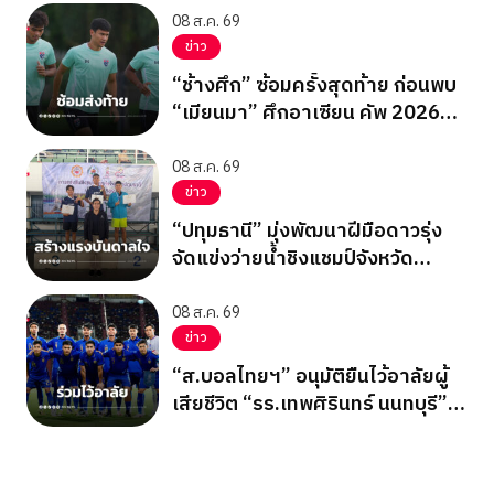
08 ส.ค. 69
ข่าว
“ช้างศึก” ซ้อมครั้งสุดท้าย ก่อนพบ
“เมียนมา” ศึกอาเซียน คัพ 2026
นัดสุดท้าย รอบแบ่งกลุ่ม
08 ส.ค. 69
ข่าว
“ปทุมธานี” มุ่งพัฒนาฝีมือดาวรุ่ง
จัดแข่งว่ายน้ำชิงแชมป์จังหวัด
ปทุมธานี 2569
08 ส.ค. 69
ข่าว
“ส.บอลไทยฯ” อนุมัติยืนไว้อาลัยผู้
เสียชีวิต “รร.เทพศิรินทร์ นนทบุรี”
ก่อนเกมอาเซียนคัพ