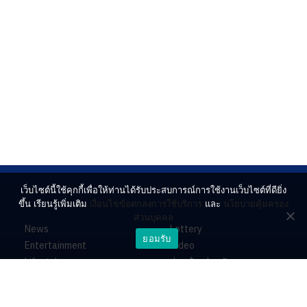
เว็บไซต์นี้ใช้คุกกี้เพื่อให้ท่านได้รับประสบการณ์การใช้งานเว็บไซต์ที่ดียิ่ง
ขึ้น เรียนรู้เพิ่มเติม
เงื่อนไขข้อตกลงการใช้บริการ
และ
นโยบายคุ้มครอง
ส่วนบุคคล
News
Lottery
ยอมรับ
Entertainment
Video
Lifestyle
ร่วมด้วยช่วยกัน
Horoscope