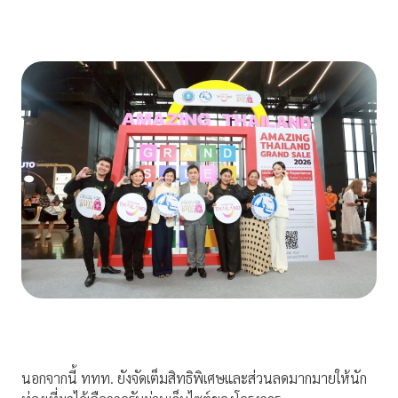
นอกจากนี้ ททท. ยังจัดเต็มสิทธิพิเศษและส่วนลดมากมายให้นัก