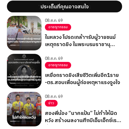
ประเด็นที่คุณอาจสนใจ
';
';
08 ส.ค. 69
อาชญากรรม
ในหลวง โปรดเกล้าฯรับผู้วายชนม์
เหตุกราดยิง ในพระบรมราชานุ
เคราะห์
08 ส.ค. 69
อาชญากรรม
เหยื่อกราดยิงเสียชีวิตเพิ่มอีก1ราย
-ตร.สอบเพื่อนผู้ก่อเหตุหาแรงจูงใจ
08 ส.ค. 69
ข่าว
สองพี่น้อง “นาคแป้น” ไม่ทำให้ผิด
หวัง สร้างผลงานศึกบีเอ็มเอ็กซ์เรซ
ซิ่ง ชิงแชมป์เอเชีย 2026