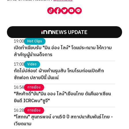
NEWS UPDATE
19:00
Hot Clips
เปิดทำเนียบรับ "มิน อ่อง ไลง์" โดนประณาม ให้ความ
สำคัญผู้นำเผด็จการ
17:00
Video
กัดไม่ปล่อย! ฝ่ายค้านรุมสับ โหมโรมก่อนเปิดศึก
ซักฟอก ปลายปีนี้ มันแน่
16:54
การเมือง
"สีหศักดิ์"ยัน"มิน ออง ไลง์"เยือนไทย ดันคืนอาเซียน
ยินดี ICRCพบ"ซูจี"
16:28
การเมือง
"โสภณ" สุนทรพจน์ งาน50 ปี สถาปนาสัมพันธ์ไทย -
เวียดนาม