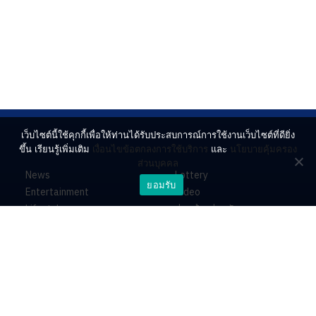
เว็บไซต์นี้ใช้คุกกี้เพื่อให้ท่านได้รับประสบการณ์การใช้งานเว็บไซต์ที่ดียิ่ง
ขึ้น เรียนรู้เพิ่มเติม
เงื่อนไขข้อตกลงการใช้บริการ
และ
นโยบายคุ้มครอง
ส่วนบุคคล
News
Lottery
ยอมรับ
Entertainment
Video
Lifestyle
ร่วมด้วยช่วยกัน
Horoscope
About
Contact
PR by Dataxet