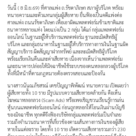
วันนี้ ( 8 มิ.ย.69) ที่ศาลแพ่ง ถ.รัชดาภิเษก สภาผู้บริโภค พร้อม
ทนายความและตัวแทนกลุ่มผู้เสียหาย ยื่นฟ้องเป็นคดีแพ่งต่อ
ศาลแพ่ง ถนนรัชดาภิเษก เพื่อเอาผิดแพลตฟอร์มข้ามชาติและ
ธนาคารหลายแห่ง โดยแบ่งเป็น 2 กลุ่ม ได้แก่ กลุ่มแพลตฟอร์ม
ออนไลน์ ในฐานะผู้ให้บริการแพลตฟอร์ม ฐานละเมิดสิทธิผู้
บริโภค และกลุ่มธนาคารในฐานะผู้ให้บริการทางการเงินในฐานผิด
สัญญาบริการ ผิดสัญญาฝากทรัพย์ และละเมิดสิทธิผู้บริโภค
พร้อมเรียกเงินคืนและค่าเสียหาย เนื่องจากเห็นว่าแพลตฟอร์ม
และธนาคารปล่อยให้มิจฉาชีพใช้ระบบของตนหลอกลวงผู้บริโภค
ทั้งที่มีหน้าที่ตามกฎหมายต้องตรวจสอบและป้องกัน
นางสาวนันณภัชสรณ์ เตชปัญญาพิพัฒน์ ทนายความ เปิดเผยว่า
ผู้เสียหายทั้ง 10 ราย มีรูปแบบความเสียหายคล้ายกัน คือเห็น
โฆษณาหลอกลวง (Scam Ads) หรือเพจเชิญชวนเรียนรู้การเล่น
หุ้นบนแพลตฟอร์มออนไลน์ ก่อนถูกหลอกให้โอนเงินผ่านบัญชี
ของมิจฉาชีพ ทุกคดีจึงฟ้องบริษัทกลุ่มแพลตฟอร์มเป็นจำเลย
รวมถึงจำนวนธนาคารที่เกี่ยวข้องตามเส้นทางการเงินของผู้เสีย
หายในแต่ละราย โดยทั้ง 10 ราย เกิดความเสียหายรวมกว่า 230