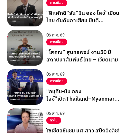
การเมือง
“สีหศักดิ์”ยัน”มิน ออง ไลง์”เยือน
ไทย ดันคืนอาเซียน ยินดี
ICRCพบ”ซูจี”
06 ส.ค. 69
การเมือง
“โสภณ” สุนทรพจน์ งาน50 ปี
สถาปนาสัมพันธ์ไทย – เวียดนาม
06 ส.ค. 69
การเมือง
“อนุทิน-มิน ออง
ไลง์”เปิดThailand–Myanmar
Business Forum
06 ส.ค. 69
ทั่วไป
โซเชียลชื่นชม นศ.สาว สปีกอิงลิช!