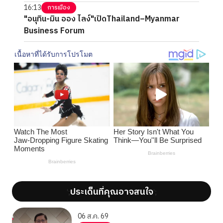
16:13
การเมือง
"อนุทิน-มิน ออง ไลง์"เปิดThailand–Myanmar
Business Forum
ประเด็นที่คุณอาจสนใจ
';
';
06 ส.ค. 69