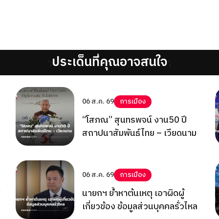
ประเด็นที่คุณอาจสนใจ
';
';
06 ส.ค. 69
การเมือง
“โสภณ” สุนทรพจน์ งาน50 ปี
สถาปนาสัมพันธ์ไทย – เวียดนาม
06 ส.ค. 69
การเมือง
!
นายกฯ ย้ำหาต้นเหตุ เอาผิดผู้
เกี่ยวข้อง ข้อมูลส่วนบุคคลรั่วไหล