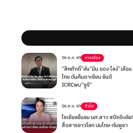
06 ส.ค. 69
การเมือง
“สีหศักดิ์”ยัน”มิน ออง ไลง์”เยือน
ไทย ดันคืนอาเซียน ยินดี
ICRCพบ”ซูจี”
06 ส.ค. 69
ทั่วไป
โซเชียลชื่นชม นศ.สาว สปีกอิงลิช
สื่อสารชาวโลก ปมไทย-กัมพูชา