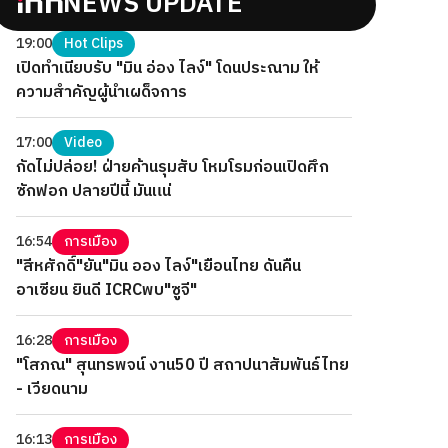
NEWS UPDATE
19:00
Hot Clips
เปิดทำเนียบรับ "มิน อ่อง ไลง์" โดนประณาม ให้
ความสำคัญผู้นำเผด็จการ
17:00
Video
กัดไม่ปล่อย! ฝ่ายค้านรุมสับ โหมโรมก่อนเปิดศึก
ซักฟอก ปลายปีนี้ มันแน่
16:54
การเมือง
"สีหศักดิ์"ยัน"มิน ออง ไลง์"เยือนไทย ดันคืน
อาเซียน ยินดี ICRCพบ"ซูจี"
16:28
การเมือง
"โสภณ" สุนทรพจน์ งาน50 ปี สถาปนาสัมพันธ์ไทย
- เวียดนาม
16:13
การเมือง