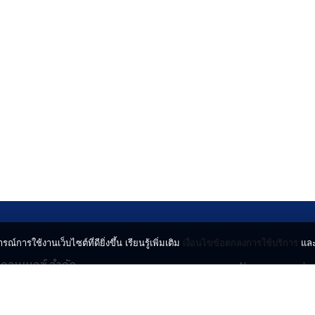
รณ์การใช้งานเว็บไซต์ที่ดียิ่งขึ้น เรียนรู้เพิ่มเติม
เงื่อนไขข้อตกลงการใช้บริการ
แล
น คอนเนกซ์ จำกัด
News
Lo
จจินดา ถนนกำแพงเพชร 6
Entertainment
Vi
ตจตุจักร กรุงเทพฯ 10900
Lifestyle
ร่