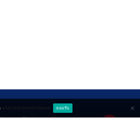
ะ
นโยบายคุ้มครองส่วนบุคคล
ยอมรับ
ttery
About
deo
Contact
วมด้วยช่วยกัน
PR by Dataxet