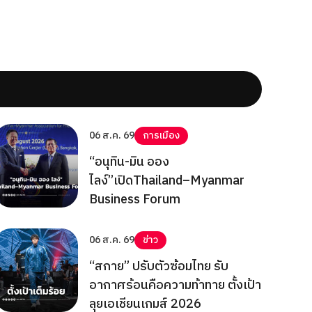
06 ส.ค. 69
การเมือง
“อนุทิน-มิน ออง
ไลง์”เปิดThailand–Myanmar
Business Forum
06 ส.ค. 69
ข่าว
“สกาย” ปรับตัวซ้อมไทย รับ
อากาศร้อนคือความท้าทาย ตั้งเป้า
ลุยเอเชียนเกมส์ 2026