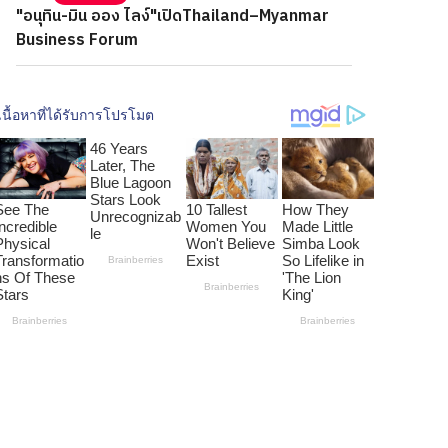
"อนุทิน-มิน ออง ไลง์"เปิดThailand–Myanmar
Business Forum