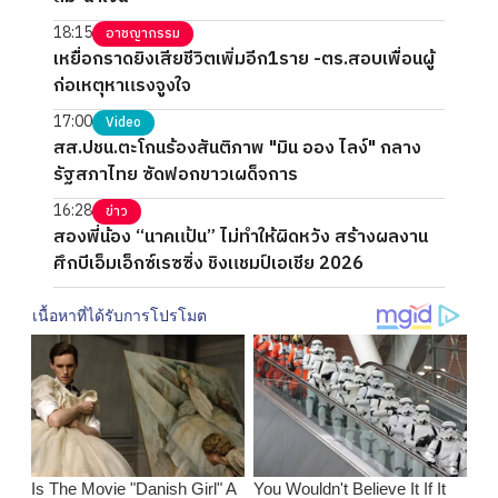
18:15
อาชญากรรม
เหยื่อกราดยิงเสียชีวิตเพิ่มอีก1ราย -ตร.สอบเพื่อนผู้
ก่อเหตุหาแรงจูงใจ
17:00
Video
สส.ปชน.ตะโกนร้องสันติภาพ "มิน ออง ไลง์" กลาง
รัฐสภาไทย ซัดฟอกขาวเผด็จการ
16:28
ข่าว
สองพี่น้อง “นาคแป้น” ไม่ทำให้ผิดหวัง สร้างผลงาน
ศึกบีเอ็มเอ็กซ์เรซซิ่ง ชิงแชมป์เอเชีย 2026