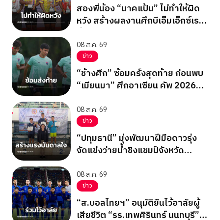
สองพี่น้อง “นาคแป้น” ไม่ทำให้ผิด
หวัง สร้างผลงานศึกบีเอ็มเอ็กซ์เรซ
ซิ่ง ชิงแชมป์เอเชีย 2026
08 ส.ค. 69
ข่าว
“ช้างศึก” ซ้อมครั้งสุดท้าย ก่อนพบ
“เมียนมา” ศึกอาเซียน คัพ 2026
นัดสุดท้าย รอบแบ่งกลุ่ม
08 ส.ค. 69
ข่าว
“ปทุมธานี” มุ่งพัฒนาฝีมือดาวรุ่ง
จัดแข่งว่ายน้ำชิงแชมป์จังหวัด
ปทุมธานี 2569
08 ส.ค. 69
ข่าว
“ส.บอลไทยฯ” อนุมัติยืนไว้อาลัยผู้
เสียชีวิต “รร.เทพศิรินทร์ นนทบุรี”