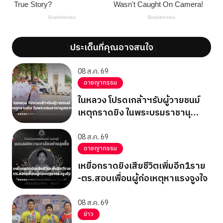
ประเด็นที่คุณอาจสนใจ
';
';
08 ส.ค. 69
อาชญากรรม
ในหลวง โปรดเกล้าฯรับผู้วายชนม์
เหตุกราดยิง ในพระบรมราชานุ
เคราะห์
08 ส.ค. 69
อาชญากรรม
เหยื่อกราดยิงเสียชีวิตเพิ่มอีก1ราย
-ตร.สอบเพื่อนผู้ก่อเหตุหาแรงจูงใจ
08 ส.ค. 69
ข่าว