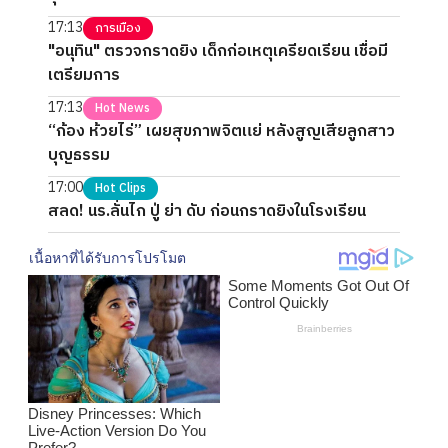
17:13
การเมือง
"อนุทิน" ตรวจกราดยิง เด็กก่อเหตุเครียดเรียน เชื่อมี
เตรียมการ
17:13
Hot News
“ก้อง ห้วยไร่” เผยสุขภาพจิตแย่ หลังสูญเสียลูกสาว
บุญธรรม
17:00
Hot Clips
สลด! นร.ลั่นไก ปู่ ย่า ดับ ก่อนกราดยิงในโรงเรียน