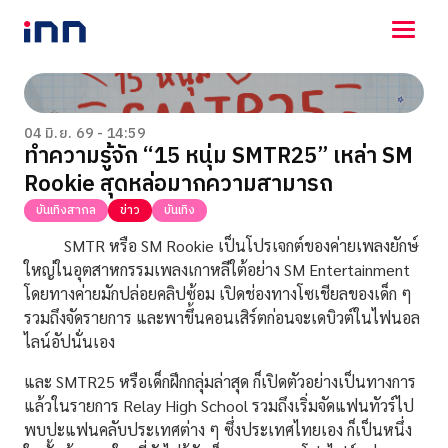
NEWS
ENTERTAINMENT
04 มิ.ย. 69 - 14:59
ทำความรู้จัก “15 หนุ่ม SMTR25” เหล่า SM
LIFESTYLE
Rookie สุดหล่อมากความสามารถ
HOROSCOPE
LOTTERY
บันเทิงสากล
ข่าว
บันเทิง
VIDEO
SMTR หรือ SM Rookie เป็นโปรเจกต์ของค่ายเพลงยักษ์
ร่วมด้วยช่วยกัน
ใหญ่ในอุตสาหกรรมเพลงเกาหลีใต้อย่าง SM Entertainment
โดยทางค่ายมักปล่อยคลิปซ้อม เปิดช่องทางโซเชียลของเด็ก ๆ
รวมถึงจัดรายการ และพาขึ้นคอนเสิร์ตก่อนจะเดบิวต์ในไฟนอล
ไลน์อัปนั่นเอง
และ SMTR25 หรือเด็กฝึกกลุ่มล่าสุด ก็เปิดตัวอย่างเป็นทางการ
แล้วในรายการ Relay High School รวมถึงเริ่มจัดแฟนทัวร์ไป
พบปะแฟนคลับประเทศต่าง ๆ ซึ่งประเทศไทยเอง ก็เป็นหนึ่ง