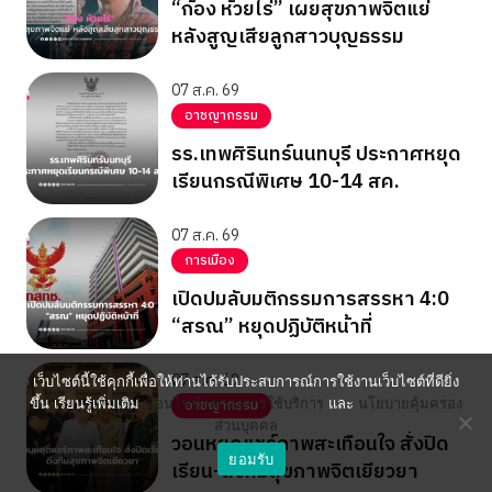
“ก้อง ห้วยไร่” เผยสุขภาพจิตแย่
หลังสูญเสียลูกสาวบุญธรรม
07 ส.ค. 69
อาชญากรรม
รร.เทพศิรินทร์นนทบุรี ประกาศหยุด
เรียนกรณีพิเศษ 10-14 สค.
07 ส.ค. 69
การเมือง
เปิดปมลับมติกรรมการสรรหา 4:0
“สรณ” หยุดปฏิบัติหน้าที่
07 ส.ค. 69
เว็บไซต์นี้ใช้คุกกี้เพื่อให้ท่านได้รับประสบการณ์การใช้งานเว็บไซต์ที่ดียิ่ง
ขึ้น เรียนรู้เพิ่มเติม
เงื่อนไขข้อตกลงการใช้บริการ
และ
นโยบายคุ้มครอง
อาชญากรรม
ส่วนบุคคล
วอนหยุดแชร์ภาพสะเทือนใจ สั่งปิด
ยอมรับ
เรียน-ดึงทีมสุขภาพจิตเยียวยา