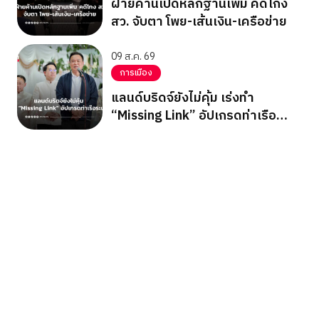
ฝ่ายค้านเปิดหลักฐานเพิ่ม คดีโกง
สว. จับตา โพย-เส้นเงิน-เครือข่าย
09 ส.ค. 69
การเมือง
แลนด์บริดจ์ยังไม่คุ้ม เร่งทำ
“Missing Link” อัปเกรดท่าเรือ
ระนอง