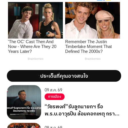
ประเด็นที่คุณอาจสนใจ
';
';
09 ส.ค. 69
การเมือง
“วัชรพงศ์”รับลูกนายกฯ รื้อ
พ.ร.บ.อาวุธปืน ล้อมคอกเหตุ กราด
ยิง
09 ส.ค. 69