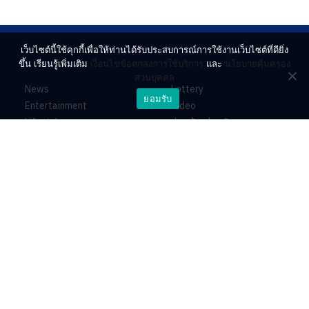
เว็บไซต์นี้ใช้คุกกี้เพื่อให้ท่านได้รับประสบการณ์การใช้งานเว็บไซต์ที่ดียิ่ง
ขึ้น เรียนรู้เพิ่มเติม
เงื่อนไขข้อตกลงการใช้บริการ
และ
นโยบายคุ้มครอง
ส่วนบุคคล
News
Lottery
ยอมรับ
Entertainment
Video
Lifestyle
ร่วมด้วยช่วยกัน
Horoscope
About
Contact
PR by Dataxet