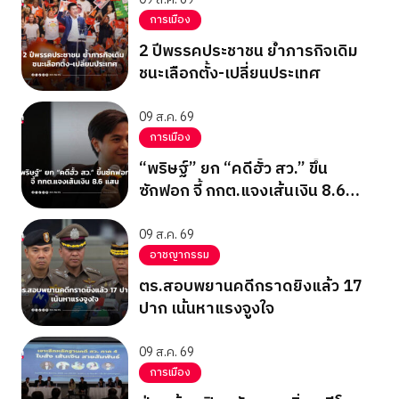
การเมือง
2 ปีพรรคประชาชน ย้ำภารกิจเดิม
ชนะเลือกตั้ง-เปลี่ยนประเทศ
09 ส.ค. 69
การเมือง
“พริษฐ์” ยก “คดีฮั้ว สว.” ขึ้น
ซักฟอก จี้ กกต.แจงเส้นเงิน 8.6
แสน
09 ส.ค. 69
อาชญากรรม
ตร.สอบพยานคดีกราดยิงแล้ว 17
ปาก เน้นหาแรงจูงใจ
09 ส.ค. 69
การเมือง