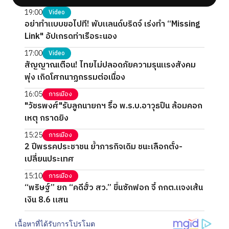
19:00
Video
อย่าทำแบบขอไปที! พับแลนด์บริดจ์ เร่งทำ “Missing
Link" อัปเกรดท่าเรือระนอง
17:00
Video
สัญญาณเตือน! ไทยไม่ปลอดภัยความรุนแรงสังคม
พุ่ง เกิดโศกนาฏกรรมต่อเนื่อง
16:05
การเมือง
"วัชรพงศ์"รับลูกนายกฯ รื้อ พ.ร.บ.อาวุธปืน ล้อมคอก
เหตุ กราดยิง
15:25
การเมือง
2 ปีพรรคประชาชน ย้ำภารกิจเดิม ชนะเลือกตั้ง-
เปลี่ยนประเทศ
15:10
การเมือง
“พริษฐ์” ยก “คดีฮั้ว สว.” ขึ้นซักฟอก จี้ กกต.แจงเส้น
เงิน 8.6 แสน