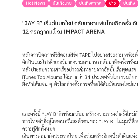
Hot News
บันเทิงไทย
บันเทิงสากล
ข่าว
บันเทิง
“JAY B” เริ่มต้นบทใหม่ กลับมาหาแฟนไทยอีกครั้ง
12 กรกฎาคมนี้ ณ IMPACT ARENA
หลังจากปิดฉากซีรีส์คอนเสิร์ต TAPE ไปอย่างสวยงาม พร้อม
ศิลปินและโปรดิวเซอร์มากความสามารถ กลับมาอีกครั้งพร้อ
หลังประสบความสำเร็จอย่างถล่มทลายจากอัลบั้มเต็มชุดแรก 
iTunes Top Albums ได้มากกว่า 34 ประเทศทั่วโลก รวมถึงการเ
ยิ่งทำให้แฟน ๆ ทั่วโลกต่างตั้งตารอที่จะได้สัมผัสเพลงใหม่แบ
และครั้งนี้ “JAY B”ก็พร้อมกลับมาสร้างความทรงจำครั้งใหม
ชาวไทยดำดิ่งสู่โลกดนตรีและตัวตนของ “JAY B” ในมุมที่ลึก
ความรู้สึกทั้งหมด
เดินทางต่อมายังประเทศไทย เพื่อร่วมสร้างอีกหนึ่งค่ำคืน