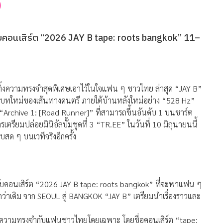
 กับคอนเสิร์ต “2026 JAY B tape: roots bangkok” 11–
ทิ้งความทรงจำสุดพิเศษเอาไว้ในใจแฟน ๆ ชาวไทย ล่าสุด “JAY B”
มบทใหม่ของเส้นทางดนตรี ภายใต้บ้านหลังใหม่อย่าง “528 Hz”
“Archive 1: [Road Runner]” ที่สามารถขึ้นอันดับ 1 บนชาร์ต
ตรียมปล่อยมินิอัลบั้มชุดที่ 3 “TR.EE” ในวันที่ 10 มิถุนายนนี้
บสด ๆ บนเวทีจริงอีกครั้ง
่กับคอนเสิร์ต “2026 JAY B tape: roots bangkok” ที่จะพาแฟน ๆ
กว่าเดิม จาก SEOUL สู่ BANGKOK “JAY B” เตรียมนำเรื่องราวและ
แห่งความทรงจำกับแฟนชาวไทยโดยเฉพาะ โดยชื่อคอนเสิร์ต “tape: