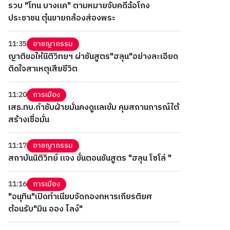
รวบ "โทน บางแค" ตามหมายจับคดีฉ้อโกง
ประชาชน ตุ๋นขายกล้องส่องพระ
11:35
อาชญากรรม
ญาติขอให้นิติวิทยฯ ผ่าชันสูตร"ฮลุน"อย่างละเอียด
ติดใจสาเหตุเสียชีวิต
11:20
การเมือง
เสธ.ทบ.กำชับฝ่ายมั่นคงดูแลเข้ม คุมสถานการณ์ใต้
สร้างเชื่อมั่น
11:17
อาชญากรรม
สถาบันนิติวิทย์ แจง ขั้นตอนชันสูตร "ฮลุน โซโล่ "
11:16
การเมือง
"อนุทิน"เปิดทำเนียบจัดกองทหารเกียรติยศ
ต้อนรับ"มิน ออง ไลง์"