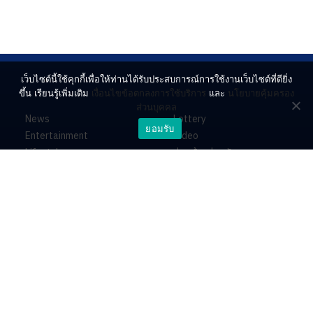
เว็บไซต์นี้ใช้คุกกี้เพื่อให้ท่านได้รับประสบการณ์การใช้งานเว็บไซต์ที่ดียิ่ง
ขึ้น เรียนรู้เพิ่มเติม
เงื่อนไขข้อตกลงการใช้บริการ
และ
นโยบายคุ้มครอง
ส่วนบุคคล
News
Lottery
ยอมรับ
Entertainment
Video
Lifestyle
ร่วมด้วยช่วยกัน
Horoscope
About
Contact
PR by Dataxet