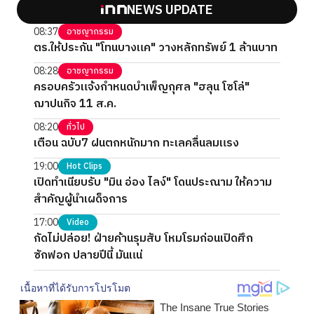
NEWS UPDATE
08:37
อาชญากรรม
ตร.ให้ประกัน "โทนบางแค" วางหลักทรัพย์ 1 ล้านบาท
08:28
อาชญากรรม
ครอบครัวแจ้งกำหนดบำเพ็ญกุศล "ฮลุน โซโล่"
ฌาปนกิจ 11 ส.ค.
08:20
ทั่วไป
เตือน ฉบับ7 ฝนตกหนักมาก ทะเลคลื่นลมแรง
19:00
Hot Clips
เปิดทำเนียบรับ "มิน อ่อง ไลง์" โดนประณาม ให้ความ
สำคัญผู้นำเผด็จการ
17:00
Video
กัดไม่ปล่อย! ฝ่ายค้านรุมสับ โหมโรมก่อนเปิดศึก
ซักฟอก ปลายปีนี้ มันแน่