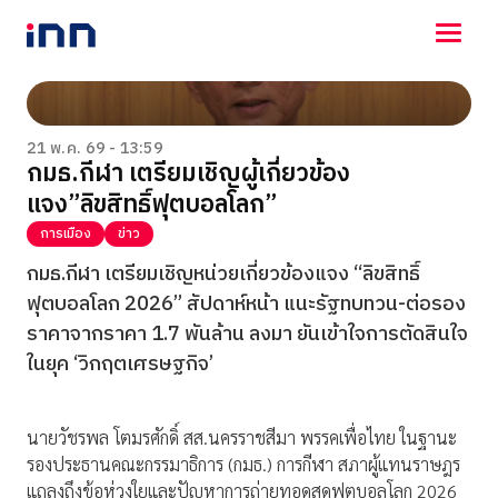
NEWS
ENTERTAINMENT
21 พ.ค. 69 - 13:59
กมธ.กีฬา เตรียมเชิญผู้เกี่ยวข้อง
LIFESTYLE
แจง”ลิขสิทธิ์ฟุตบอลโลก”
HOROSCOPE
LOTTERY
การเมือง
ข่าว
VIDEO
กมธ.กีฬา เตรียมเชิญหน่วยเกี่ยวข้องแจง “ลิขสิทธิ์
ร่วมด้วยช่วยกัน
ฟุตบอลโลก 2026” สัปดาห์หน้า แนะรัฐทบทวน-ต่อรอง
ราคาจากราคา 1.7 พันล้าน ลงมา ยันเข้าใจการตัดสินใจ
ในยุค ‘วิกฤตเศรษฐกิจ’
นายวัชรพล โตมรศักดิ์ สส.นครราชสีมา พรรคเพื่อไทย ในฐานะ
รองประธานคณะกรรมาธิการ (กมธ.) การกีฬา สภาผู้แทนราษฎร
แถลงถึงข้อห่วงใยและปัญหาการถ่ายทอดสดฟุตบอลโลก 2026