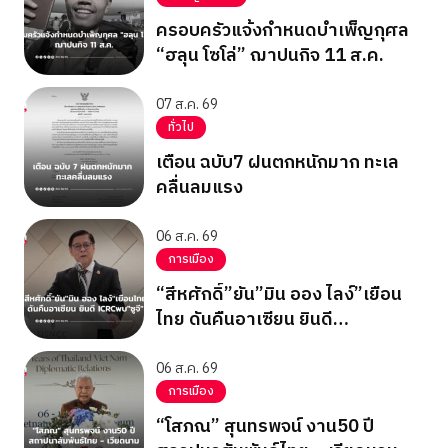
ครอบครัวแจ้งกำหนดบำเพ็ญกุศล
“ฮลุน โซโล่” ฌาปนกิจ 11 ส.ค.
07 ส.ค. 69
ทั่วไป
เตือน ฉบับ7 ฝนตกหนักมาก ทะเล
คลื่นลมแรง
06 ส.ค. 69
การเมือง
“สีหศักดิ์”ยัน”มิน ออง ไลง์”เยือน
ไทย ดันคืนอาเซียน ยินดี
ICRCพบ”ซูจี”
06 ส.ค. 69
การเมือง
“โสภณ” สุนทรพจน์ งาน50 ปี