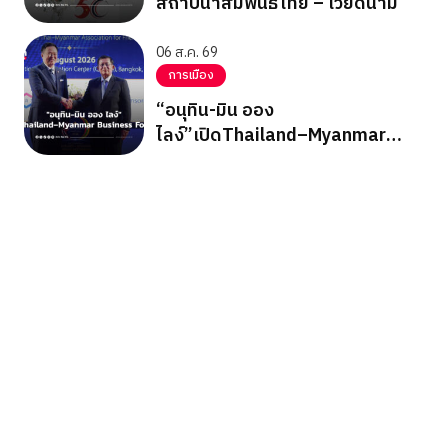
สถาปนาสัมพันธ์ไทย – เวียดนาม
06 ส.ค. 69
การเมือง
“อนุทิน-มิน ออง
ไลง์”เปิดThailand–Myanmar
Business Forum