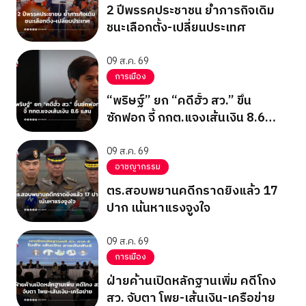
2 ปีพรรคประชาชน ย้ำภารกิจเดิม
ชนะเลือกตั้ง-เปลี่ยนประเทศ
09 ส.ค. 69
การเมือง
“พริษฐ์” ยก “คดีฮั้ว สว.” ขึ้น
ซักฟอก จี้ กกต.แจงเส้นเงิน 8.6
แสน
09 ส.ค. 69
อาชญากรรม
ตร.สอบพยานคดีกราดยิงแล้ว 17
ปาก เน้นหาแรงจูงใจ
09 ส.ค. 69
การเมือง
ฝ่ายค้านเปิดหลักฐานเพิ่ม คดีโกง
สว. จับตา โพย-เส้นเงิน-เครือข่าย