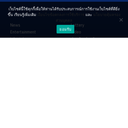
เว็บไซต์นี้ใช้คุกกี้เพื่อให้ท่านได้รับประสบการณ์การใช้งานเว็บไซต์ที่ดียิ่ง
ขึ้น เรียนรู้เพิ่มเติม
เงื่อนไขข้อตกลงการใช้บริการ
และ
นโยบายคุ้มครอง
ส่วนบุคคล
News
Lottery
ยอมรับ
Entertainment
Video
Lifestyle
ร่วมด้วยช่วยกัน
Horoscope
About
Contact
PR by Dataxet