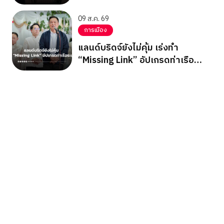
09 ส.ค. 69
การเมือง
แลนด์บริดจ์ยังไม่คุ้ม เร่งทำ
“Missing Link” อัปเกรดท่าเรือ
ระนอง