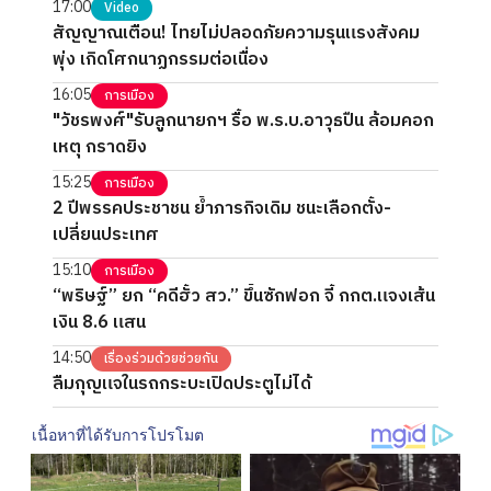
17:00
Video
สัญญาณเตือน! ไทยไม่ปลอดภัยความรุนแรงสังคม
พุ่ง เกิดโศกนาฏกรรมต่อเนื่อง
16:05
การเมือง
"วัชรพงศ์"รับลูกนายกฯ รื้อ พ.ร.บ.อาวุธปืน ล้อมคอก
เหตุ กราดยิง
15:25
การเมือง
2 ปีพรรคประชาชน ย้ำภารกิจเดิม ชนะเลือกตั้ง-
เปลี่ยนประเทศ
15:10
การเมือง
“พริษฐ์” ยก “คดีฮั้ว สว.” ขึ้นซักฟอก จี้ กกต.แจงเส้น
เงิน 8.6 แสน
14:50
เรื่องร่วมด้วยช่วยกัน
ลืมกุญแจในรถกระบะเปิดประตูไม่ได้