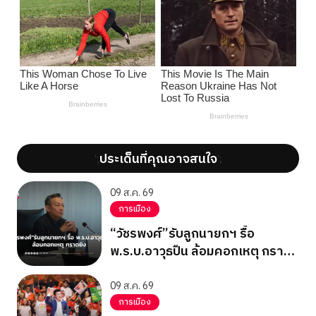
ประเด็นที่คุณอาจสนใจ
';
';
09 ส.ค. 69
การเมือง
“วัชรพงศ์”รับลูกนายกฯ รื้อ
พ.ร.บ.อาวุธปืน ล้อมคอกเหตุ กราด
ยิง
09 ส.ค. 69
การเมือง