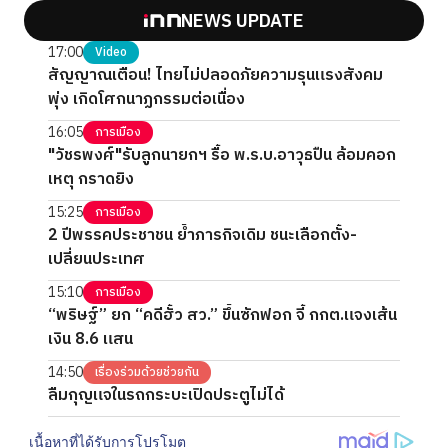
NEWS UPDATE
17:00
Video
สัญญาณเตือน! ไทยไม่ปลอดภัยความรุนแรงสังคม
พุ่ง เกิดโศกนาฏกรรมต่อเนื่อง
16:05
การเมือง
"วัชรพงศ์"รับลูกนายกฯ รื้อ พ.ร.บ.อาวุธปืน ล้อมคอก
เหตุ กราดยิง
15:25
การเมือง
2 ปีพรรคประชาชน ย้ำภารกิจเดิม ชนะเลือกตั้ง-
เปลี่ยนประเทศ
15:10
การเมือง
“พริษฐ์” ยก “คดีฮั้ว สว.” ขึ้นซักฟอก จี้ กกต.แจงเส้น
เงิน 8.6 แสน
14:50
เรื่องร่วมด้วยช่วยกัน
ลืมกุญแจในรถกระบะเปิดประตูไม่ได้