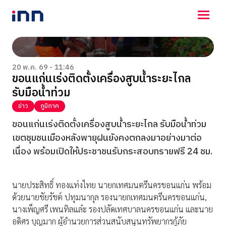
NEWS
ENTERTAINMENT
20 พ.ค. 69 - 11:46
ขอนแก่นเร่งติดตั้งเครื่องสูบน้ำระยะไกล
LIFESTYLE
รับมือน้ำท่วม
HOROSCOPE
LOTTERY
ข่าว
ภูมิภาค
VIDEO
ขอนแก่นเร่งติดตั้งเครื่องสูบน้ำระยะไกล รับมือน้ำท่วม
ร่วมด้วยช่วยกัน
เขตชุมชนเมืองหลังพายุฝนยังคงตกลงมาอย่างมาต่อ
เนื่อง พร้อมเปิดให้ประชาชนรับกระสอบทรายฟรี 24 ชม.
นายประสิทธิ์ ทองแท่งไทย นายกเทศมนตรีนครขอนแก่น พร้อม
ด้วยนายชัยรัชต์ ปทุมนากุล รองนายกเทศมนตรีนครขอนแก่น,
นางเพ็ญศรี เพนทิลแล๋ะ รองปลัดเทศบาลนครขอนแก่น และนาย
อดิศร บุญมาก ผู้อำนวยการส่วนสนับสนุนทรัพยากรกู้ภัย