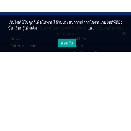
เว็บไซต์นี้ใช้คุกกี้เพื่อให้ท่านได้รับประสบการณ์การใช้งานเว็บไซต์ที่ดียิ่ง
ขึ้น เรียนรู้เพิ่มเติม
เงื่อนไขข้อตกลงการใช้บริการ
และ
นโยบายคุ้มครอง
ส่วนบุคคล
News
Lottery
ยอมรับ
Entertainment
Video
Lifestyle
ร่วมด้วยช่วยกัน
Horoscope
About
Contact
PR by Dataxet