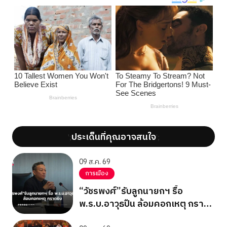
ประเด็นที่คุณอาจสนใจ
';
';
09 ส.ค. 69
การเมือง
“วัชรพงศ์”รับลูกนายกฯ รื้อ
พ.ร.บ.อาวุธปืน ล้อมคอกเหตุ กราด
ยิง