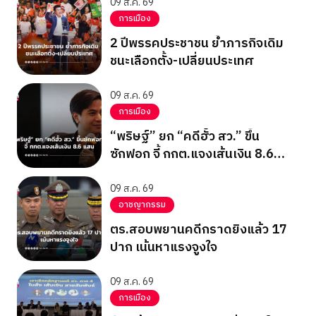
09 ส.ค. 69
การเมือง
2 ปีพรรคประชาชน ย้ำภารกิจเดิม
ชนะเลือกตั้ง-เปลี่ยนประเทศ
09 ส.ค. 69
การเมือง
“พริษฐ์” ยก “คดีฮั้ว สว.” ขึ้น
ซักฟอก จี้ กกต.แจงเส้นเงิน 8.6
แสน
09 ส.ค. 69
อาชญากรรม
ตร.สอบพยานคดีกราดยิงแล้ว 17
ปาก เน้นหาแรงจูงใจ
09 ส.ค. 69
การเมือง