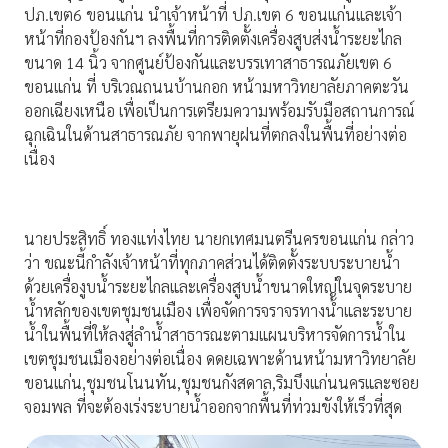
ปภ.เขต6 ขอนแก่น นำเจ้าหน้าที่ ปภ.เขต 6 ขอนแก่นและเจ้า
หน้าที่กองป้องกันฯ ลงพื้นที่การติดตั้งเครื่องสูบส่งน้ำระยะไกล
ขนาด 14 นิ้ว จากศูนย์ป้องกันและบรรเทาสาธารณภัยเขต 6
ขอนแก่น ที่ บริเวณถนนบ้านกอก หน้ามหาวิทยาลัยภาคตะวัน
ออกเฉียงเหนือ เพื่อเป็นการเตรียมความพร้อมรับมือสถานการณ์
ฉุกเฉินในด้านสาธารณภัย จากพายุฝนที่ตกลงในพื้นที่อย่างต่อ
เนื่อง
นายประสิทธิ์ ทองแท่งไทย นายกเทศมนตรีนครขอนแก่น กล่าว
ว่า ขณะนี้กำลังเจ้าหน้าที่ทุกภาคส่วนได้ติดตั้งระบบระบายน้ำ
ด้วยเครื่องูบน้ำระยะไกลและเครื่องสูบน้ำขนาดใหญ่ในจุดระบาย
น้ำหลักของเขตชุมชนเมือง เพื่อจัดการจราจรทางน้ำและระบาย
น้ำในพื้นที่ให้ลงสู่ลำน้ำสาธารณะตามแผนบริหารจัดการน้ำใน
เขตชุมชนเมืองอย่างต่อเนื่อง ดดยเฉพาะด้านหน้ามหาวิทยาลัย
ขอนแก่น,ชุมชนโนนทัน,ชุมชนกังสดาล,ริมบึงแก่นนครและซอย
จอมพล ที่จะต้องเร่งระบายน้ำออกจากพื้นที่ท่วมขังให้เร็วที่สุด