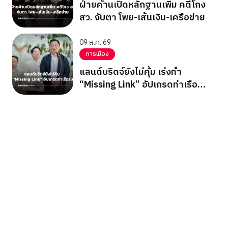
ฝ่ายค้านเปิดหลักฐานเพิ่ม คดีโกง
สว. จับตา โพย-เส้นเงิน-เครือข่าย
09 ส.ค. 69
การเมือง
แลนด์บริดจ์ยังไม่คุ้ม เร่งทำ
“Missing Link” อัปเกรดท่าเรือ
ระนอง