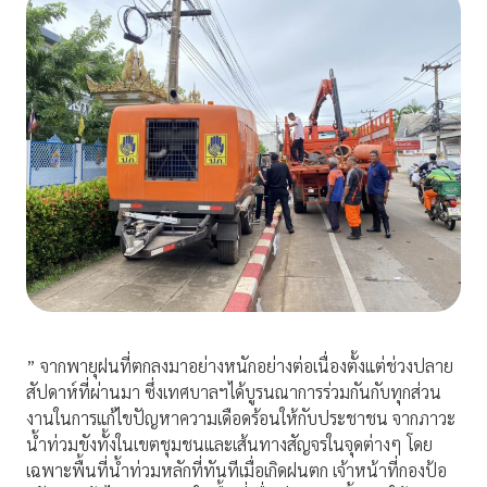
” จากพายุฝนที่ตกลงมาอย่างหนักอย่างต่อเนื่องตั้งแต่ช่วงปลาย
สัปดาห์ที่ผ่านมา ซึ่งเทศบาลฯได้บูรนณาการร่วมกันกับทุกส่วน
งานในการแก้ไขปัญหาความเดือดร้อนให้กับประชาชน จากภาวะ
น้ำท่วมขังทั้งในเขตชุมชนและเส้นทางสัญจรในจุดต่างๆ โดย
เฉพาะพื้นที่น้ำท่วมหลักที่ทันทีเมื่อเกิดฝนตก เจ้าหน้าที่กองป้อ