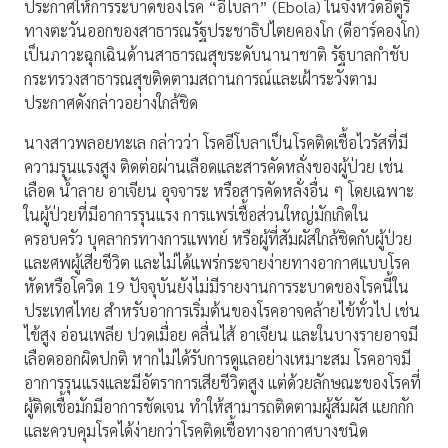
ประกาศให้การระบาดของโรค “อีโบลา” (Ebola) ในจังหวัดอิตูริ
ทางตะวันออกของสาธารณรัฐประชาธิปไตยคองโก (ดีอาร์คองโก)
เป็นภาวะฉุกเฉินด้านสาธารณสุขระดับนานาชาติ รัฐบาลกำชับ
กระทรวงสาธารณสุขติดตามสถานการณ์และเฝ้าระวังตาม
ประกาศดังกล่าวอย่างใกล้ชิด
นางสาวพลอยทะเล กล่าวว่า โรคอีโบลาเป็นโรคติดเชื้อไวรัสที่มี
ความรุนแรงสูง ติดต่อผ่านเลือดและสารคัดหลั่งของผู้ป่วย เช่น
เลือด น้ำลาย อาเจียน อุจจาระ หรือสารคัดหลั่งอื่น ๆ โดยเฉพาะ
ในผู้ป่วยที่มีอาการรุนแรง การแพร่เชื้อส่วนใหญ่มักเกิดใน
ครอบครัว บุคลากรทางการแพทย์ หรือผู้ที่สัมผัสใกล้ชิดกับผู้ป่วย
และศพผู้เสียชีวิต และไม่ได้แพร่กระจายง่ายทางอากาศแบบโรค
หัดหรือโควิด 19 ปัจจุบันยังไม่มีรายงานการระบาดของโรคนี้ใน
ประเทศไทย สำหรับอาการเริ่มต้นของโรคอาจคล้ายไข้ทั่วไป เช่น
ไข้สูง อ่อนเพลีย ปวดเมื่อย คลื่นไส้ อาเจียน และในบางรายอาจมี
เลือดออกผิดปกติ หากไม่ได้รับการดูแลอย่างเหมาะสม โรคอาจมี
อาการรุนแรงและมีอัตราการเสียชีวิตสูง แต่ด้วยลักษณะของโรคที่
ผู้ติดเชื้อมักมีอาการชัดเจน ทำให้สามารถติดตามผู้สัมผัส แยกกัก
และควบคุมโรคได้ง่ายกว่าโรคติดเชื้อทางอากาศบางชนิด