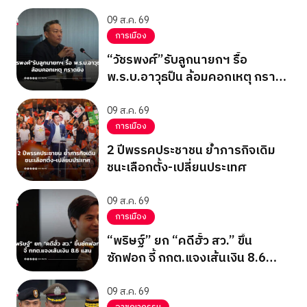
09 ส.ค. 69
การเมือง
“วัชรพงศ์”รับลูกนายกฯ รื้อ
พ.ร.บ.อาวุธปืน ล้อมคอกเหตุ กราด
ยิง
09 ส.ค. 69
การเมือง
2 ปีพรรคประชาชน ย้ำภารกิจเดิม
ชนะเลือกตั้ง-เปลี่ยนประเทศ
09 ส.ค. 69
การเมือง
“พริษฐ์” ยก “คดีฮั้ว สว.” ขึ้น
ซักฟอก จี้ กกต.แจงเส้นเงิน 8.6
แสน
09 ส.ค. 69