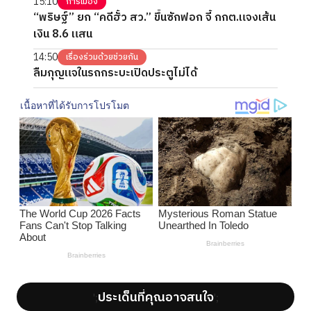
15:10
การเมือง
“พริษฐ์” ยก “คดีฮั้ว สว.” ขึ้นซักฟอก จี้ กกต.แจงเส้น
เงิน 8.6 แสน
14:50
เรื่องร่วมด้วยช่วยกัน
ลืมกุญแจในรถกระบะเปิดประตูไม่ได้
ประเด็นที่คุณอาจสนใจ
';
';