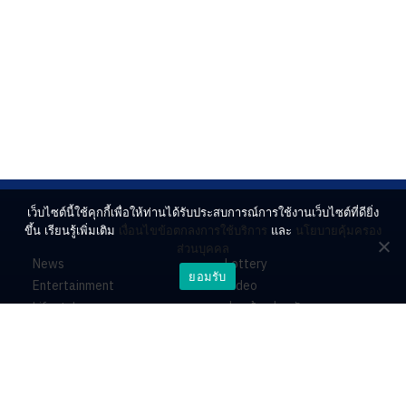
เว็บไซต์นี้ใช้คุกกี้เพื่อให้ท่านได้รับประสบการณ์การใช้งานเว็บไซต์ที่ดียิ่ง
ขึ้น เรียนรู้เพิ่มเติม
เงื่อนไขข้อตกลงการใช้บริการ
และ
นโยบายคุ้มครอง
ส่วนบุคคล
News
Lottery
ยอมรับ
Entertainment
Video
Lifestyle
ร่วมด้วยช่วยกัน
Horoscope
About