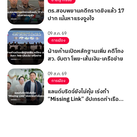
อาชญากรรม
ตร.สอบพยานคดีกราดยิงแล้ว 17
ปาก เน้นหาแรงจูงใจ
09 ส.ค. 69
การเมือง
ฝ่ายค้านเปิดหลักฐานเพิ่ม คดีโกง
สว. จับตา โพย-เส้นเงิน-เครือข่าย
09 ส.ค. 69
การเมือง
แลนด์บริดจ์ยังไม่คุ้ม เร่งทำ
“Missing Link” อัปเกรดท่าเรือ
ระนอง