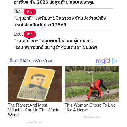
อาเซียน คัพ 2026 นัดสุดท้าย รอบแบ่งกลุ่ม
16:16
ข่าว
"ปทุมธานี" มุ่งพัฒนาฝีมือดาวรุ่ง จัดแข่งว่ายน้ำชิง
แชมป์จังหวัดปทุมธานี 2569
16:06
ข่าว
"ส.บอลไทยฯ" อนุมัติยืนไว้อาลัยผู้เสียชีวิต
"รร.เทพศิรินทร์ นนทบุรี" ก่อนเกมอาเซียนคัพ