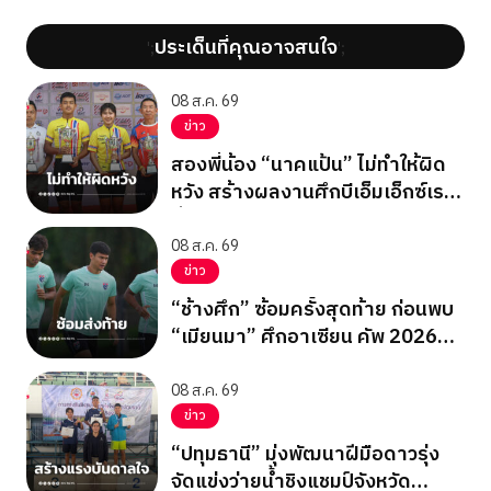
ประเด็นที่คุณอาจสนใจ
';
';
08 ส.ค. 69
ข่าว
สองพี่น้อง “นาคแป้น” ไม่ทำให้ผิด
หวัง สร้างผลงานศึกบีเอ็มเอ็กซ์เรซ
ซิ่ง ชิงแชมป์เอเชีย 2026
08 ส.ค. 69
ข่าว
“ช้างศึก” ซ้อมครั้งสุดท้าย ก่อนพบ
“เมียนมา” ศึกอาเซียน คัพ 2026
นัดสุดท้าย รอบแบ่งกลุ่ม
08 ส.ค. 69
ข่าว
“ปทุมธานี” มุ่งพัฒนาฝีมือดาวรุ่ง
จัดแข่งว่ายน้ำชิงแชมป์จังหวัด