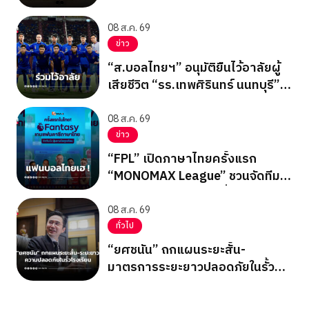
ปทุมธานี 2569
08 ส.ค. 69
ข่าว
“ส.บอลไทยฯ” อนุมัติยืนไว้อาลัยผู้
เสียชีวิต “รร.เทพศิรินทร์ นนทบุรี”
ก่อนเกมอาเซียนคัพ
08 ส.ค. 69
ข่าว
“FPL” เปิดภาษาไทยครั้งแรก
“MONOMAX League” ชวนจัดทีม
ลุ้นรางวัลใหญ่ตลอดซีซั่น
08 ส.ค. 69
ทั่วไป
“ยศชนัน” ถกแผนระยะสั้น-
มาตรการระยะยาวปลอดภัยในรั้ว
โรงเรียน