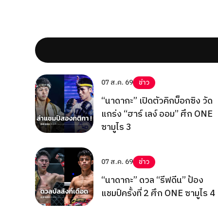
07 ส.ค. 69
ข่าว
“นาดากะ” เปิดตัวคิกบ็อกซิง วัด
แกร่ง “ฮาร์ เลง์ ออม” ศึก ONE
ซามูไร 3
07 ส.ค. 69
ข่าว
“นาดากะ” ดวล “รีฟดีน” ป้อง
แชมป์ครั้งที่ 2 ศึก ONE ซามูไร 4