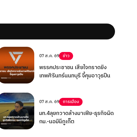
07 ส.ค. 69
ข่าว
พรรคประชาชน เสียใจกราดยิง
เทพศิรินทร์นนทบุรี จี้คุมอาวุธปืน
07 ส.ค. 69
การเมือง
มท.4ลุยกวาดล้างมาเฟีย-ธุรกิจผิด
กม.-นอมินีภูเก็ต