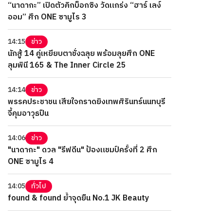
“นาดากะ” เปิดตัวคิกบ็อกซิง วัดแกร่ง “ฮาร์ เลง์
ออม” ศึก ONE ซามูไร 3
14:15
ข่าว
นักสู้ 14 คู่เหยียบตาชั่งฉลุย พร้อมลุยศึก ONE
ลุมพินี 165 & The Inner Circle 25
14:14
ข่าว
พรรคประชาชน เสียใจกราดยิงเทพศิรินทร์นนทบุรี
จี้คุมอาวุธปืน
14:06
ข่าว
"นาดากะ" ดวล "รีฟดีน" ป้องแชมป์ครั้งที่ 2 ศึก
ONE ซามูไร 4
14:05
ทั่วไป
found & found ย้ำจุดยืน No.1 JK Beauty