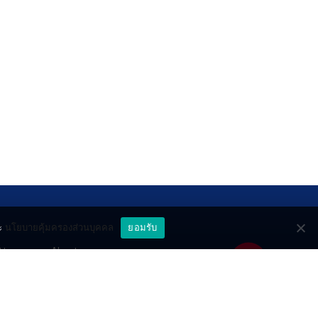
ะ
นโยบายคุ้มครองส่วนบุคคล
ยอมรับ
ttery
About
deo
Contact
วมด้วยช่วยกัน
PR by Dataxet