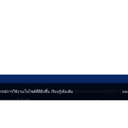
รณ์การใช้งานเว็บไซต์ที่ดียิ่งขึ้น เรียนรู้เพิ่มเติม
เงื่อนไขข้อตกลงการใช้บริการ
แล
น คอนเนกซ์ จำกัด
News
Lo
จจินดา ถนนกำแพงเพชร 6
Entertainment
Vi
ตจตุจักร กรุงเทพฯ 10900
Lifestyle
ร่
Horoscope