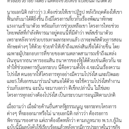
หรือเยียวยาอย่างเดียว แต่ต้องช่วยให้เขาเปลี่ยนผ่านได้ด้วย
นายเอกนิติ กล่าวว่า 3.ต้องช่วยให้เขาปฏิรูป หลังวิกฤตต้องให้เขา
ฟื้นกลับมาได้ดียิ่งขึ้น ถึงมีโครงการเกี่ยวกับเรื่องพัฒนาทักษะ
แรงงานเข้ามาด้วย พร้อมกับการช่วยเหลือเขา โครงการไทยช่วย
ไทยพลัสที่กำลังพิจารณาอยู่ตอนนี้ที่มีคำว่า พลัสเข้ามาด้วย
เพราะหลังจากช่วยบรรเทาผลกระทบแล้ว เราจะพลัสด้วยการสอน
ทักษะต่างๆ ให้ด้วย ช่วยทำให้เข้าถึงแหล่งสินเชื่อได้ง่ายขึ้น โดย
เฉพาะผู้ประกอบการที่ขายของตามตลาดสามารถเข้าถึงแหล่ง
เงินทุนจากธนาคารออมสิน ธนาคารของรัฐได้ด้วยเช่นเดียวกัน จะ
ทำให้ช่วยลดการกู้นอกระบบ นี่คือความตั้งใจ 4.จะเน้นเรื่องความ
โปร่งใส ตนอยากให้โครงการทุกอย่างมีความโปร่งใส และเปิดเผย
และ5.ให้เอกชนมาร่วมนำเสนอได้ด้วย จะใช้ความโปร่งใสทำงาน
ร่วมกับเอกชน ฉะนั้น จะมาบอกว่า ตีเช็กเปล่านั้น ไม่ใช่เลย
โครงการทุกอย่างต้องโปร่งใส เป็นกระบวนการอนุมัติตามปกติ
เมื่อถามว่า เมื่อฝ่ายค้านยื่นศาลรัฐธรรมนูญ จะกระทบโครงการ
ต่างๆ ที่จะออกมาหรือไม่ นายเอกนิติ กล่าวว่า ต้องรอการ
พิจารณาของศาล แต่เราต้องยึดหลักว่า ตามกฎหมาย พ.ร.ก.กู้เงิน
ฉบับนี้มีผลบังคับใช้เรียบร้อยแล้วหลังจากมีการประกาศในราชกิจ