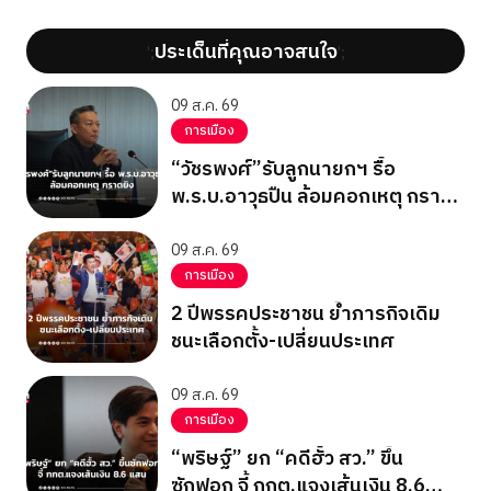
ประเด็นที่คุณอาจสนใจ
';
';
09 ส.ค. 69
การเมือง
“วัชรพงศ์”รับลูกนายกฯ รื้อ
พ.ร.บ.อาวุธปืน ล้อมคอกเหตุ กราด
ยิง
09 ส.ค. 69
การเมือง
2 ปีพรรคประชาชน ย้ำภารกิจเดิม
ชนะเลือกตั้ง-เปลี่ยนประเทศ
09 ส.ค. 69
การเมือง
“พริษฐ์” ยก “คดีฮั้ว สว.” ขึ้น
ซักฟอก จี้ กกต.แจงเส้นเงิน 8.6