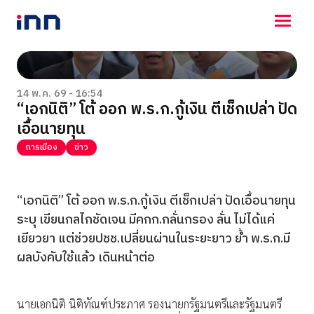
NEWS
ENTERTAINMENT
14 พ.ค. 69 - 16:54
“เอกนิติ​” โต้ ​ออก พ.ร.ก.กู้เงิน​ ตีเช็กเปล่า ปัด
LIFESTYLE
เอื้อนายทุน
HOROSCOPE
LOTTERY
การเมือง
ข่าว
VIDEO
ร่วมด้วยช่วยกัน
“เอกนิติ​” โต้ ​ออก พ.ร.ก.กู้เงิน​ ตีเช็กเปล่า ปัดเอื้อนายทุน
ระบุ เขียนกลไกชัดเจน มีคกก.กลั่นกรอง ลั่น ไม่ได้แค่
เยียวยา แต่ช่วยปชช.เปลี่ยนผ่านในระยะยาว ย้ำ พ.ร.ก.มี
ผลบังคับใช้แล้ว เดินหน้าต่อ
นายเอกนิติ​ นิติทัณฑ์​ประภาศ​ รองนายกรัฐมนตรีและรัฐมนตรี