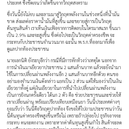
ประเทศ ซึ่งชัดเจนว่าเกิดขึ้นจากวิกฤตสงคราม
ซึ่งวันนี้ยังไม่จบ และลามมาสู่วิกฤตพลังงานในช่วงหนึ่งที่น้ำมัน
ขาด​ ส่งผลต่อราคาน้ำมันที่สูงขึ้น​ และขยายสู่การเป็นวิกฤต
ต้นทุนสินค้า เราเห็นเงินเฟ้อจากการติดลบในไตรมาสแรก ขึ้นมา
เป็น 2.9% และจะสูงขึ้น ซึ่งต่อไปจะเป็นวิกฤตค่าครองชีพ จะ
กระทบกับประชาชนจำนวนมาก ฉะนั้น พ.ร.ก.ที่ออกมาก็เพื่อ
ดูแลปากท้องประชาชน
นายเอกนิติ​ ยังระบุอีกว่า กรณีที่มีการทักท้วงว่าเหตุใด นอกจาก
การนำเงินมาเยียวยา​ประชาชน 2 แสนล้านบาท แล้วจะยังนำมา
ใช้ในการเปลี่ยนผ่านพลังงานอีก 2 แสนล้านบาทอีกด้วย ตนขอ
อย่ามองจำนวนเงินดังกล่าว แยกเป็น 2 ส่วน แต่ให้มองว่าเป็นเงิน
เยียวยาทั้งคู่ แต่เงินเยียวยาในการที่นำไปเปลี่ยนผ่านพลังงาน
เป็นการยิงนกครั้งเดียว ได้นก 2 ตัว​ คือ​ ช่วยประชาชนและช่วยให้
เขาเปลี่ยนผ่าน พร้อมเปรียบเทียบเหมือนยา​ วันนี้ประเทศต่างๆ
ยอมรับว่า วันนี้คือวิกฤตปากท้อง จึงขอให้ไปถามประชาชนว่าวัน
นี้ต้นทุนค่าครองชีพสูงขึ้นหรือไม่ เพราะถ้าปล่อยไป ธุรกิจอาจจะ
กระทบ​ คนจะตกงาน เพราะหากค่าต้นทุนสูงขึ้นกำไร สินค้าจะลด