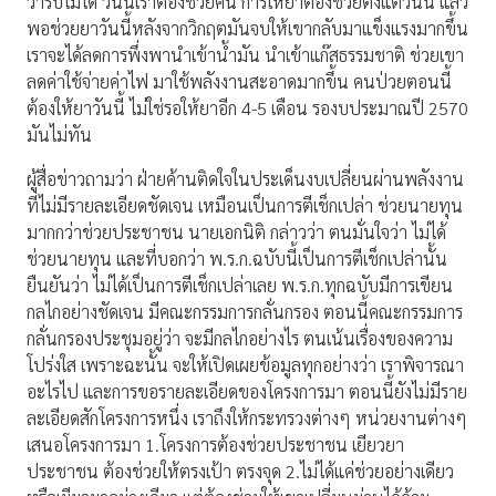
ว่ารับไม่ได้ วันนี้เราต้องช่วยคน การให้ยาต้องช่วยตั้งแต่วันนี้ แล้ว
พอช่วยยาวันนี้หลังจากวิกฤตมันจบให้เขากลับมาแข็งแรงมากขึ้น
เราจะได้ลดการพึ่งพานำเข้าน้ำมัน นำเข้าแก๊สธรรมชาติ ช่วยเขา
ลดค่าใช้จ่ายค่าไฟ มาใช้พลังงานสะอาดมากขึ้น คนป่วยตอนนี้
ต้องให้ยาวันนี้ ไม่ใช่รอให้ยาอีก 4-5 เดือน รองบประมาณปี 2570
มันไม่ทัน
ผู้สื่อข่าวถามว่า ฝ่ายค้านติดใจในประเด็นงบเปลี่ยนผ่านพลังงาน
ที่ไม่มีรายละเอียดชัดเจน เหมือนเป็นการตีเช็กเปล่า ช่วยนายทุน
มากกว่าช่วยประชาชน นายเอกนิติ กล่าวว่า ตนมั่นใจว่า ไม่ได้
ช่วยนายทุน และที่บอกว่า พ.ร.ก.ฉบับนี้เป็นการตีเช็กเปล่านั้น
ยืนยันว่า ไม่ได้เป็นการตีเช็กเปล่าเลย พ.ร.ก.ทุกฉบับมีการเขียน
กลไกอย่างชัดเจน มีคณะกรรมการกลั่นกรอง ตอนนี้คณะกรรมการ
กลั่นกรองประชุมอยู่ว่า จะมีกลไกอย่างไร ตนเน้นเรื่องของความ
โปร่งใส เพราะฉะนั้น จะให้เปิดเผยข้อมูลทุกอย่างว่า เราพิจารณา
อะไรไป และการขอรายละเอียดของโครงการมา ตอนนี้ยังไม่มีราย
ละเอียดสักโครงการหนึ่ง เราถึงให้กระทรวงต่างๆ หน่วยงานต่างๆ
เสนอโครงการมา 1.โครงการต้องช่วยประชาชน เยียวยา
ประชาชน ต้องช่วยให้ตรงเป้า ตรงจุด 2.ไม่ได้แค่ช่วยอย่างเดียว