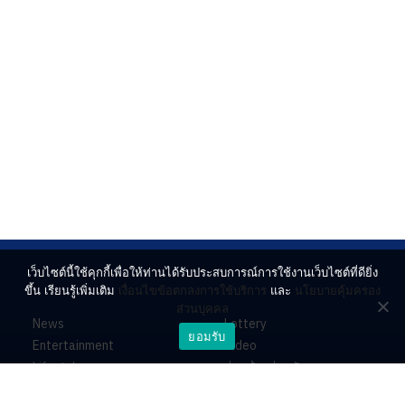
เว็บไซต์นี้ใช้คุกกี้เพื่อให้ท่านได้รับประสบการณ์การใช้งานเว็บไซต์ที่ดียิ่ง
ขึ้น เรียนรู้เพิ่มเติม
เงื่อนไขข้อตกลงการใช้บริการ
และ
นโยบายคุ้มครอง
ส่วนบุคคล
News
Lottery
ยอมรับ
Entertainment
Video
Lifestyle
ร่วมด้วยช่วยกัน
Horoscope