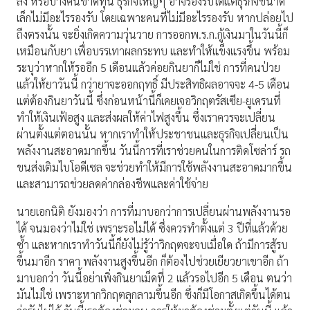
ลง หรือบางคนขาดทุน​ ธุรกิจใหญ่ๆ อาจรองรับได้แต่ธุรกิจขนาด
เล็กไม่มีอะไรรองรับ โดยเฉพาะคนที่ไม่มีอะไรรองรับ หากปล่อยไป
ถึงตรงนั้น จะยิ่งเกิดความวุ่นวาย​ การออกพ.ร.ก.กู้เงินมาในวันนี้ก็
เหมือนกับยา​ เพื่อบรรเทาผลกระทบ และทำให้แข็งแรงขึ้น พร้อม
ระบุว่าหากให้รออีก 5 เดือนแล้วค่อยกินยา​ก็ไม่ใช่​ การที่คนป่วย
แล้วให้ยาวันนี้ กว่ายาจะออกฤทธิ์ มีประสิทธิผลอาจจะ 4-5 เดือน
แต่ต้องกินยาวันนี้ ซึ่งก่อนหน้านี้ก็เคยเจอวิกฤตรัสเซีย​-ยูเครนที่
ทำให้เงินเฟ้อสูง และส่งผลให้ค่าไฟสูงขึ้น ซึ่งเราควรจะเปลี่ยน
ผ่านตั้งแต่ตอนนั้น หากเราทำให้ประชาชนและธุรกิจเปลี่ยนเป็น
พลังงานสะอาดมากขึ้น วันนี้การที่เราช่วยคนในการติดโซล่าร์​ รถ
ขนส่งเติมไบโอดีเซล จะช่วยทำให้มีการใช้พลังงานสะอาดมากขึ้น
และสามารถช่วยลดค่ากล่องชีพและค่าใช้จ่าย
นายเอกนิติ​ ยังมองว่า​ การที่มาบอกว่าการเปลี่ยนผ่านพลังงานรอ
ได้ จนมองว่าไม่ใช่​ เพราะรอไม่ได้​ ซึ่งควรทำตั้งแต่ 3 ปีที่แล้วด้วย
ซ้ำ และหากเราทำวันนี้ก็ยังไม่รู้ว่าวิกฤตจะจบเมื่อใด ถ้ามีการสู้รบ
ขึ้นมาอีก ราคา พลังงานสูงขึ้นอีก​ ก็ต้องไปช่วยเยียวยาเขาอีก​ ถ้า
มาบอกว่า วันนี้อย่าเพิ่งกินยาเม็ดที่ 2 แล้วรอไปอีก 5 เดือน ตนว่า
มันไม่ใช่​ เพราะหากวิกฤตลุกลามขึ้นอีก​ ซึ่งก็มีโอกาสเกิดขึ้นได้ตน