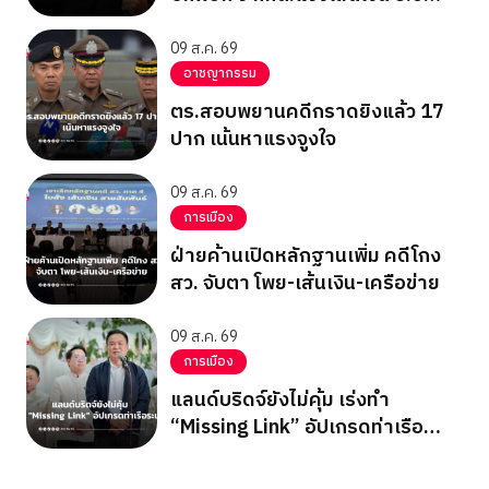
แสน
09 ส.ค. 69
อาชญากรรม
ตร.สอบพยานคดีกราดยิงแล้ว 17
ปาก เน้นหาแรงจูงใจ
09 ส.ค. 69
การเมือง
ฝ่ายค้านเปิดหลักฐานเพิ่ม คดีโกง
สว. จับตา โพย-เส้นเงิน-เครือข่าย
09 ส.ค. 69
การเมือง
แลนด์บริดจ์ยังไม่คุ้ม เร่งทำ
“Missing Link” อัปเกรดท่าเรือ
ระนอง