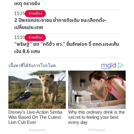
เหตุ กราดยิง
15:25
การเมือง
2 ปีพรรคประชาชน ย้ำภารกิจเดิม ชนะเลือกตั้ง-
เปลี่ยนประเทศ
15:10
การเมือง
“พริษฐ์” ยก “คดีฮั้ว สว.” ขึ้นซักฟอก จี้ กกต.แจงเส้น
เงิน 8.6 แสน