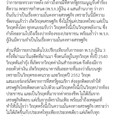
ว่าการกระทรวงการคลัง​ กล่าวถึง​กรณี​ที่ศาลรัฐธรรมนูญรับคำร้อง
ตีความ พระราชกำหนด (พ.ร.ก.)กู้เงิน 4 แสนล้านบาท​ ว่า เรา
ยืนยันว่าเป็นเรื่องความมั่นคงทางเศรษฐกิจ เพราะวันนี้มีความ
ชัดเจนแล้วว่า เกิดวิกฤตเศรษฐกิจ ซึ่งไม่ใช่แค่ประเทศไทย แต่เป็น
วิกฤตทั้งโลก ทุกคนยอมรับว่า วิกฤตครั้งนี้เป็นวิกฤตพลังงาน ซึ่ง
กำลังจะลามไปถึงเรื่องปากท้องของประชาชน พร้อมย้ำว่า พ.ร.ก.
กู้เงินมีความจำเป็นในเรื่องความมั่นคงทางเศรษฐกิจ​
ส่วนที่มีการยกประเด็นไปเปรียบเทียบกับการออก พ.ร.ก.กู้เงิน 3
ครั้งที่ผ่านมาในอดีตที่ผ่านมา​ ซึ่งตนก็อยู่ในทุกวิกฤต ทั้งปี 2540
วิกฤตต้มยำกุ้ง ที่เกิดจากวิกฤตค่าเงินสำรองหมด จึงต้องมีการ
ลอยตัวค่าเงิน เกิดวิกฤตธนาคารล้มละลายที่มองว่าล้มบนฟูก
เพราะเป็นวิกฤตของคนรวย และวิกฤตปี 2552 วิกฤต
แฮมเบอร์เกอร์เกิดจากการที่สหรัฐอเมริกา ส่งออกติดลบทำให้
เศรษฐกิจไทยติดลบตามไปด้วย แต่วิกฤตครั้งนี้เป็นวิกฤตปากท้อง
ประชาชน และเป็นวิกฤตที่มาจากค่าครองชีพ ไม่ได้เริ่มจาก
เศรษฐกิจติดลบ แต่เริ่มจากอัตราเงินเฟ้อ​ พร้อมย้ำถึงเหตุผลที่
ทำให้มั่นใจว่า วิกฤตครั้งนี้เป็นความมั่นคงทางเศรษฐกิจ เพราะว่า
ไม่ได้เกิดขึ้นกับประเทศไทยเพียงประเทศเดียว แต่เกิดกับทุก