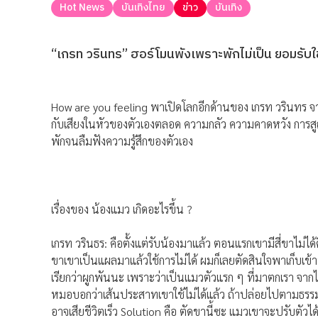
Hot News
บันเทิงไทย
ข่าว
บันเทิง
“เกรท วรินทร” ฮอร์โมนพังเพราะพักไม่เป็น ยอมรับใช้ช
How are you feeling พาเปิดโลกอีกด้านของ เกรท วรินทร จาก
กับเสียงในหัวของตัวเองตลอด ความกลัว ความคาดหวัง การสูญ
พักจนลืมฟังความรู้สึกของตัวเอง
เรื่องของ น้องแมว เกิดอะไรขึ้น ?
เกรท วรินธร: คือตั้งแต่รับน้องมาแล้ว ตอนแรกเขามีสี่ขาไม่ได
ขาเขาเป็นแผลมาแล้วใช้การไม่ได้ ผมก็เลยตัดสินใจพาเก็บเข้าบ้
เรียกว่าผูกพันนะ เพราะว่าเป็นแมวตัวแรก ๆ ที่มาตกเรา จา
หมอบอกว่าเส้นประสาทเขาใช้ไม่ได้แล้ว ถ้าปล่อยไปตามธรรมชาต
อาจเสียชีวิตเร็ว Solution คือ ตัดขานี้ซะ แมวเขาจะปรับตัวได้