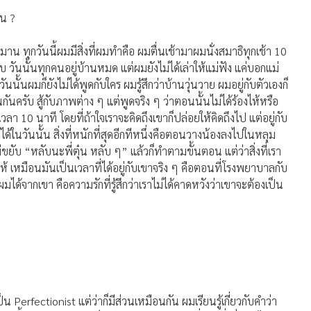
วน ?
รมาน ทุกวันนี้ผมมีสิ่งที่ผมทำคือ ผมตื่นเช้ามาผมนั่งสมาธิทุกเช้า 10
บ วันนั้นทุกคนอยู่บ้านหมด แต่ผมยังไม่ได้เล่าให้แม่ฟัง แค่บอกแม่
ันนั้นผมก็ยังไม่ได้พูดกับใคร ผมรู้สึกว่าบ้านวุ่นวาย ผมอยู่กับตัวเองก็
ันครับ สู้กับภาพต่าง ๆ แต่พูดจริง ๆ ว่าตอนนั้นไม่ได้ร้องไห้หรือ
ลา 10 นาที โดยที่ถ้าใจเราจะคิดถึงเขาก็ปล่อยให้คิดถึงไป แต่อยู่กับ
้ในวันนั้น สิ่งที่หนักที่สุดอีกทีหนึ่งคือตอนวางน้องลงไปในหลุม
่ขยับ “หลับนะพี่ตุ๋น หลับ ๆ” แล้วก็ทำตามขั้นตอน แต่ว่าสิ่งที่เรา
องไห้ เหมือนมันเป็นเวลาที่ได้อยู่กับเขาจริง ๆ คือตอนที่โรงพยาบาลกับ
ผมได้จากเขา คือความรักที่รู้สึกว่าเราไม่ได้คาดหวังว่าเขาจะต้องเป็น
 Perfectionist แต่ว่าก็มีส่วนเหมือนกัน ผมเรียนรู้เกี่ยวกับคำว่า