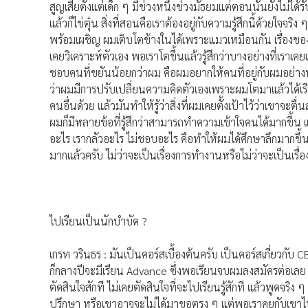
สูญเสียตั้งแต่เด็ก ๆ มีช่วงหนึ่งช่วงมัธยมแต่ตอนนั้นยังไม่ได้รั
แล้วก็ไข่ตุ๋น สิ่งที่สอนคือเราต้องอยู่กับความรู้สึกนี้ด้วยใจจร
พร้อมเผชิญ ผมเติบโตข้างในได้เพราะแมวเหมือนกัน เรื่องของค
เคยวิเคราะห์ตัวเอง พอเราโตขึ้นแล้วรู้สึกว่าบางอย่างที่เรา
ชอบคนที่ขยันน้อยกว่าผม คือผมอยากให้คนที่อยู่กับผมอย่างน
ว่าผมมีการปรับเปลี่ยนความคิดตัวเองเพราะผมโตมาแล้วได้เรียนร
คนอื่นด้วย แล้วมันทำให้รู้ว่าสิ่งที่ผมเคยตั้งเป้าไว้ว่าเขาจะต
ผมก็มีหลายข้อที่รู้สึกว่าสามารถทำความเข้าใจคนได้มากขึ้น 
อะไร เรากลัวอะไร ไม่ชอบอะไร คือทำให้ผมได้ศึกษาลึกมากขึ้น 
มากแล้วครับ ไม่ว่าจะเป็นเรื่องการทำงานหรือไม่ว่าจะเป็นเรื่
ไปเรียนเป็นนักบำบัด ?
เกรท วรินธร : มันเป็นคอร์สเบื้องต้นครับ เป็นคอร์สเกี่ยวกับ CB
ก็กลางปีจะมีเรียน Advance ซึ่งพอเรียนจบผมลงสมัครต่อเลย ตอ
ตัดสินใจสักที ไม่เคยตัดสินใจที่จะไปเรียนรู้สักที แล้วพูดจ
ปรึกษา หรือเขาอาจจะไม่ได้มาขอตรง ๆ แต่พอเราคุยกับเขาไปเรื่