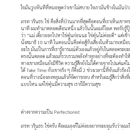
ใจมันวูบทันทีที่หมอพูดว่าเขาไม่สบาย ใจเรามันข้างในมันป่
เกรท วรินธร: ใช่ คือสิ่งที่ป่วนมากที่สุดคือตอนที่เราเห็นเขาท
นาที ผมทำมาตลอดเดือนหนึ่ง แล้ววันนั้นผมก็โอเค พอรับรู้ปุ๊
ว่า “แม่ เดี๋ยวออกไปหาไข่ตุ๋นก่อนนะ ไข่ตุ๋นไม่ค่อยดี” แต่เช้าว
นั่งสมาธิ 10 นาที ในตอนนั้นคือต่อสู้กับเสียงในหัวมากเหมือนก
อะไร มันเป็นการที่เรารู้อารมณ์ตัวเองแล้วอยู่กับในตลอดระยะเว
ตรงนั้นตลอด แล้วผมก็รวบรวมพลังทำทุกอย่างที่จะต้องทำให้ได
หางเขาเหมือนยังมีชีวิต ความรู้สึกยังไม่ได้ตายจากไปแต่แค่ไม
ได้ Take Time กับเขาจริง ๆ ก็คือมี 2 ช่วงเวลานี้ที่จับแล้วร้
ตอนที่วางน้องลงหลุมแล้วก็จัดการกลบ สำหรับผมรู้สึกว่าสิ่งที่
แบบไหน แค่ไข่ตุ๋นมีความสุข เราก็มีความสุข
ต่างจากความเป็น Perfectionist
เกรท วรินธร: ใช่ครับ คือผมเองก็ไม่ค่อยอยากจะยอมรับว่าผมเป็น