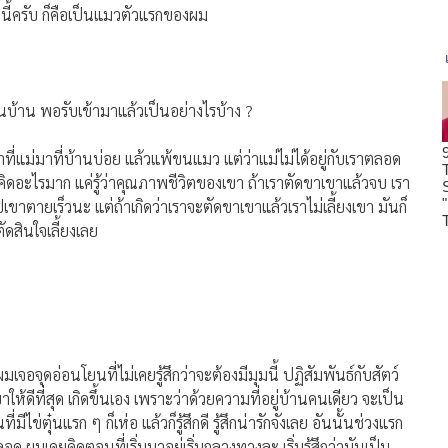
นี้ครับ ก็คือเป็นแมวตัวแรกของผม
่ในบ้าน พอรับเข้ามาแล้วเป็นอย่างไรบ้าง ?
าที่แม่มาที่บ้านบ่อย แล้วแพ้ขนแมว แต่ว่าแม่ไม่ได้อยู่กับเราตลอด
ได้คิดอะไรมาก แค่รู้ว่าคุณภาพชีวิตของเขา ถ้าเราตัดขาเขาแล้วจบ เรา
าตายเร็วนะ แต่ถ้าเกิดว่าเราจะตัดขาเขาแล้วเราไม่เลี้ยงเขา มันก็
ัดสินใจเลี้ยงเลย
่าผมเจอจุดอ่อนโยนที่ไม่เคยรู้สึกว่าจะต้องมีมุมนี้ ปฏิสัมพันธ์กับสัตว์
เขาให้ดีที่สุด เกิดขึ้นเอง เพราะว่าด้วยความที่อยู่บ้านคนเดียว จะเป็น
ไข่ตุ๋นแรก ๆ ก็เห่อ แล้วก็รู้สึกดี รู้สึกน่ารักจังเลย อันนั้นช่วงแรก
 ผมเคยคิดตอนที่เริ่มมาอยู่เริ่มกลางทางละ เริ่มรู้สึกว่ามันเป็น