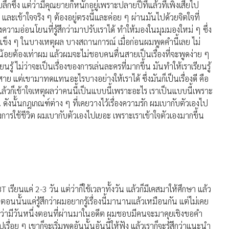
บลึกซึ้ง แต่ว่ามีคุณยายก็หนักอยู่เพราะปลายปีที่แล้วที่เพิ่งเสียไป
ิง ๆ และเข้าใจจริง ๆ ต้องอยู่ตรงนี้และค่อย ๆ ผ่านมันไปด้วยจิตใจที่
วามอ่อนโยนที่รู้สึกว่ามาปรับเราได้ ทำให้มองในมุมมองใหม่ ๆ ซึ่ง
เคยแข็ง ๆ ในบางเหตุผล บางสถานการณ์ เมื่อก่อนผมพูดคำนี้เลย ไม่
้อยต้องเท่าผม แล้วผมจะไม่ชอบคนตื่นสายเป็นเรื่องที่จะพูดง่าย ๆ
ู้ ไม่ว่าจะเป็นเรื่องของการเล่นละครที่มากขึ้น มันทำให้เราเรียนรู้
ื่นสาย แต่เขามาทดแทนอะไรบางอย่างให้เราได้ ซึ่งมันก็เป็นเรื่องดี คือ
แล้วก็เข้าใจเหตุผลว่าคนนี้เป็นแบบนี้เพราะอะไร เราเป็นแบบนี้เพราะ
ดังนั้นกฎเกณฑ์ต่าง ๆ ที่เคยวางไว้เรื่องความรัก ผมเบากับตัวเองไป
องการใช้ชีวิต ผมเบากับตัวเองไปเยอะ เพราะเราเข้าใจตัวเองมากขึ้น
T เรียนแค่ 2-3 วัน แต่ว่าก็ใช้เวลาทั้งวัน แล้วก็มีเคสมาให้ศึกษา แล้ว
นนั้นแค่รู้สึกว่าผมอยากรู้เรื่องนี้มานานแล้วเหมือนกัน แต่ไม่เคย
ริง ๆ ว่ามีวันหนึ่งตอนที่ผ่านมาในอดีต ผมชอบมีคนจะมาคุยเชิงขอคำ
อย ๆ เขาก็จะเริ่มพูดอันนั้นอันนี้ให้ฟัง แล้วเราก็จะรู้สึกว่าแนะนำ