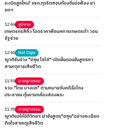
ระเบิดลูกใหม่! ขรก.ทุจริตสอบท้องถิ่นจ่อฟ้อง นา
ยกฯ
12:46
ภูมิภาค
เกษตรกรสีคิ้ว โอดราคาพืชผลการเกษตรต่ำ วอน
รัฐช่วย
12:40
Hot Clips
ญาติรับร่าง "ฮลุน โซโล่"-เปิดขั้นตอนชันสูตรหา
สาเหตุการเสียชีวิต
11:50
อาชญากรรม
รวบ "โทน บางแค" ตามหมายจับคดีฉ้อโกง
ประชาชน ตุ๋นขายกล้องส่องพระ
11:35
อาชญากรรม
ญาติขอให้นิติวิทยฯ ผ่าชันสูตร"ฮลุน"อย่างละเอียด
ติดใจสาเหตุเสียชีวิต