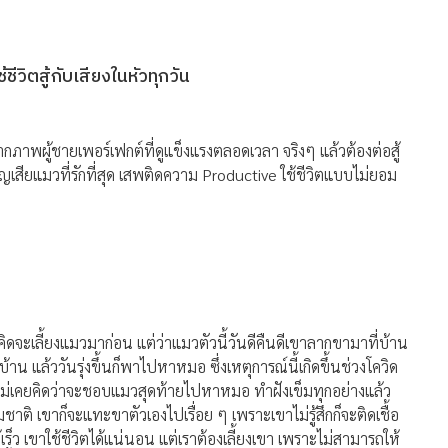
ีวิตสู้กับเสียงในหัวทุกวัน
ภาพผู้ชายเพอร์เฟกต์ที่ดูแข็งแรงตลอดเวลา จริงๆ แล้วต้องต่อสู้
เสียแมวที่รักที่สุด เสพติดความ Productive ใช้ชีวิตแบบไม่ยอม
้คิดจะเลี้ยงแมวมาก่อน แต่ว่าแมวตัวนี้วันดีคืนดีเขาลากขามาที่บ้าน
าน แล้ววันรุ่งขึ้นก็พาไปหาหมอ ซึ่งเหตุการณ์นี้เกิดขึ้นช่วงโควิด
กไม่เคยคิดว่าจะชอบแมวสุดท้ายไปหาหมอ ทำฝังเข็มทุกอย่างแล้ว
ิ เขาก็จะแทะขาตัวเองไปเรื่อย ๆ เพราะเขาไม่รู้สึกก็จะติดเชื้อ
เร็ว เขาใช้ชีวิตได้แน่นอน แต่เราต้องเลี้ยงเขา เพราะไม่สามารถให้