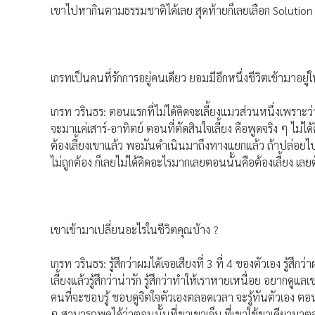
เขาไปหากินตามธรรมชาติได้เลย สุดท้ายก็เลยเลือก Solution 
เกรทเป็นคนที่รักการอยู่คนเดียว ยอมมีอีกหนึ่งชีวิตเข้ามาอยู
เกรท วรินธร: ตอนแรกที่ไม่ได้คิดจะเลี้ยงแมวส่วนหนึ่งเพราะว่
จะมาแค่เสาร์-อาทิตย์ ตอนที่ตัดสินใจเลี้ยง คือพูดจริง ๆ ไม่
ต้องเลี้ยงเขาแล้ว พอมันดำเนินมาถึงทางแยกแล้ว ถ้าปล่อยไปเข
ไม่ถูกต้อง ก็เลยไม่ได้คิดอะไรมากเลยตอนนั้นคือต้องเลี้ยง เลยต
เขาเข้ามาเปลี่ยนอะไรในชีวิตคุณบ้าง ?
เกรท วรินธร: รู้สึกว่าผมได้เจอเสียงที่ 3 ที่ 4 ของตัวเอง รู้สึกว
เลี้ยงแล้วรู้สึกว่าน่ารัก รู้สึกว่าทำให้เราหายเหนื่อย อยากดูแล
คนที่จะชอบรู้ ชอบดูจิตใจตัวเองตลอดเวลา จะรู้ทันตัวเอง ตอนที่มี
ๆ สามารถพูดได้ว่าตอนนั้นที่ขาเขาเจ็บ ที่เขาใช้ขาเดียวมาตลอด