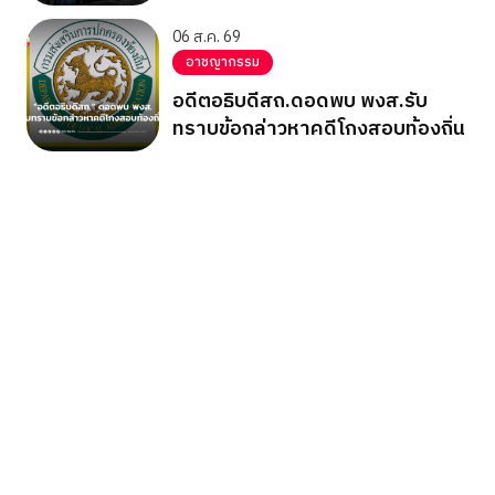
06 ส.ค. 69
อาชญากรรม
อดีตอธิบดีสถ.ดอดพบ พงส.รับ
ทราบข้อกล่าวหาคดีโกงสอบท้องถิ่น