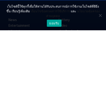
เว็บไซต์นี้ใช้คุกกี้เพื่อให้ท่านได้รับประสบการณ์การใช้งานเว็บไซต์ที่ดียิ่ง
ขึ้น เรียนรู้เพิ่มเติม
เงื่อนไขข้อตกลงการใช้บริการ
และ
นโยบายคุ้มครอง
ส่วนบุคคล
News
Lottery
ยอมรับ
Entertainment
Video
Lifestyle
ร่วมด้วยช่วยกัน
Horoscope
About
Contact
PR by Dataxet