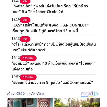
13:27
ข่าว
“กิ่งซางเล็ก” กู้ฟอร์มเก่งรับน้องเดือด “ดีมิทรี รา
มอส” ศึก The Inner Circle 26
13:19
ข่าว
“JAS” เสิร์ฟโมเมนต์พิเศษจัด “FAN CONNECT”
เชื่อมทุกเสียงเชียร์ สู่ทีมชาติไทย 15 ส.ค.นี้
13:13
ข่าว
"ฮิโระ แก้วตาทิพย์" ความฝันที่ชัดเจนสู่แชมป์เอเชียคน
แรกในประวัติศาสตร์
13:10
การเมือง
"รังสิมันต์" จี้สินบน 40 ล้านเว็บพนัน สงสัย "ไชยชนก"
แจ้งความเท็จ
12:59
การเมือง
"ชัยชนะ"จี้ตำรวจภาค 8 คุมเข้ม "นอมินี-สแกมเมอร์"