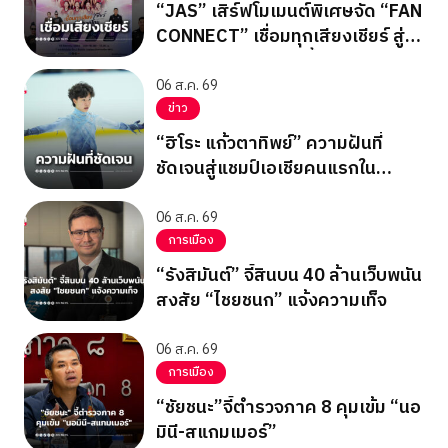
“JAS” เสิร์ฟโมเมนต์พิเศษจัด “FAN
CONNECT” เชื่อมทุกเสียงเชียร์ สู่
ทีมชาติไทย 15 ส.ค.นี้
06 ส.ค. 69
ข่าว
“ฮิโระ แก้วตาทิพย์” ความฝันที่
ชัดเจนสู่แชมป์เอเชียคนแรกใน
ประวัติศาสตร์
06 ส.ค. 69
การเมือง
“รังสิมันต์” จี้สินบน 40 ล้านเว็บพนัน
สงสัย “ไชยชนก” แจ้งความเท็จ
06 ส.ค. 69
การเมือง
“ชัยชนะ”จี้ตำรวจภาค 8 คุมเข้ม “นอ
มินี-สแกมเมอร์”