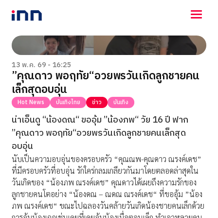
NEWS
ENTERTAINMENT
13 พ.ค. 69 - 16:25
”คุณดาว พอฤทัย“อวยพรวันเกิดลูกชายคน
LIFESTYLE
เล็กสุดอบอุ่น
HOROSCOPE
LOTTERY
Hot News
บันเทิงไทย
ข่าว
บันเทิง
VIDEO
น่าเอ็นดู “น้องดณ“ ขออุ้ม ”น้องภพ“ วัย 16 ปี ฟาก
ร่วมด้วยช่วยกัน
”คุณดาว พอฤทัย“อวยพรวันเกิดลูกชายคนเล็กสุด
อบอุ่น
นับเป็นความอบอุ่นของครอบครัว “คุณณพ-คุณดาว ณรงค์เดช”
ที่มีครอบครัวที่อบอุ่น รักใคร่กลมเกลียวกันมาโดยตลอดล่าสุดใน
วันเกิดของ “น้องภพ ณรงค์เดช” คุณดาวได้เผยถึงความรักของ
ลูกชายคนโตอย่าง “น้องดณ – ณดณ ณรงค์เดช“ ที่ขออุ้ม ”น้อง
ภพ ณรงค์เดช“ ขณะไปฉลองวันคล้ายวันเกิดน้องชายคนเล็กด้วย
การอุ้มน้องเฉกเช่นเคยที่เคยอุ้มน้องเมื่อตอนเล็ก ทำเอาหลายคน