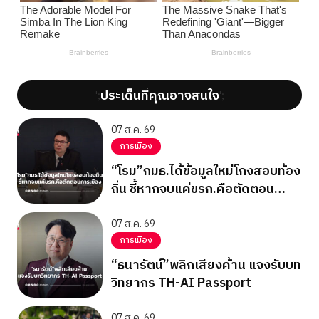
ประเด็นที่คุณอาจสนใจ
';
';
07 ส.ค. 69
การเมือง
“โรม”กมธ.ได้ข้อมูลใหม่โกงสอบท้อง
ถิ่น ชี้หากจบแค่ขรก.คือตัดตอน
การเมือง
07 ส.ค. 69
การเมือง
“ธนารัตน์”พลิกเสียงค้าน แจงรับบท
วิทยากร TH-AI Passport
07 ส.ค. 69