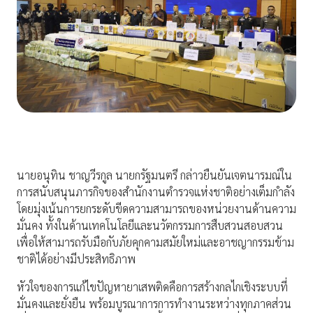
นายอนุทิน ชาญวีรกูล นายกรัฐมนตรี กล่าวยืนยันเจตนารมณ์ใน
การสนับสนุนภารกิจของสำนักงานตำรวจแห่งชาติอย่างเต็มกำลัง
โดยมุ่งเน้นการยกระดับขีดความสามารถของหน่วยงานด้านความ
มั่นคง ทั้งในด้านเทคโนโลยีและนวัตกรรมการสืบสวนสอบสวน
เพื่อให้สามารถรับมือกับภัยคุกคามสมัยใหม่และอาชญากรรมข้าม
ชาติได้อย่างมีประสิทธิภาพ
หัวใจของการแก้ไขปัญหายาเสพติดคือการสร้างกลไกเชิงระบบที่
มั่นคงและยั่งยืน พร้อมบูรณาการการทำงานระหว่างทุกภาคส่วน