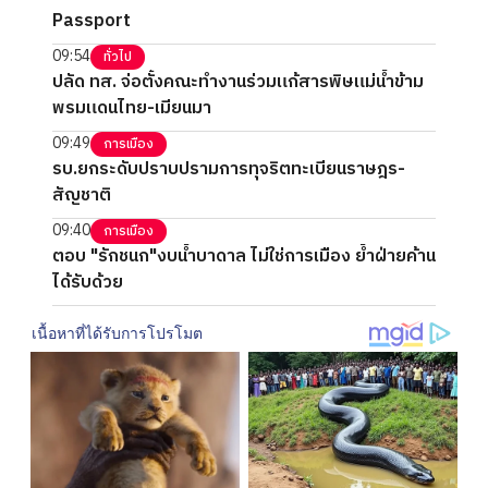
Passport
09:54
ทั่วไป
ปลัด ทส. จ่อตั้งคณะทำงานร่วมแก้สารพิษแม่น้ำข้าม
พรมแดนไทย-เมียนมา
09:49
การเมือง
รบ.ยกระดับปราบปรามการทุจริตทะเบียนราษฎร-
สัญชาติ
09:40
การเมือง
ตอบ "รักชนก"งบน้ำบาดาล ไม่ใช่การเมือง ย้ำฝ่ายค้าน
ได้รับด้วย