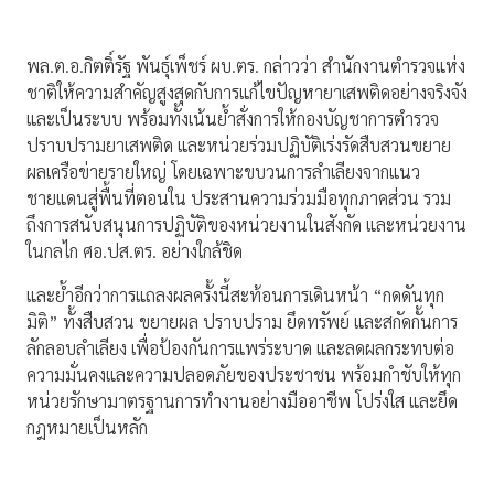
พล.ต.อ.กิตติ์รัฐ พันธุ์เพ็ชร์ ผบ.ตร. กล่าวว่า สำนักงานตำรวจแห่ง
ชาติให้ความสำคัญสูงสุดกับการแก้ไขปัญหายาเสพติดอย่างจริงจัง
และเป็นระบบ พร้อมทั้งเน้นย้ำสั่งการให้กองบัญชาการตำรวจ
ปราบปรามยาเสพติด และหน่วยร่วมปฏิบัติเร่งรัดสืบสวนขยาย
ผลเครือข่ายรายใหญ่ โดยเฉพาะขบวนการลำเลียงจากแนว
ชายแดนสู่พื้นที่ตอนใน ประสานความร่วมมือทุกภาคส่วน รวม
ถึงการสนับสนุนการปฏิบัติของหน่วยงานในสังกัด และหน่วยงาน
ในกลไก ศอ.ปส.ตร. อย่างใกล้ชิด
และย้ำอีกว่าการแถลงผลครั้งนี้สะท้อนการเดินหน้า “กดดันทุก
มิติ” ทั้งสืบสวน ขยายผล ปราบปราม ยึดทรัพย์ และสกัดกั้นการ
ลักลอบลำเลียง เพื่อป้องกันการแพร่ระบาด และลดผลกระทบต่อ
ความมั่นคงและความปลอดภัยของประชาชน พร้อมกำชับให้ทุก
หน่วยรักษามาตรฐานการทำงานอย่างมืออาชีพ โปร่งใส และยึด
กฎหมายเป็นหลัก