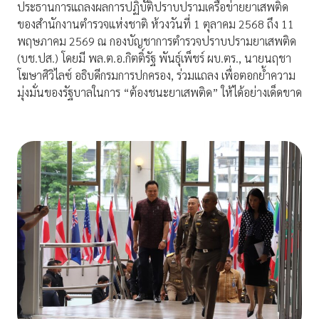
ประธานการแถลงผลการปฏิบัติปราบปรามเครือข่ายยาเสพติด
ของสำนักงานตำรวจแห่งชาติ ห้วงวันที่ 1 ตุลาคม 2568 ถึง 11
พฤษภาคม 2569 ณ กองบัญชาการตำรวจปราบปรามยาเสพติด
(บช.ปส.) โดยมี พล.ต.อ.กิตติ์รัฐ พันธุ์เพ็ชร์ ผบ.ตร., นายนฤชา
โฆษาศิวิไลซ์ อธิบดีกรมการปกครอง, ร่วมแถลง เพื่อตอกย้ำความ
มุ่งมั่นของรัฐบาลในการ “ต้องชนะยาเสพติด” ให้ได้อย่างเด็ดขาด