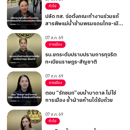
ทั่วไป
ปลัด ทส. จ่อตั้งคณะทำงานร่วมแก้
สารพิษแม่น้ำข้ามพรมแดนไทย-เมีย
นมา
07 ส.ค. 69
การเมือง
รบ.ยกระดับปราบปรามการทุจริต
ทะเบียนราษฎร-สัญชาติ
07 ส.ค. 69
การเมือง
ตอบ “รักชนก”งบน้ำบาดาล ไม่ใช่
การเมือง ย้ำฝ่ายค้านได้รับด้วย
07 ส.ค. 69
ทั่วไป