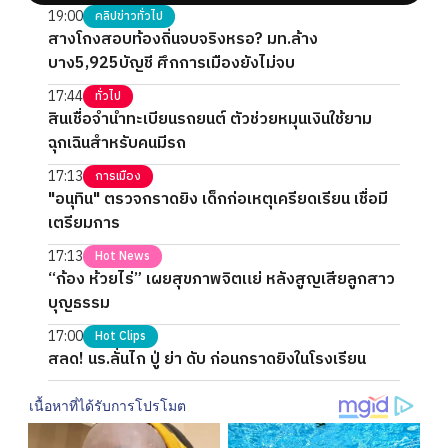
19:00
คลิปข่าวทั่วไป
สางโกงสอบท้องถิ่นจบจริงหรอ? มท.ล้าง
บาง5,925บัญชี ศึกการเมืองยังไม่จบ
17:44
ทั่วไป
สินเชื่อจำนำทะเบียนรถยนต์ ตัวช่วยหมุนเงินใช้ยาม
ฉุกเฉินสำหรับคนมีรถ
17:13
การเมือง
"อนุทิน" ตรวจกราดยิง เด็กก่อเหตุเครียดเรียน เชื่อมี
เตรียมการ
17:13
Hot News
“ก้อง ห้วยไร่” เผยสุขภาพจิตแย่ หลังสูญเสียลูกสาว
บุญธรรม
17:00
Hot Clips
สลด! นร.ลั่นไก ปู่ ย่า ดับ ก่อนกราดยิงในโรงเรียน