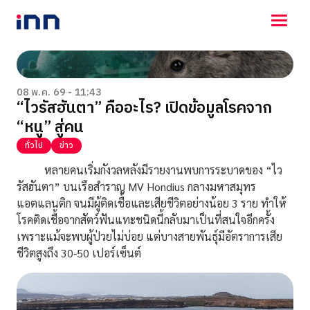
NEWS
ENTERTAINMENT
08 พ.ค. 69 - 11:43
“ไวรัสฮันตา” คืออะไร? เปิดข้อมูลโรคจาก
LIFESTYLE
“หนู” สู่คน
HOROSCOPE
LOTTERY
ทั่วไป
ข่าว
VIDEO
หลายคนเริ่มกังวลหลังมีรายงานพบการระบาดของ “ไว
ร่วมด้วยช่วยกัน
รัสฮันตา” บนเรือสำราญ MV Hondius กลางมหาสมุทร
แอตแลนติก จนมีผู้ติดเชื้อและเสียชีวิตอย่างน้อย 3 ราย ทำให้
โรคติดเชื้อจากสัตว์ฟันแทะชนิดนี้กลับมาเป็นที่สนใจอีกครั้ง
เพราะแม้จะพบผู้ป่วยไม่บ่อย แต่บางสายพันธุ์มีอัตราการเสีย
ชีวิตสูงถึง 30-50 เปอร์เซ็นต์