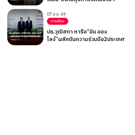
07 ส.ค. 69
การเมือง
ปธ.วุฒิสภา หารือ”มิน ออง
ไลง์”ผลักดันความร่วมมือ2ประเทศ