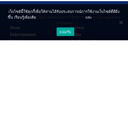
เว็บไซต์นี้ใช้คุกกี้เพื่อให้ท่านได้รับประสบการณ์การใช้งานเว็บไซต์ที่ดียิ่ง
ขึ้น เรียนรู้เพิ่มเติม
เงื่อนไขข้อตกลงการใช้บริการ
และ
นโยบายคุ้มครอง
ส่วนบุคคล
News
Lottery
ยอมรับ
Entertainment
Video
Lifestyle
ร่วมด้วยช่วยกัน
Horoscope
About
Contact
PR by Dataxet