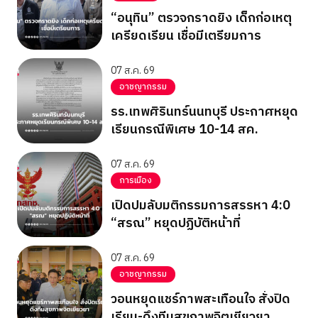
“อนุทิน” ตรวจกราดยิง เด็กก่อเหตุ
เครียดเรียน เชื่อมีเตรียมการ
07 ส.ค. 69
อาชญากรรม
รร.เทพศิรินทร์นนทบุรี ประกาศหยุด
เรียนกรณีพิเศษ 10-14 สค.
07 ส.ค. 69
การเมือง
เปิดปมลับมติกรรมการสรรหา 4:0
“สรณ” หยุดปฏิบัติหน้าที่
07 ส.ค. 69
อาชญากรรม
วอนหยุดแชร์ภาพสะเทือนใจ สั่งปิด
เรียน-ดึงทีมสุขภาพจิตเยียวยา