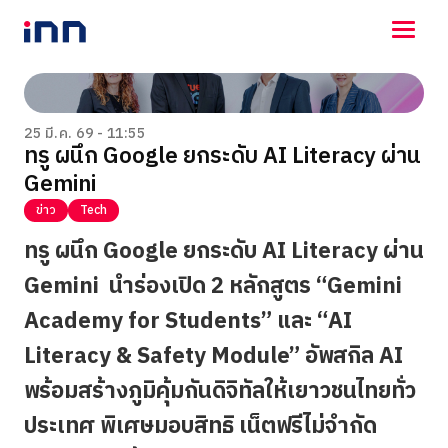
NEWS
ENTERTAINMENT
25 มี.ค. 69 - 11:55
ทรู ผนึก Google ยกระดับ AI Literacy ผ่าน
LIFESTYLE
Gemini
HOROSCOPE
LOTTERY
ข่าว
Tech
VIDEO
ทรู ผนึก
Google
ยกระดับ
AI Literacy
ผ่าน
ร่วมด้วยช่วยกัน
Gemini นำร่องเปิด 2 หลักสูตร “Gemini
Academy for Students”
และ “
AI
Literacy & Safety Module”
อัพสกิล
AI
พร้อมสร้างภูมิคุ้มกันดิจิทัลให้เยาวชนไทยทั่ว
ประเทศ
พิเศษมอบสิทธิ เน็ตฟรี
ไม่จำกัด