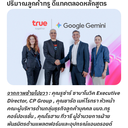
ปริมาณลูกค้าทรู ดีแทคตลอดหลักสูตร
จากภาพซ้ายไปขวา
: คุณรูซ่าร์ ซาบาโนวิค
Executive
Director, CP Group ,
คุณชารัด เมห์โรทรา หัวหน้า
คณะผู้บริหารด้านกลุ่มธุรกิจลูกค้าบุคคล บมจ.ทรู
คอร์ปอเรชั่น
, คุณโรฮาน ทีวารี ผู้อำนวยการฝ่าย
พันธมิตรด้านแพลตฟอร์มและอุปกรณ์แอนดรอยด์