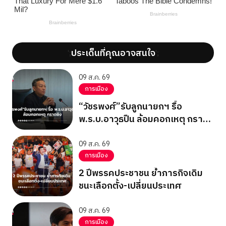
ประเด็นที่คุณอาจสนใจ
';
';
09 ส.ค. 69
การเมือง
“วัชรพงศ์”รับลูกนายกฯ รื้อ
พ.ร.บ.อาวุธปืน ล้อมคอกเหตุ กราด
ยิง
09 ส.ค. 69
การเมือง
2 ปีพรรคประชาชน ย้ำภารกิจเดิม
ชนะเลือกตั้ง-เปลี่ยนประเทศ
09 ส.ค. 69
การเมือง