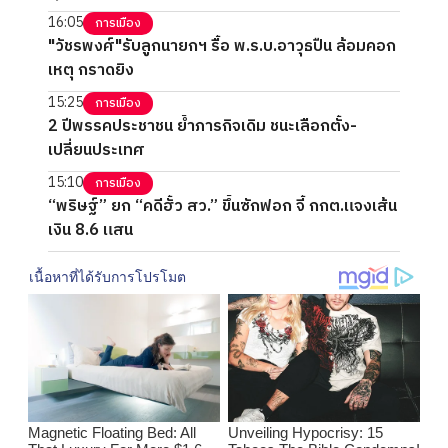
16:05
การเมือง
"วัชรพงศ์"รับลูกนายกฯ รื้อ พ.ร.บ.อาวุธปืน ล้อมคอก
เหตุ กราดยิง
15:25
การเมือง
2 ปีพรรคประชาชน ย้ำภารกิจเดิม ชนะเลือกตั้ง-
เปลี่ยนประเทศ
15:10
การเมือง
“พริษฐ์” ยก “คดีฮั้ว สว.” ขึ้นซักฟอก จี้ กกต.แจงเส้น
เงิน 8.6 แสน