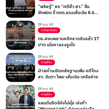
“พริษฐ์” ยก “คดีฮั้ว สว.” ขึ้น
ซักฟอก จี้ กกต.แจงเส้นเงิน 8.6
แสน
09 ส.ค. 69
อาชญากรรม
ตร.สอบพยานคดีกราดยิงแล้ว 17
ปาก เน้นหาแรงจูงใจ
09 ส.ค. 69
การเมือง
ฝ่ายค้านเปิดหลักฐานเพิ่ม คดีโกง
สว. จับตา โพย-เส้นเงิน-เครือข่าย
09 ส.ค. 69
การเมือง
แลนด์บริดจ์ยังไม่คุ้ม เร่งทำ