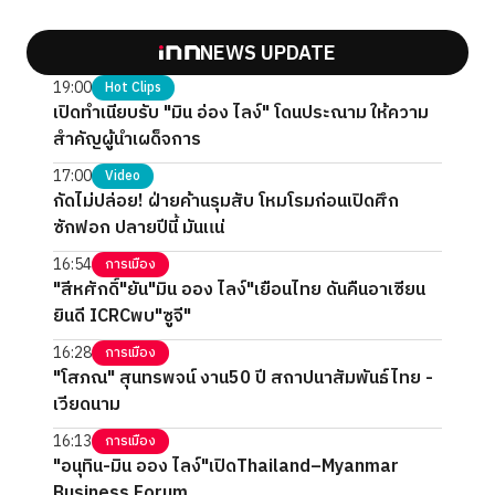
NEWS UPDATE
19:00
Hot Clips
เปิดทำเนียบรับ "มิน อ่อง ไลง์" โดนประณาม ให้ความ
สำคัญผู้นำเผด็จการ
17:00
Video
กัดไม่ปล่อย! ฝ่ายค้านรุมสับ โหมโรมก่อนเปิดศึก
ซักฟอก ปลายปีนี้ มันแน่
16:54
การเมือง
"สีหศักดิ์"ยัน"มิน ออง ไลง์"เยือนไทย ดันคืนอาเซียน
ยินดี ICRCพบ"ซูจี"
16:28
การเมือง
"โสภณ" สุนทรพจน์ งาน50 ปี สถาปนาสัมพันธ์ไทย -
เวียดนาม
16:13
การเมือง
"อนุทิน-มิน ออง ไลง์"เปิดThailand–Myanmar
Business Forum