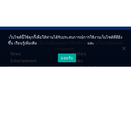
เว็บไซต์นี้ใช้คุกกี้เพื่อให้ท่านได้รับประสบการณ์การใช้งานเว็บไซต์ที่ดียิ่ง
ขึ้น เรียนรู้เพิ่มเติม
เงื่อนไขข้อตกลงการใช้บริการ
และ
นโยบายคุ้มครอง
ส่วนบุคคล
News
Lottery
ยอมรับ
Entertainment
Video
Lifestyle
ร่วมด้วยช่วยกัน
Horoscope
About
Contact
PR by Dataxet