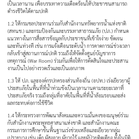
เป็นเวลานาน เพื่อบรรเทาความเดือดร้อนให้ประชาชนสามารถ
ดำรงชีวิตได้ตามปกติ
1.2 ให้กรมชลประทานร่วมกับสำนักงานทรัพยากรน้ำแห่งชาติ
(สทนช.) และกรมป้องกันและบรรเทาสาธารณภัย (ปภ.) กำหนด
แนวทางในการสื่อสารข้อมูลกับประชาชนที่เข้าใจง่าย ชัดเจน
และทันท่วงที เช่น การแจ้งเตือนระดับน้ำ การคาดการณ์ช่วงเวลา
กลับเข้าสู่สถานการณ์ปกติ รวมถึงให้จัดตั้งศูนย์บัญชาการ
เหตุการณ์ (War Room) ร่วมกันเพื่อให้การตัดสินใจและประสาน
งานเป็นไปอย่างรวดเร็วและเป็นเอกภาพ
1.3 ให้ ปภ. และองค์กรปกครองส่วนท้องถิ่น (อปท.) เร่งเยียวยาผู้
ประสบภัยในพื้นที่ที่น้ำท่วมขังเป็นเวลานานตามระยะเวลาที่
ประสบภัยจริง รวมถึงกลุ่มที่อาศัยในพื้นที่ที่น้ำล้อมรอบและส่ง
ผลกระทบต่อการใช้ชีวิต
1.4 ให้กระทรวงการพัฒนาสังคมและความมั่นคงของมนุษย์ร่วม
กับสำนักงานพระพุทธศาสนาแห่งชาติ และสำนักงานคณะ
กรรมการการศึกษาขั้นพื้นฐานเร่งช่วยเหลือและเยียวยากลุ่ม
เปราะบาง เช่น เด็ก ผู้สูงอายุ ผู้ยากไร้ และผู้ป่วยติดเตียง ทั้งในมิติ