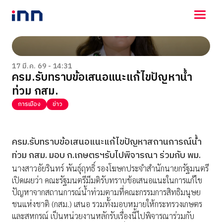
NEWS
ENTERTAINMENT
17 มี.ค. 69 - 14:31
ครม.รับทราบข้อเสนอแนะแก้ไขปัญหาน้ำ
LIFESTYLE
ท่วม กสม.
HOROSCOPE
LOTTERY
การเมือง
ข่าว
VIDEO
ร่วมด้วยช่วยกัน
ครม.รับทราบข้อเสนอแนะแก้ไขปัญหาสถานการณ์น้ำ
ท่วม กสม. มอบ ก.เกษตรฯรับไปพิจารณา ร่วมกับ พม.
นางสาวอัยรินทร์ พันธุ์ฤทธิ์ รองโฆษกประจำสำนักนายกรัฐมนตรี
เปิดเผยว่า คณะรัฐมนตรีมีมติรับทราบข้อเสนอแนะในการแก้ไข
ปัญหาจากสถานการณ์น้ำท่วมตามที่คณะกรรมการสิทธิมนุษย
ชนแห่งชาติ (กสม.) เสนอ รวมทั้งมอบหมายให้กระทรวงเกษตร
และสหกรณ์ เป็นหน่วยงานหลักรับเรื่องนี้ไปพิจารณาร่วมกับ