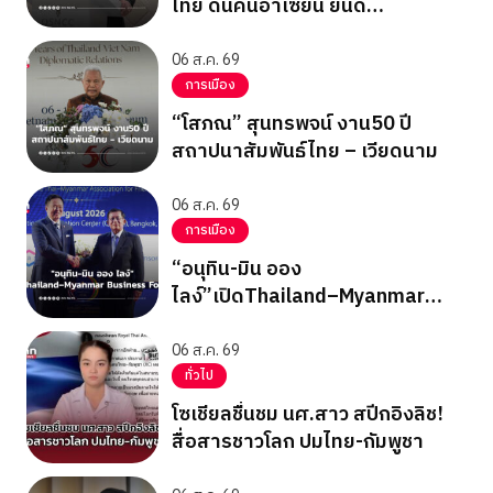
ไทย ดันคืนอาเซียน ยินดี
ICRCพบ”ซูจี”
06 ส.ค. 69
การเมือง
“โสภณ” สุนทรพจน์ งาน50 ปี
สถาปนาสัมพันธ์ไทย – เวียดนาม
06 ส.ค. 69
การเมือง
“อนุทิน-มิน ออง
ไลง์”เปิดThailand–Myanmar
Business Forum
06 ส.ค. 69
ทั่วไป
โซเชียลชื่นชม นศ.สาว สปีกอิงลิช!
สื่อสารชาวโลก ปมไทย-กัมพูชา