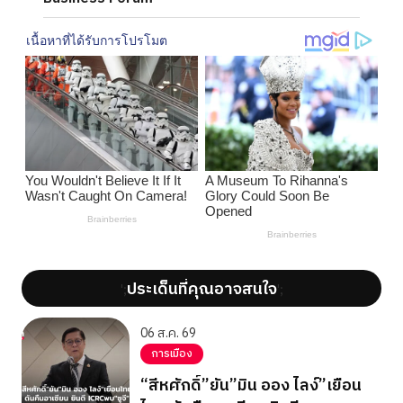
ประเด็นที่คุณอาจสนใจ
';
';
06 ส.ค. 69
การเมือง
“สีหศักดิ์”ยัน”มิน ออง ไลง์”เยือน