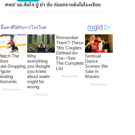
สลด! นร.ลั่นไก ปู่ ย่า ดับ ก่อนกราดยิงในโรงเรียน