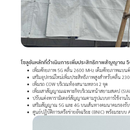
โซลูชันหลักที่ดำเนินการเพิ่มประสิทธิภาพสัญญาณ 5
เพิ่มศักยภาพ 5G คลื่น 2600 MHz เต็มศักยภาพแบนด์
เสริมอุปกรณ์ใหม่เพิ่มประสิทธิภาพสูงสำหรับคลื่น 2
เพิ่มรถ COW บริเวณท้องสนามหลวง 2 จุด
เพิ่มเสาสัญญาณเฉพาะกิจบริเวณหน้าสยามสเคป (SI
ปรับแต่งพารามิเตอร์สัญญาณตามรูปแบบการใช้งานในช
เสริมสัญญาณ 5G และ 4G บนเส้นทางคมนาคมรองรับนัก
ศูนย์ปฏิบัติการเครือข่ายอัจฉริยะ (BNIC) พร้อมระบ