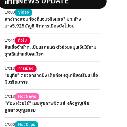
NEWS UPDATE
19:00
Video
สางโกงสอบท้องถิ่นจบจริงหรอ? มท.ล้าง
บาง5,925บัญชี ศึกการเมืองยังไม่จบ
17:44
ทั่วไป
สินเชื่อจำนำทะเบียนรถยนต์ ตัวช่วยหมุนเงินใช้ยาม
ฉุกเฉินสำหรับคนมีรถ
17:13
การเมือง
"อนุทิน" ตรวจกราดยิง เด็กก่อเหตุเครียดเรียน เชื่อ
มีเตรียมการ
17:13
Hot News
“ก้อง ห้วยไร่” เผยสุขภาพจิตแย่ หลังสูญเสีย
ลูกสาวบุญธรรม
17:00
Hot Clips