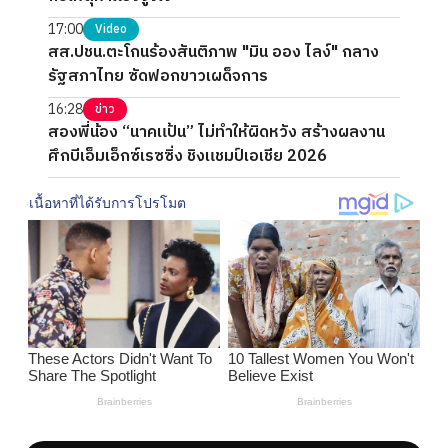
17:00
Video
สส.ปชน.ตะโกนร้องสันติภาพ "มิน ออง ไลง์" กลาง
รัฐสภาไทย ซัดฟอกขาวเผด็จการ
16:28
ข่าว
สองพี่น้อง “นาคแป้น” ไม่ทำให้ผิดหวัง สร้างผลงาน
ศึกบีเอ็มเอ็กซ์เรซซิ่ง ชิงแชมป์เอเชีย 2026