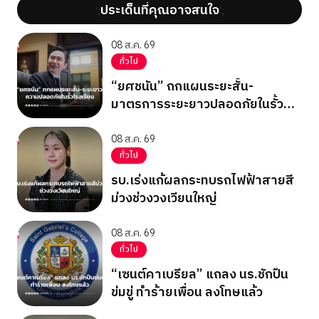
ประเด็นที่คุณอาจสนใจ
';
';
08 ส.ค. 69
ทั่วไป
“ยศชนัน” ถกแผนระยะสั้น-
มาตรการระยะยาวปลอดภัยในรั้ว
โรงเรียน
08 ส.ค. 69
ทั่วไป
รบ.เร่งแก้ผลกระทบรถไฟฟ้าสายสี
ม่วงช่วงวงเวียนใหญ่
08 ส.ค. 69
ทั่วไป
“เซนต์คาเบรียล” แถลง นร.ชักปืน
ข่มขู่ ทำร้ายเพื่อน ลงโทษแล้ว