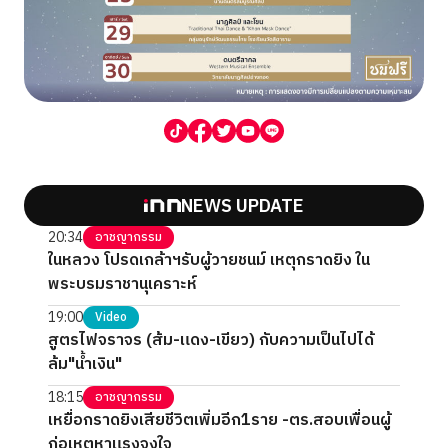
NEWS UPDATE
20:34
อาชญากรรม
ในหลวง โปรดเกล้าฯรับผู้วายชนม์ เหตุกราดยิง ใน
พระบรมราชานุเคราะห์
19:00
Video
สูตรไฟจราจร (ส้ม-แดง-เขียว) กับความเป็นไปได้
ล้ม"น้ำเงิน"
18:15
อาชญากรรม
เหยื่อกราดยิงเสียชีวิตเพิ่มอีก1ราย -ตร.สอบเพื่อนผู้
ก่อเหตุหาแรงจูงใจ