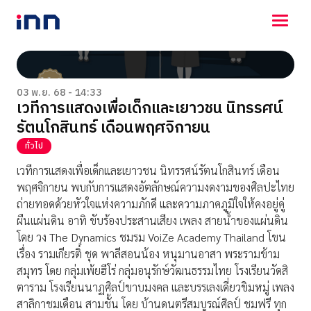
NEWS
ENTERTAINMENT
03 พ.ย. 68 - 14:33
เวทีการแสดงเพื่อเด็กและเยาวชน นิทรรศน์
LIFESTYLE
รัตนโกสินทร์ เดือนพฤศจิกายน
HOROSCOPE
LOTTERY
ทั่วไป
VIDEO
เวทีการแสดงเพื่อเด็กและเยาวชน นิทรรศน์รัตนโกสินทร์ เดือน
ร่วมด้วยช่วยกัน
พฤศจิกายน พบกับการแสดงอัตลักษณ์ความงดงามของศิลปะไทย
ถ่ายทอดด้วยหัวใจแห่งความภักดี และความภาคภูมิใจให้คงอยู่คู่
ผืนแผ่นดิน อาทิ ขับร้องประสานเสียง เพลง สายน้ำของแผ่นดิน
โดย วง The Dynamics ชมรม VoiZe Academy Thailand โขน
เรื่อง รามเกียรติ์ ชุด พาลีสอนน้อง หนุมานอาสา พระรามข้าม
สมุทร โดย กลุ่มเพ้ยฮีโร่ กลุ่มอนุรักษ์วัฒนธรรมไทย โรงเรียนวัดสิ
ตาราม โรงเรียนนาฏศิลป์ขาบมงคล และบรรเลงเดี่ยวขิมหมู่ เพลง
สาลิกาชมเดือน สามชั้น โดย บ้านดนตรีสมบูรณ์ศิลป์ ชมฟรี ทุก