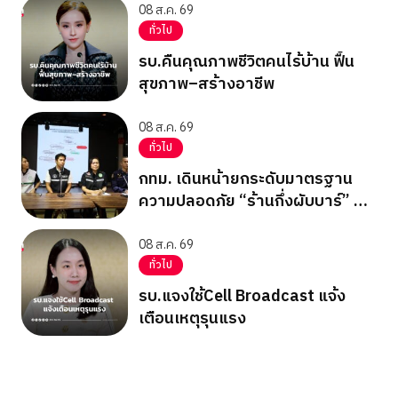
08 ส.ค. 69
ทั่วไป
รบ.คืนคุณภาพชีวิตคนไร้บ้าน ฟื้น
สุขภาพ–สร้างอาชีพ
08 ส.ค. 69
ทั่วไป
กทม. เดินหน้ายกระดับมาตรฐาน
ความปลอดภัย “ร้านกึ่งผับบาร์” ทั่ว
กรุง ชู 17 เช็กลิสต์ความปลอดภัย
08 ส.ค. 69
ทั่วไป
รบ.แจงใช้Cell Broadcast แจ้ง
เตือนเหตุรุนแรง