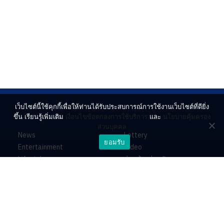
เว็บไซต์นี้ใช้คุกกี้เพื่อให้ท่านได้รับประสบการณ์การใช้งานเว็บไซต์ที่ดียิ่ง
ขึ้น เรียนรู้เพิ่มเติม
เงื่อนไขข้อตกลงการใช้บริการ
และ
นโยบายคุ้มครอง
ส่วนบุคคล
News
Lottery
ยอมรับ
Entertainment
Video
Lifestyle
ร่วมด้วยช่วยกัน
Horoscope
About
Contact