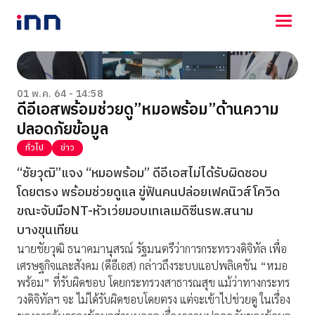
NEWS
ENTERTAINMENT
01 พ.ค. 64 - 14:58
ดีอีเอสพร้อมช่วยดู”หมอพร้อม”ด้านความ
LIFESTYLE
ปลอดภัยข้อมูล
HOROSCOPE
LOTTERY
ทั่วไป
ข่าว
VIDEO
“ชัยวุฒิ”แจง “หมอพร้อม” ดีอีเอสไม่ได้รับผิดชอบ
ร่วมด้วยช่วยกัน
โดยตรง พร้อมช่วยดูแล ขู่ฟันคนปล่อยเฟคนิวส์โควิด
ขณะจับมือNT-หัวเว่ยมอบเทเลเมดิซีนรพ.สนาม
บางขุนเทียน
นายชัยวุฒิ ธนาคมานุสรณ์ รัฐมนตรีว่าการกระทรวงดิจิทัล เพื่อ
เศรษฐกิจและสังคม (ดีอีเอส) กล่าวถึงระบบแอปพลิเคชัน “หมอ
พร้อม” ที่รับผิดชอบ โดยกระทรวงสาธารณสุข แม้ว่าทางกระทร
วงดิจิทัลฯ จะ ไม่ได้รับผิดชอบโดยตรง แต่จะเข้าไปช่วยดู ในเรื่อง