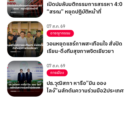
เปิดปมลับมติกรรมการสรรหา 4:0
“สรณ” หยุดปฏิบัติหน้าที่
07 ส.ค. 69
อาชญากรรม
วอนหยุดแชร์ภาพสะเทือนใจ สั่งปิด
เรียน-ดึงทีมสุขภาพจิตเยียวยา
07 ส.ค. 69
การเมือง
ปธ.วุฒิสภา หารือ”มิน ออง
ไลง์”ผลักดันความร่วมมือ2ประเทศ