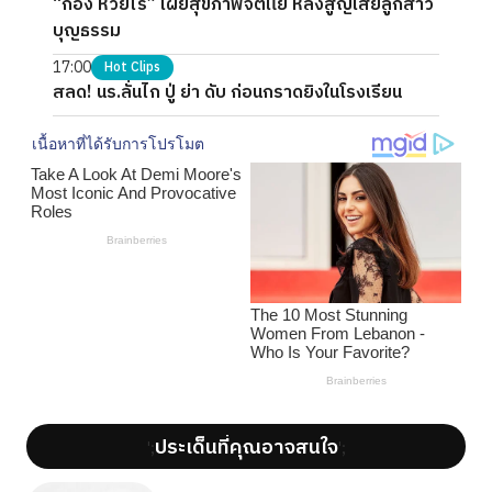
“ก้อง ห้วยไร่” เผยสุขภาพจิตแย่ หลังสูญเสียลูกสาว
บุญธรรม
17:00
Hot Clips
สลด! นร.ลั่นไก ปู่ ย่า ดับ ก่อนกราดยิงในโรงเรียน
ประเด็นที่คุณอาจสนใจ
';
';