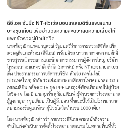
ดีอีเอส จับมือ NT-หัวเว่ย มอบเทเลเมดิซีนรพ.สนาม
บางขุนเทียน เพื่ออำนวยความสะดวกลดความเสี่ยงให้
แพทย์ตรวจผู้ป่วยโควิด
นายชัยวุฒิ ธนาคมานุสรณ์ รัฐมนตรีว่าการกระทรวงดิจิทัล เพื่อ
เศรษฐกิจและสังคม (ดีอีเอส) พร้อมด้วย นาวาอากาศเอก สมศักดิ์
ขาวสุวรรณ์ กรรมการและรักษาการกรรมการผู้จัดการใหญ่ บริษัท
โทรคมนาคมแห่งชาติ จำกัด (มหาชน) หรือ NT และนายอาเบล
เติ้ง ประธานกรรมการบริหารบริษัท หัวเว่ย เทคโนโลยี่
(ประเทศไทย) จำกัด ร่วมส่งมอบระบบสื่อสารโทรคมนาคม ระบบ
เทเลเมดิซีน กล้องCCTV ชุด PPE และถุงยังชีพเพื่อมอบให้ผู้ป่วย
โควิด-19 โดยมี นายศุภรัช สุวัฒนพิมพ์ ผู้อำนวยการโรงพยาบาล
ผู้สูงอายุบางขุนเทียน เป็นผู้รับมอบ ที่ขณะนี้ใช้เป็นโรงพยาบาล
สนามรองรับดูแลรักษาผู้ป่วยโควิดจำนวน 1000 เตียง
โดย นายชัยวุฒิ กล่าวว่า กระทรวงดีอีเอส ตระหนักถึงความ
จำเป็นเร่งดำเนินการจัดตั้งโรงพยาบาลสนาม ในหลายพื้นที่ทั่ว