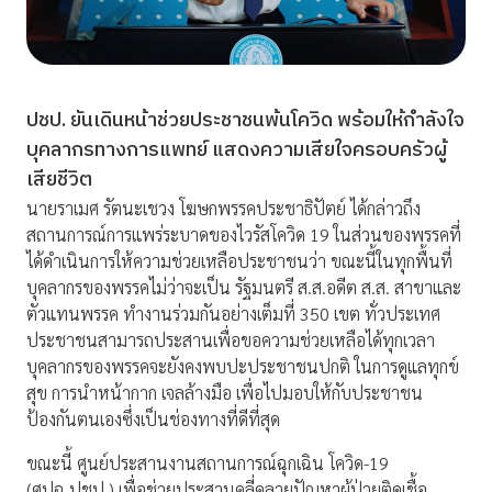
ปชป. ยันเดินหน้าช่วยประชาชนพ้นโควิด พร้อมให้กำลังใจ
บุคลากรทางการแพทย์ แสดงความเสียใจครอบครัวผู้
เสียชีวิต
นายราเมศ รัตนะเชวง โฆษกพรรคประชาธิปัตย์ ได้กล่าวถึง
สถานการณ์การแพร่ระบาดของไวรัสโควิด 19 ในส่วนของพรรคที่
ได้ดำเนินการให้ความช่วยเหลือประชาชนว่า ขณะนี้ในทุกพื้นที่
บุคลากรของพรรคไม่ว่าจะเป็น รัฐมนตรี ส.ส.อดีต ส.ส. สาขาและ
ตัวแทนพรรค ทำงานร่วมกันอย่างเต็มที่ 350 เขต ทั่วประเทศ
ประชาชนสามารถประสานเพื่อขอความช่วยเหลือได้ทุกเวลา
บุคลากรของพรรคจะยังคงพบปะประชาชนปกติ ในการดูแลทุกข์
สุข การนำหน้ากาก เจลล้างมือ เพื่อไปมอบให้กับประชาชน
ป้องกันตนเองซึ่งเป็นช่องทางที่ดีที่สุด
ขณะนี้ ศูนย์ประสานงานสถานการณ์ฉุกเฉิน โควิด-19
(ศปฉ.ปชป.) เพื่อช่วยประสานคลี่คลายปัญหาผู้ป่วยติดเชื้อ