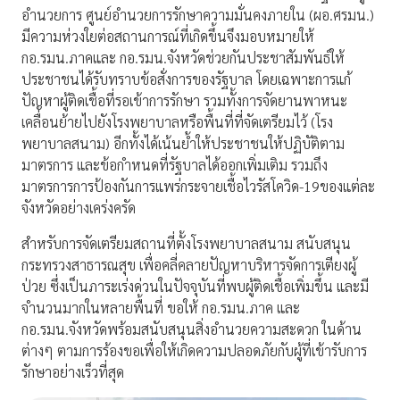
อำนวยการ ศูนย์อำนวยการรักษาความมั่นคงภายใน (ผอ.ศรมน.)
มีความห่วงใยต่อสถานการณ์ที่เกิดขึ้นจึงมอบหมายให้
กอ.รมน.ภาคและ กอ.รมน.จังหวัดช่วยกันประชาสัมพันธ์ให้
ประชาชนได้รับทราบข้อสั่งการของรัฐบาล โดยเฉพาะการแก้
ปัญหาผู้ติดเชื้อที่รอเข้าการรักษา รวมทั้งการจัดยานพาหนะ
เคลื่อนย้ายไปยังโรงพยาบาลหรือพื้นที่ที่จัดเตรียมไว้ (โรง
พยาบาลสนาม) อีกทั้งได้เน้นย้ำให้ประชาชนให้ปฏิบัติตาม
มาตรการ และข้อกำหนดที่รัฐบาลได้ออกเพิ่มเติม รวมถึง
มาตรการการป้องกันการแพร่กระจายเชื้อไวรัสโควิด-19ของแต่ละ
จังหวัดอย่างเคร่งครัด
สำหรับการจัดเตรียมสถานที่ตั้งโรงพยาบาลสนาม สนับสนุน
กระทรวงสาธารณสุข เพื่อคลี่คลายปัญหาบริหารจัดการเตียงผู้
ป่วย ซึ่งเป็นภาระเร่งด่วนในปัจจุบันที่พบผู้ติดเชื้อเพิ่มขึ้น และมี
จำนวนมากในหลายพื้นที่ ขอให้ กอ.รมน.ภาค และ
กอ.รมน.จังหวัดพร้อมสนับสนุนสิ่งอำนวยความสะดวก ในด้าน
ต่างๆ ตามการร้องขอเพื่อให้เกิดความปลอดภัยกับผู้ที่เข้ารับการ
รักษาอย่างเร็วที่สุด