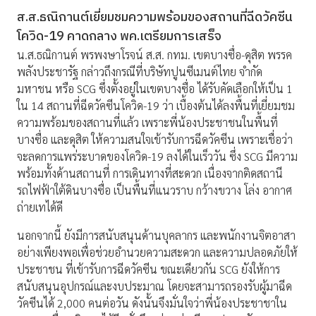
ส.ส.ธณิกานต์เยี่ยมชมความพร้อมของสถานที่ฉีดวัคซีน
โควิด-19 คาดกลาง พค.เตรียมการเสร็จ
น.ส.ธณิกานต์ พรพงษาโรจน์ ส.ส. กทม. เขตบางซื่อ-ดุสิต พรรค
พลังประชารัฐ กล่าวถึงกรณีที่บริษัทปูนซีเมนต์ไทย จำกัด
มหาชน หรือ SCG ซึ่งตั้งอยู่ในเขตบางซื่อ ได้รับคัดเลือกให้เป็น 1
ใน 14 สถานที่ฉีดวัคซีนโควิด-19 ว่า เบื้องต้นได้ลงพื้นที่เยี่ยมชม
ความพร้อมของสถานที่แล้ว เพราะพี่น้องประชาชนในพื้นที่
บางซื่อ และดุสิต ให้ความสนใจเข้ารับการฉีดวัคซีน เพราะเชื่อว่า
จะลดการแพร่ระบาดของโควิด-19 ลงได้ในเร็ววัน ซึ่ง SCG มีความ
พร้อมทั้งด้านสถานที่ การเดินทางที่สะดวก เนื่องจากติดสถานี
รถไฟฟ้าใต้ดินบางซื่อ เป็นพื้นที่แนวราบ กว้างขวาง โล่ง อากาศ
ถ่ายเทได้ดี
นอกจากนี้ ยังมีการสนับสนุนด้านบุคลากร และพนักงานจิตอาสา
อย่างเพียงพอเพื่อช่วยอำนวยความสะดวก และความปลอดภัยให้
ประชาชน ที่เข้ารับการฉีดวัคซีน ขณะเดียวกัน SCG ยังให้การ
สนับสนุนอุปกรณ์และงบประมาณ โดยจะสามารถรองรับผู้มาฉีด
วัคซีนได้ 2,000 คนต่อวัน ดังนั้นจึงมั่นใจว่าพี่น้องประชาชาใน