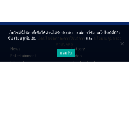
เว็บไซต์นี้ใช้คุกกี้เพื่อให้ท่านได้รับประสบการณ์การใช้งานเว็บไซต์ที่ดียิ่ง
ขึ้น เรียนรู้เพิ่มเติม
เงื่อนไขข้อตกลงการใช้บริการ
และ
นโยบายคุ้มครอง
ส่วนบุคคล
News
Lottery
ยอมรับ
Entertainment
Video
Lifestyle
ร่วมด้วยช่วยกัน
Horoscope
About
Contact
PR by Dataxet