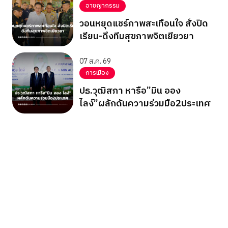
อาชญากรรม
วอนหยุดแชร์ภาพสะเทือนใจ สั่งปิด
เรียน-ดึงทีมสุขภาพจิตเยียวยา
07 ส.ค. 69
การเมือง
ปธ.วุฒิสภา หารือ”มิน ออง
ไลง์”ผลักดันความร่วมมือ2ประเทศ