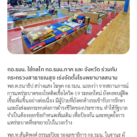
กอ.รมน. ใช้กลไก กอ.รมน.ภาค และ จังหวัด ร่วมกับ
กระทรวงสาธารณสุข เร่งจัดตั้งโรงพยาบาลสนาม
พล.ต.ธนาธิป สว่างแสง โฆษก กอ.รมน. แถลงว่า จากสถานการณ์
การแพร่ระบาดของโรคติดเชื้อโควิด-19 ระลอกใหม่ ยังคงพบผู้ติด
เชื้อเพิ่มขึ้นอย่างต่อเนื่อง มีผู้ป่วยที่ยังตกค้างรอเข้ารับการรักษา
และยังส่งผลกระทบต่อการดำรงชีวิตของประชาชน ทำให้รัฐบาล
จำเป็นต้องออกข้อกำหนดเพิ่มเติม เพื่อป้องกัน และหยุดยั้งการ
แพร่ระบาดที่จะขยายไปในวงกว้าง
พล.ท.สันติพงศ์ ธรรมะปิยะ รองเลขาธิการ กอ.รมน. ในฐานะ ผู้