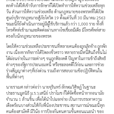
ตกค้างได้ให้เข้ารับการรักษาก็ได้เปิดทำการให้ความช่วยเหลือทุก
วัน ส่วนการให้ความช่วยเหลือ ด้านกฎหมายของพรรคที่ได้เปิด
ศูนย์บริการกฎหมายสู้ภัยโควิด 19 ตั้งแต่วันที่ 30 มีนาคม 2563
ขณะนี้ก็ยังดำเนินการอยู่มีผู้ใช้บริการแล้ว กว่า 1,000 ราย ทั้งที่
โทรศัพท์เข้ามาและติดต่อผ่านทางโซเชี่ยลมีเดีย มีโทรศัพท์สาย
ตรงกับนักกฎหมายของพรรค
โดยให้ความช่วยเหลือประชาชนที่หลายคนต้องถูกเลิกจ้าง ถูกพัก
งาน เนื่องจากกิจการได้ปิดลงชั่วคราว หลายรายมีหนี้สินถึงขั้นไม่
ได้ผ่อนจ่ายในภาระต่างๆ จนถูกฟ้องคดี ปัญหาในการเข้าถึงสิทธิ
ต่างๆของรัฐการประนอมหนี้ หรือชะลอคดีไว้ก่อน และการช่วย
ร่างสัญญาต่างๆที่เร่งด่วน รวมถึงการสอบถามข้อปฏิบัติตนใน
พื้นที่ต่างๆ
นายราเมศ กล่าวต่อว่า นายจุรินทร์ ลักษณวิศิษฏ์ ในฐานะ
ประธานมูลนิธิ ม.ร.ว.เสนีย์ ปราโมช ก็ได้จัดซื้อหน้ากากอนามัย
จำนวน 1 ล้านชิ้น เพื่อได้นำไปแจกจ่าย เป็นการบรรเทาความ
เดือดร้อนบางส่วนให้กับพี่น้องประชาชน สถานการณ์ขณะนี้ทุก
คนต้องสามัคคี มีวินัย การป้องกันตนตามขั้นตอนแนะนำ ของ