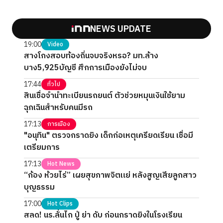
NEWS UPDATE
19:00
Video
สางโกงสอบท้องถิ่นจบจริงหรอ? มท.ล้าง
บาง5,925บัญชี ศึกการเมืองยังไม่จบ
17:44
ทั่วไป
สินเชื่อจำนำทะเบียนรถยนต์ ตัวช่วยหมุนเงินใช้ยาม
ฉุกเฉินสำหรับคนมีรถ
17:13
การเมือง
"อนุทิน" ตรวจกราดยิง เด็กก่อเหตุเครียดเรียน เชื่อมี
เตรียมการ
17:13
Hot News
“ก้อง ห้วยไร่” เผยสุขภาพจิตแย่ หลังสูญเสียลูกสาว
บุญธรรม
17:00
Hot Clips
สลด! นร.ลั่นไก ปู่ ย่า ดับ ก่อนกราดยิงในโรงเรียน