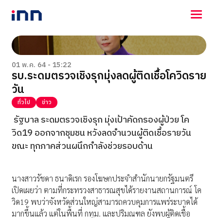
NEWS
ENTERTAINMENT
01 พ.ค. 64 - 15:22
รบ.ระดมตรวจเชิงรุกมุ่งลดผู้ติดเชื้อโควิดราย
LIFESTYLE
วัน
HOROSCOPE
LOTTERY
ทั่วไป
ข่าว
VIDEO
รัฐบาล ระดมตรวจเชิงรุก มุ่งเป้าคัดกรองผู้ป่วย โค
ร่วมด้วยช่วยกัน
วิด19 ออกจากชุมชน หวังลดจำนวนผู้ติดเชื้อรายวัน
ขณะ ทุกภาคส่วนผนึกกำลังช่วยรอบด้าน
นางสาวรัชดา ธนาดิเรก รองโฆษกประจำสำนักนายกรัฐมนตรี
เปิดเผยว่า ตามที่กระทรวงสาธารณสุขได้รายงานสถานการณ์ โค
วิด19 พบว่าจังหวัดส่วนใหญ่สามารถควบคุมการแพร่ระบาดได้
มากขึ้นแล้ว แต่ในพื้นที่ กทม. และปริมณฑล ยังพบผู้ติดเชื้อ