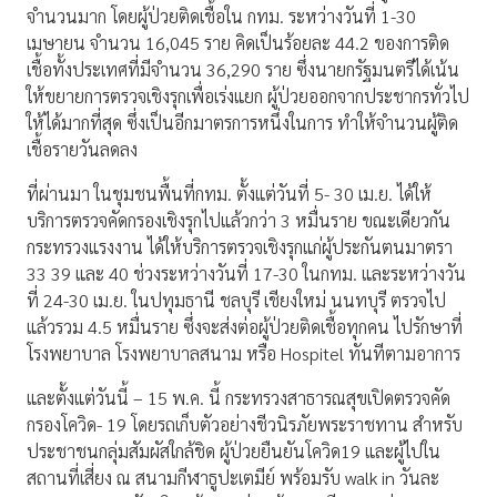
จำนวนมาก โดยผู้ป่วยติดเชื้อใน กทม. ระหว่างวันที่ 1-30
เมษายน จำนวน 16,045 ราย คิดเป็นร้อยละ 44.2 ของการติด
เชื้อทั้งประเทศที่มีจำนวน 36,290 ราย ซึ่งนายกรัฐมนตรีได้เน้น
ให้ขยายการตรวจเชิงรุกเพื่อเร่งแยก ผู้ป่วยออกจากประชากรทั่วไป
ให้ได้มากที่สุด ซึ่งเป็นอีกมาตรการหนึ่งในการ ทำให้จำนวนผู้ติด
เชื้อรายวันลดลง
ที่ผ่านมา ในชุมชนพื้นที่กทม. ตั้งแต่วันที่ 5- 30 เม.ย. ได้ให้
บริการตรวจคัดกรองเชิงรุกไปแล้วกว่า 3 หมื่นราย ขณะเดียวกัน
กระทรวงแรงงาน ได้ให้บริการตรวจเชิงรุกแก่ผู้ประกันตนมาตรา
33 39 และ 40 ช่วงระหว่างวันที่ 17-30 ในกทม. และระหว่างวัน
ที่ 24-30 เม.ย. ในปทุมธานี ชลบุรี เชียงใหม่ นนทบุรี ตรวจไป
แล้วรวม 4.5 หมื่นราย ซึ่งจะส่งต่อผู้ป่วยติดเชื้อทุกคน ไปรักษาที่
โรงพยาบาล โรงพยาบาลสนาม หรือ Hospitel ทันทีตามอาการ
และตั้งแต่วันนี้ – 15 พ.ค. นี้ กระทรวงสาธารณสุขเปิดตรวจคัด
กรองโควิด- 19 โดยรถเก็บตัวอย่างชีวนิรภัยพระราชทาน สำหรับ
ประชาชนกลุ่มสัมผัสใกล้ชิด ผู้ป่วยยืนยันโควิด19 และผู้ไปใน
สถานที่เสี่ยง ณ สนามกีฬาธูปะเตมีย์ พร้อมรับ walk in วันละ