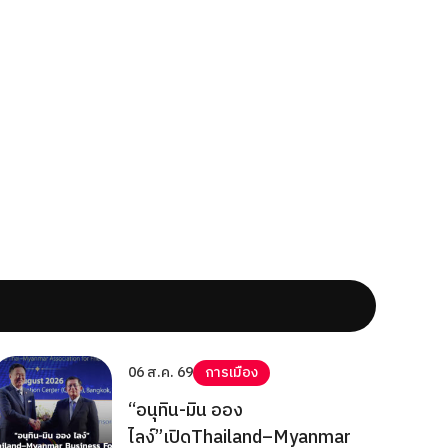
06 ส.ค. 69
การเมือง
“อนุทิน-มิน ออง
ไลง์”เปิดThailand–Myanmar