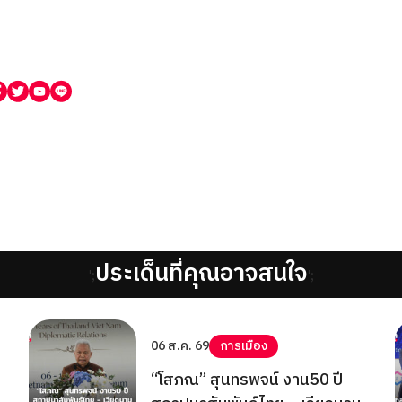
ประเด็นที่คุณอาจสนใจ
';
';
06 ส.ค. 69
การเมือง
“โสภณ” สุนทรพจน์ งาน50 ปี