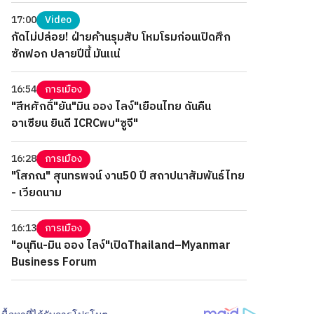
17:00
Video
กัดไม่ปล่อย! ฝ่ายค้านรุมสับ โหมโรมก่อนเปิดศึก
ซักฟอก ปลายปีนี้ มันแน่
16:54
การเมือง
"สีหศักดิ์"ยัน"มิน ออง ไลง์"เยือนไทย ดันคืน
อาเซียน ยินดี ICRCพบ"ซูจี"
16:28
การเมือง
"โสภณ" สุนทรพจน์ งาน50 ปี สถาปนาสัมพันธ์ไทย
- เวียดนาม
16:13
การเมือง
"อนุทิน-มิน ออง ไลง์"เปิดThailand–Myanmar
Business Forum