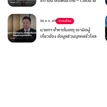
สถาปนาสัมพันธ์ไทย – เวียดนาม
06 ส.ค. 69
การเมือง
!
นายกฯ ย้ำหาต้นเหตุ เอาผิดผู้
เกี่ยวข้อง ข้อมูลส่วนบุคคลรั่วไหล