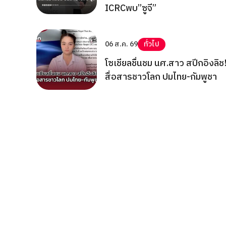
ICRCพบ”ซูจี”
06 ส.ค. 69
ทั่วไป
โซเชียลชื่นชม นศ.สาว สปีกอิงลิช
สื่อสารชาวโลก ปมไทย-กัมพูชา