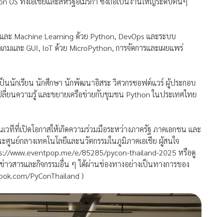
 US ทั้งเอเชียและสหรัฐอเมริกา ซึ่งถือเป็นงานใหญ่ระดับต้นๆ
และ Machine Learning ด้วย Python, DevOps และระบบ
เกมและ GUI, IoT ด้วย MicroPython, การจัดการและเผยแพร่
จะเป็นนักเรียน นักศึกษา นักพัฒนาอิสระ วิศวกรซอฟต์แวร์ ผู้ประกอบ
ลกเปลี่ยนความรู้ และขยายเครือข่ายกับชุมชน Python ในประเทศไทย
็นเวทีที่เปิดโอกาสให้เกิดความร่วมมือระหว่างภาครัฐ ภาคเอกชน และ
ศูนย์กลางเทคโนโลยีและนวัตกรรมในภูมิภาคเอเชีย ผู้สนใจ
ttps://www.eventpop.me/e/85285/pycon-thailand-2025 หรือดู
ตามข่าวสารและกิจกรรมอื่น ๆ ได้ผ่านช่องทางอย่างเป็นทางการของ
book.com/PyConThailand )