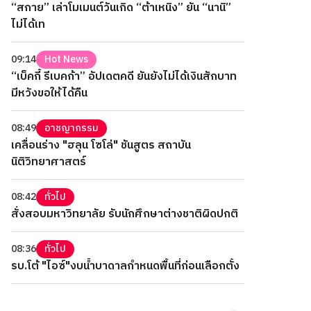
“สกาย” เล่าโมเมนต์วันเกิด “ต้าเหนิง” ยัน “นานิ”
ไม่ได้เท
09:14
Hot News
“เบ็คกี้ รีเบคก้า” อัปเดตคดี ยันยังไม่ได้เงินสักบาท
มีหวังขอให้ได้คืน
08:49
อาชญากรรม
เคลื่อนร่าง "ฮลุน โซโล่" ชันสูตร สถาบัน
นิติวิทยาศาสตร์
08:42
ทั่วไป
สั่งสอบมหาวิทยาลัย รับนักศึกษาต่างชาติผิดปกติ
08:36
ทั่วไป
รบ.โต้ "ไอซ์"งบน้ำบาดาลกำหนดพื้นที่ก่อนเลือกตั้ง