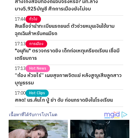
สางโกงสอบท้องถิ่นจบจริงหรอ? มท.ล้าง
บาง5,925บัญชี ศึกการเมืองยังไม่จบ
17:44
ทั่วไป
สินเชื่อจำนำทะเบียนรถยนต์ ตัวช่วยหมุนเงินใช้ยาม
ฉุกเฉินสำหรับคนมีรถ
17:13
การเมือง
"อนุทิน" ตรวจกราดยิง เด็กก่อเหตุเครียดเรียน เชื่อมี
เตรียมการ
17:13
Hot News
“ก้อง ห้วยไร่” เผยสุขภาพจิตแย่ หลังสูญเสียลูกสาว
บุญธรรม
17:00
Hot Clips
สลด! นร.ลั่นไก ปู่ ย่า ดับ ก่อนกราดยิงในโรงเรียน