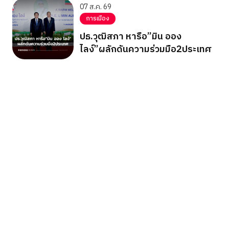
07 ส.ค. 69
การเมือง
ปธ.วุฒิสภา หารือ”มิน ออง
ไลง์”ผลักดันความร่วมมือ2ประเทศ