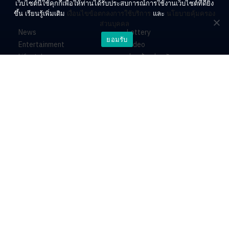
เว็บไซต์นี้ใช้คุกกี้เพื่อให้ท่านได้รับประสบการณ์การใช้งานเว็บไซต์ที่ดียิ่ง
ขึ้น เรียนรู้เพิ่มเติม
เงื่อนไขข้อตกลงการใช้บริการ
และ
นโยบายคุ้มครอง
ส่วนบุคคล
News
Lottery
ยอมรับ
Entertainment
Video
Lifestyle
ร่วมด้วยช่วยกัน
Horoscope
About
Contact
PR by Dataxet