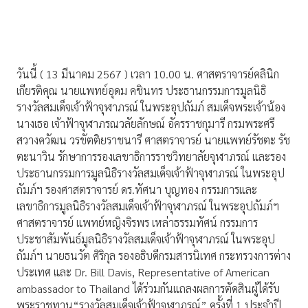
วันนี้ ( 13 มีนาคม 2567 ) เวลา 10.00 น. ศาสตราจารย์คลินิก
เกียรติคุณ นายแพทย์อุดม คชินทร ประธานกรรมการมูลนิธิ
รางวัลสมเด็จเจ้าฟ้าจุฬาภรณ์ ในพระอุปถัมภ์ สมเด็จพระเจ้าน้อง
นางเธอ เจ้าฟ้าจุฬาภรณวลัยลักษณ์ อัครราชกุมารี กรมพระศรี
สวางควัฒน วรขัตติยราชนารี ศาสตราจารย์ นายแพทย์รัชตะ รัช
ตะนาวิน รักษาการรองเลขาธิการราชวิทยาลัยจุฬาภรณ์ และรอง
ประธานกรรมการมูลนิธิรางวัลสมเด็จเจ้าฟ้าจุฬาภรณ์ ในพระอุป
ถัมภ์ฯ รองศาสตราจารย์ ดร.ทัศนา บุญทอง กรรมการและ
เลขาธิการมูลนิธิรางวัลสมเด็จเจ้าฟ้าจุฬาภรณ์ ในพระอุปถัมภ์ฯ
ศาสตราจารย์ แพทย์หญิงจิรพร เหล่าธรรมทัศน์ กรรมการ
ประชาสัมพันธ์มูลนิธิรางวัลสมเด็จเจ้าฟ้าจุฬาภรณ์ ในพระอุป
ถัมภ์ฯ นายธนวัต ศิริกุล รองอธิบดีกรมสารนิเทศ กระทรวงการต่าง
ประเทศ และ Dr. Bill Davis, Representative of American
ambassador to Thailand ได้ร่วมกันแถลงผลการตัดสินผู้ได้รับ
พระราชทาน“รางวัลสมเด็จเจ้าฟ้าจุฬาภรณ์” ครั้งที่ 1 ประจำปี