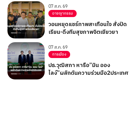
07 ส.ค. 69
อาชญากรรม
วอนหยุดแชร์ภาพสะเทือนใจ สั่งปิด
เรียน-ดึงทีมสุขภาพจิตเยียวยา
07 ส.ค. 69
การเมือง
ปธ.วุฒิสภา หารือ”มิน ออง
ไลง์”ผลักดันความร่วมมือ2ประเทศ