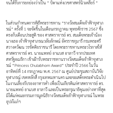
จนได้รับการยกย่องว่าเป็น ” บิดาแห่งเวชศาสตร์นิวเคลียร์ ”
ในส่วนกำหนดการพิธีพระราชทาน “รางวัลสมเด็จเจ้าฟ้าจุฬาภ
รณ์” ครั้งที่ 1 จะจัดขึ้นในเดือนกรกฎาคม พุทธศักราช 2567 ซึ่ง
ตรงกับเดือนประสูติ ของ ศาสตราจารย์ ดร. สมเด็จพระเจ้าน้อง
นางเธอ เจ้าฟ้าจุฬาภรณวลัยลักษณ์ อัครราชกุมารี กรมพระศรี
สวางควัฒน วรขัตติยราชนารี โดยพระราชทานพระวโรกาสให้
ศาสตราจารย์ ดร. นายแพทย์ อาแบส อาลาวี จากประเทศ
สหรัฐอเมริกา เข้าเฝ้ารับพระราชทานรางวัลสมเด็จเจ้าฟ้าจุฬาภ
รณ์ “Princess Chulabhorn Award” ประจำปี 2566 ในวัน
อาทิตย์ที่ 14 กรกฎาคม พ.ศ. 2567 ณ ศูนย์ประชุมสถาบันวิจัย
จุฬาภรณ์ เขตหลักสี่ กรุงเทพมหานคร และจะเสด็จพระดำเนินไป
ในงานเลี้ยงรับรองอาหารค่ำ เพื่อเป็นเกียรติแก่ศาสตราจารย์ ดร.
นายแพทย์ อาแบส อาลาวี และเป็นพระกรุณาธิคุณอย่างหาที่สุด
มิได้แก่คณะกรรมการมูลนิธิรางวัลสมเด็จเจ้าฟ้าจุฬาภรณ์ ในพระ
อุปถัมภ์ฯ