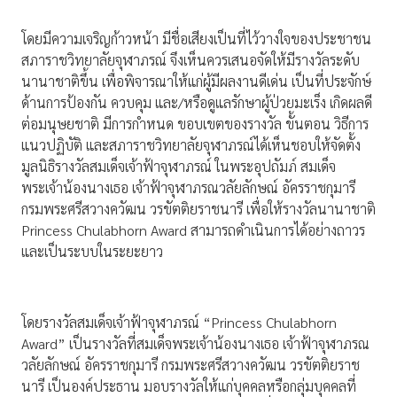
โดยมีความเจริญก้าวหน้า มีชื่อเสียงเป็นที่ไว้วางใจของประชาชน
สภาราชวิทยาลัยจุฬาภรณ์ จึงเห็นควรเสนอจัดให้มีรางวัลระดับ
นานาชาติขึ้น เพื่อพิจารณาให้แก่ผู้มีผลงานดีเด่น เป็นที่ประจักษ์
ด้านการป้องกัน ควบคุม และ/หรือดูแลรักษาผู้ป่วยมะเร็ง เกิดผลดี
ต่อมนุษยชาติ มีการกำหนด ขอบเขตของรางวัล ขั้นตอน วิธีการ
แนวปฏิบัติ และสภาราชวิทยาลัยจุฬาภรณ์ได้เห็นชอบให้จัดตั้ง
มูลนิธิรางวัลสมเด็จเจ้าฟ้าจุฬาภรณ์ ในพระอุปถัมภ์ สมเด็จ
พระเจ้าน้องนางเธอ เจ้าฟ้าจุฬาภรณวลัยลักษณ์ อัครราชกุมารี
กรมพระศรีสวางควัฒน วรขัตติยราชนารี เพื่อให้รางวัลนานาชาติ
Princess Chulabhorn Award สามารถดำเนินการได้อย่างถาวร
และเป็นระบบในระยะยาว
โดยรางวัลสมเด็จเจ้าฟ้าจุฬาภรณ์ “Princess Chulabhorn
Award” เป็นรางวัลที่สมเด็จพระเจ้าน้องนางเธอ เจ้าฟ้าจุฬาภรณ
วลัยลักษณ์ อัครราชกุมารี กรมพระศรีสวางควัฒน วรขัตติยราช
นารี เป็นองค์ประธาน มอบรางวัลให้แก่บุคคลหรือกลุ่มบุคคลที่