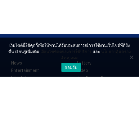
เว็บไซต์นี้ใช้คุกกี้เพื่อให้ท่านได้รับประสบการณ์การใช้งานเว็บไซต์ที่ดียิ่ง
ขึ้น เรียนรู้เพิ่มเติม
เงื่อนไขข้อตกลงการใช้บริการ
และ
นโยบายคุ้มครอง
ส่วนบุคคล
News
Lottery
ยอมรับ
Entertainment
Video
Lifestyle
ร่วมด้วยช่วยกัน
Horoscope
About
Contact
PR by Dataxet