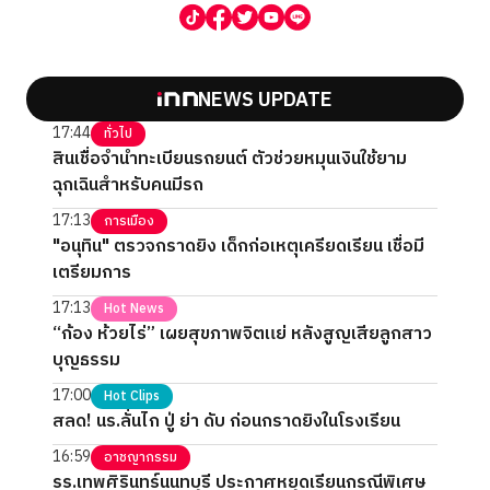
NEWS UPDATE
17:44
ทั่วไป
สินเชื่อจำนำทะเบียนรถยนต์ ตัวช่วยหมุนเงินใช้ยาม
ฉุกเฉินสำหรับคนมีรถ
17:13
การเมือง
"อนุทิน" ตรวจกราดยิง เด็กก่อเหตุเครียดเรียน เชื่อมี
เตรียมการ
17:13
Hot News
“ก้อง ห้วยไร่” เผยสุขภาพจิตแย่ หลังสูญเสียลูกสาว
บุญธรรม
17:00
Hot Clips
สลด! นร.ลั่นไก ปู่ ย่า ดับ ก่อนกราดยิงในโรงเรียน
16:59
อาชญากรรม
รร.เทพศิรินทร์นนทบุรี ประกาศหยุดเรียนกรณีพิเศษ