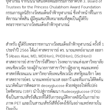
จุฬาภรณ์ จากนั้นนำเสนอต่อคณะกรรมการลำดับที่ 3. Board of
Trustees for the Princess Chulabhorn Award Foundation
กรรมการมูลนิธิรางวัลสมเด็จเจ้าฟ้าจุฬาภรณ์ ซึ่งทำหน้าที่ในการ
พิจารณาตัดสิน ผู้มีคุณสมบัติเหมาะสมที่สุดเป็นผู้ได้รับ
พระราชทานรางวัลสมเด็จเจ้าฟ้าจุฬาภรณ์
สำหรับ ผู้ได้รับพระราชทานรางวัลสมเด็จเจ้าฟ้าจุฬาภรณ์ ครั้งที่ 1
ประจำปี 2566 ได้แก่ ศาสตราจารย์ ดร. นายแพทย์อาแบส อะลา
วี (Abass Alavi, MD, MD(Hon), PHD(Hon), DSc(Hon))
ศาสตราจารย์ สาขาวิชารังสีวิทยา โรงพยาบาลแห่งมหาวิทยาลัย
เพนซิลเวเนีย รองผู้อำนวยการสาขาวิชา ผู้สูงอายุ คณะแพทย์
ศาสตร์พีเรลแมน มหาวิทยาลัยเพนซิลเวเนีย สหรัฐอเมริกา โดย
ศาสตราจารย์ดร. นายแพทย์อาแบส อะลาวี และทีมงานได้คิดค้น
แนวคิดในการติดฉลาก deoxyglucose ด้วยฟลูออไรด์ที่เปล่ง
โพซิตรอน (18F) นำไปสู่การพัฒนา fludeoxyglucose (FDG)
ซึ่งเป็นสารเภสัชรังสีแรกที่ได้รับการอนุมัติทางคลินิกในการถ่าย
ภาพ PET และเป็นสารเภสัชรังสีที่ยังคงใช้กันอย่างแพร่หลายใน
ปัจจุบัน