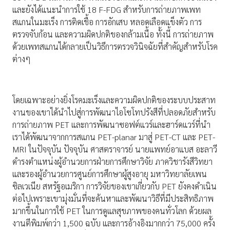
และยังได้แนะนำการใช้ 18 F-FDG สำหรับการถ่ายภาพเพท
สแกนในมะเร็ง การติดเชื้อ การอักเสบ หลอดเลือดแข็งตัว การ
ตรวจจับก้อน และความผิดปกติของกล้ามเนื้อ ทั้งนี้ การถ่ายภาพ
ด้วยเพทสแกนได้กลายเป็นวิธีการตรวจวินิจฉัยที่สำคัญสำหรับโรค
ต่างๆ
โดยเฉพาะอย่างยิ่งโรคมะเร็งและความผิดปกติของระบบประสาท
งานของเขาได้นำไปสู่การพัฒนาไอโซโทปรังสีที่ปลอดภัยสำหรับ
การถ่ายภาพ PET และการพัฒนาซอฟต์แวร์และฮาร์ดแวร์ที่นำ
เราได้พัฒนาจากการสแกน PET-planar มาสู่ PET-CT และ PET-
MRI ในปัจจุบัน ปัจจุบัน ศาสตราจารย์ นายแพทย์อาแบส อะลาวี
ดำรงตำแหน่งผู้อำนวยการฝ่ายการศึกษาวิจัย ภาควิชารังสีวิทยา
และรองผู้อำนวยการศูนย์การศึกษาผู้สูงอายุ มหาวิทยาลัยเพน
ซิลเวเนีย สหรัฐอเมริกา การวิจัยของเขาเกี่ยวกับ PET ยังคงดำเนิน
ต่อไปเพราะเขามุ่งมั่นที่จะค้นหาและพัฒนาวิธีที่มีประสิทธิภาพ
มากขึ้นในการใช้ PET ในการดูแลสุขภาพของคนทั่วโลก ด้วยผล
งานตีพิมพ์กว่า 1,500 ฉบับ และการอ้างอิงมากกว่า 75,000 ครั้ง