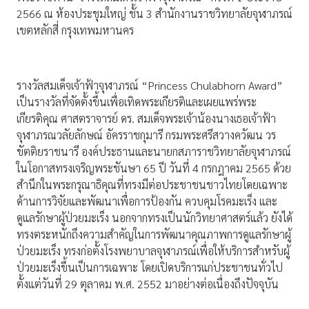
2566 ณ ห้องประชุมใหญ่ ชั้น 3 สำนักงานราชวิทยาลัยจุฬาภรณ์
เขตหลักสี่ กรุงเทพมหานคร
รางวัลสมเด็จเจ้าฟ้าจุฬาภรณ์ “Princess Chulabhorn Award”
เป็นรางวัลที่จัดตั้งขึ้นเพื่อเทิดพระเกียรติและเผยแพร่พระ
เกียรติคุณ ศาสตราจารย์ ดร. สมเด็จพระเจ้าน้องนางเธอเจ้าฟ้า
จุฬาภรณวลัยลักษณ์ อัครราชกุมารี กรมพระศรีสวางควัฒน วร
ขัตติยราชนารี องค์ประธานและนายกสภาราชวิทยาลัยจุฬาภรณ์
ในโอกาสทรงเจริญพระชันษา 65 ปี วันที่ 4 กรกฎาคม 2565 ด้วย
สำนึกในพระกรุณาธิคุณที่ทรงมีต่อประชาชนชาวไทยโดยเฉพาะ
ด้านการวิจัยและพัฒนาเพื่อการป้องกัน ควบคุมโรคมะเร็ง และ
ดูแลรักษาผู้ป่วยมะเร็ง นอกจากทรงเป็นนักวิทยาศาสตร์แล้ว ยังได้
ทรงตระหนักถึงความสำคัญในการพัฒนาคุณภาพการดูแลรักษาผู้
ป่วยมะเร็ง ทรงก่อตั้งโรงพยาบาลจุฬาภรณ์เพื่อให้บริการสำหรับผู้
ป่วยมะเร็งขึ้นเป็นการเฉพาะ โดยเปิดบริการแก่ประชาชนทั่วไป
ตั้งแต่วันที่ 29 ตุลาคม พ.ศ. 2552 มาอย่างต่อเนื่องถึงปัจจุบัน