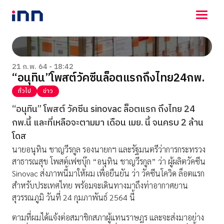
NEWS
ENTERTAINMENT
21 ก.พ. 64 - 18:42
“อนุทิน”โพสต์วัคซีนล็อตแรกถึงไทย24กพ.
LIFESTYLE
HOROSCOPE
ทั่วไป
ข่าว
LOTTERY
“อนุทิน” โพสต์ วัคซีน sinovac ล็อตแรก ถึงไทย 24
VIDEO
กพ.นี้ และที่เหลือจะตามมา เดือน เมย. นี้ จนครบ 2 ล้าน
ร่วมด้วยช่วยกัน
โดส
นายอนุทิน ชาญวีรกูล รองนายกฯ และรัฐมนตรีว่าการกระทรวง
สาธารณสุข โพสต์เฟซบุ๊ก “อนุทิน ชาญวีรกูล” ว่า ผู้ผลิตวัคซีน
Sinovac ส่งภาพนี้มาให้ผม เพื่อยืนยัน ว่า วัคซีนโควิด ล็อตแรก
สำหรับประเทศไทย พร้อมจะเดินทางมาถึงท่าอากาศยาน
สุวรรณภูมิ วันที่ 24 กุมภาพันธ์ 2564 นี้
ตามที่ผมได้แจ้งต่อสมาชิกสภาผู้แทนราษฎร และจะส่งมาอย่าง