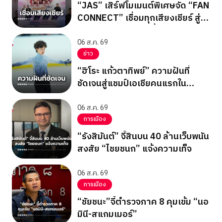
“JAS” เสิร์ฟโมเมนต์พิเศษจัด “FAN
CONNECT” เชื่อมทุกเสียงเชียร์ สู่
ทีมชาติไทย 15 ส.ค.นี้
06 ส.ค. 69
ข่าว
“ฮิโระ แก้วตาทิพย์” ความฝันที่
ชัดเจนสู่แชมป์เอเชียคนแรกใน
ประวัติศาสตร์
06 ส.ค. 69
การเมือง
“รังสิมันต์” จี้สินบน 40 ล้านเว็บพนัน
สงสัย “ไชยชนก” แจ้งความเท็จ
06 ส.ค. 69
การเมือง
“ชัยชนะ”จี้ตำรวจภาค 8 คุมเข้ม “นอ
มินี-สแกมเมอร์”