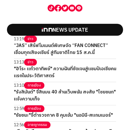
NEWS UPDATE
13:19
ข่าว
“JAS” เสิร์ฟโมเมนต์พิเศษจัด “FAN CONNECT”
เชื่อมทุกเสียงเชียร์ สู่ทีมชาติไทย 15 ส.ค.นี้
13:13
ข่าว
"ฮิโระ แก้วตาทิพย์" ความฝันที่ชัดเจนสู่แชมป์เอเชียคน
แรกในประวัติศาสตร์
13:10
การเมือง
"รังสิมันต์" จี้สินบน 40 ล้านเว็บพนัน สงสัย "ไชยชนก"
แจ้งความเท็จ
12:59
การเมือง
"ชัยชนะ"จี้ตำรวจภาค 8 คุมเข้ม "นอมินี-สแกมเมอร์"
12:56
อาชญากรรม