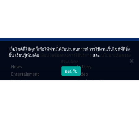
เว็บไซต์นี้ใช้คุกกี้เพื่อให้ท่านได้รับประสบการณ์การใช้งานเว็บไซต์ที่ดียิ่ง
ขึ้น เรียนรู้เพิ่มเติม
เงื่อนไขข้อตกลงการใช้บริการ
และ
นโยบายคุ้มครอง
ส่วนบุคคล
News
Lottery
ยอมรับ
Entertainment
Video
Lifestyle
ร่วมด้วยช่วยกัน
Horoscope
About
Contact
PR by Dataxet