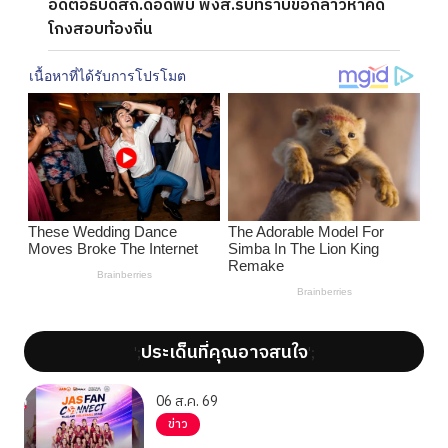
อดีตอธิบดีสถ.ดอดพบ พงส.รับทราบข้อกล่าวหาคดี
โกงสอบท้องถิ่น
ประเด็นที่คุณอาจสนใจ
';
';
06 ส.ค. 69
ข่าว