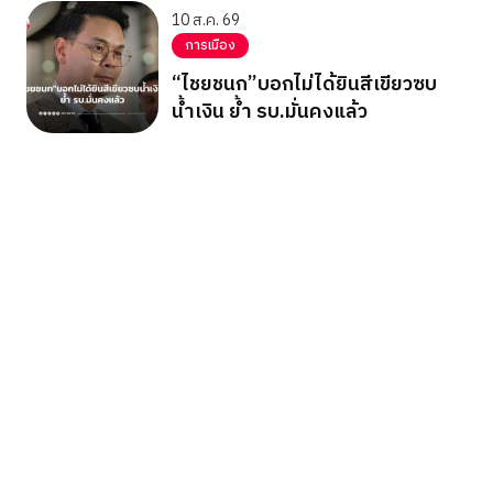
10 ส.ค. 69
การเมือง
“ไชยชนก”บอกไม่ได้ยินสีเขียวซบ
น้ำเงิน ย้ำ รบ.มั่นคงแล้ว