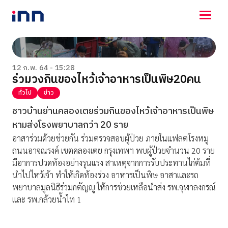
NEWS
ENTERTAINMENT
12 ก.พ. 64 - 15:28
ร่วมวงกินของไหว้เจ้าอาหารเป็นพิษ20คน
LIFESTYLE
HOROSCOPE
ทั่วไป
ข่าว
LOTTERY
ชาวบ้านย่านคลองเตยร่วมกินของไหว้เจ้าอาหารเป็นพิษ
VIDEO
หามส่งโรงพยาบาลกว่า 20 ราย
ร่วมด้วยช่วยกัน
อาสาร่วมด้วยช่วยกัน ร่วมตรวจสอบผู้ป่วย ภายในแฟลตโรงหมู
ถนนอาจณรงค์ เขตคลองเตย กรุงเทพฯ พบผู้ป่วยจำนวน 20 ราย
มีอาการปวดท้องอย่างรุนแรง สาเหตุจากการรับประทานไก่ต้มที่
นำไปไหว้เจ้า ทำให้เกิดท้องร่วง อาหารเป็นพิษ อาสาและรถ
พยาบาลมูลนิธิร่วมกตัญญู ให้การช่วยเหลือนำส่ง รพ.จุฬาลงกรณ์
และ รพ.กล้วยน้ำไท 1