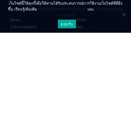
เว็บไซต์นี้ใช้คุกกี้เพื่อให้ท่านได้รับประสบการณ์การใช้งานเว็บไซต์ที่ดียิ่ง
ขึ้น เรียนรู้เพิ่มเติม
เงื่อนไขข้อตกลงการใช้บริการ
และ
นโยบายคุ้มครอง
ส่วนบุคคล
News
Lottery
ยอมรับ
Entertainment
Video
Lifestyle
ร่วมด้วยช่วยกัน
Horoscope
About
Contact
PR by Dataxet