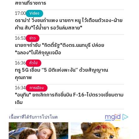
สถานที่ราชการ
17:00
Video
ดราม่า! วิ่งชนกำแพง นายกฯ หนู ไว้เตือนตัวเอง-ฝ่าย
ค้าน สับ"ไร้น้ำยา รอวันล่มสลาย"
16:53
ข่าว
นายกฯกำชับ "กิตติ์รัฐ"ติงตร.นนทบุรี ปล่อย
"ฉลอง"ไม่ใส่กุญแจมือ
16:36
ทั่วไป
ทรู 5G เชื่อม “5 มิติแห่งพะงัน” ด้วยสัญญาณ
คุณภาพ
16:34
การเมือง
"อนุทิน" ยกเลิกภารกิจขึ้นบิน F-16-ไปตรวจเยี่ยมตาม
เดิม