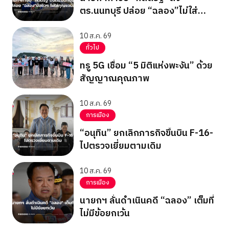
ตร.นนทบุรี ปล่อย “ฉลอง”ไม่ใส่
กุญแจมือ
10 ส.ค. 69
ทั่วไป
ทรู 5G เชื่อม “5 มิติแห่งพะงัน” ด้วย
สัญญาณคุณภาพ
10 ส.ค. 69
การเมือง
“อนุทิน” ยกเลิกภารกิจขึ้นบิน F-16-
ไปตรวจเยี่ยมตามเดิม
10 ส.ค. 69
การเมือง
นายกฯ ลั่นดำเนินคดี “ฉลอง” เต็มที่
ไม่มีข้อยกเว้น