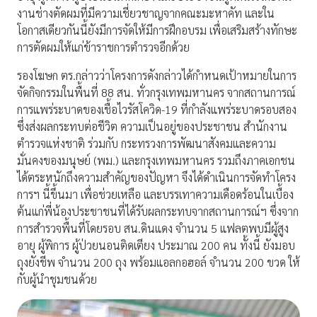
งานช่างตัดผมที่มีความเชี่ยวชาญจากคณะมะหาคัท และใน
โอกาสเดียวกันนี้ยังมีการจัดให้มีการฝึกอบรม เพื่อเสริมสร้างทักษะ
การตัดผมให้แก่ข้าราชการตำรวจอีกด้วย
รองโฆษก ตร.กล่าวว่าโครงการดังกล่าวได้กำหนดเป้าหมายในการ
จัดกิจกรรมในพื้นที่ 88 สน. ทั่วกรุงเทพมหานคร จากสถานการณ์
การแพร่ระบาดของเชื้อไวรัสโควิด-19 ที่กำลังแพร่ระบาดรอบสอง
ซึ่งส่งผลกระทบต่อชีวิต ความเป็นอยู่ของประชาชน สำนักงาน
ตำรวจแห่งชาติ ร่วมกับ กระทรวงการพัฒนาสังคมและความ
มั่นคงของมนุษย์ (พม.) และกรุงเทพมหานคร รวมถึงภาคเอกชน
ได้ตระหนักถึงความสำคัญของปัญหา จึงได้ดำเนินการจัดทำโครง
การฯ นี้ขึ้นมา เพื่อช่วยเหลือ และบรรเทาความเดือดร้อนในเบื้อง
ต้นแก่พี่น้องประชาชนที่ได้รับผลกระทบจากสถานการณ์ฯ ซึ่งจาก
การสำรวจพื้นที่โดยรอบ สน.ดินแดง จำนวน 5 แฟลตพบมีผู้สูง
อายุ ผู้พิการ ผู้ป่วยนอนติดเตียง ประมาณ 200 คน ทั้งนี้ ยังมอบ
ถุงยังชีพ จำนวน 200 ถุง พร้อมแอลกอฮอล์ จำนวน 200 ขวด ให้
กับผู้นำชุมชนด้วย