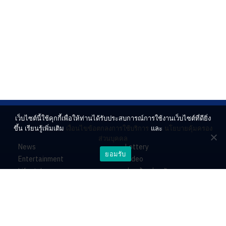
เว็บไซต์นี้ใช้คุกกี้เพื่อให้ท่านได้รับประสบการณ์การใช้งานเว็บไซต์ที่ดียิ่ง
ขึ้น เรียนรู้เพิ่มเติม
เงื่อนไขข้อตกลงการใช้บริการ
และ
นโยบายคุ้มครอง
ส่วนบุคคล
News
Lottery
ยอมรับ
Entertainment
Video
Lifestyle
ร่วมด้วยช่วยกัน
Horoscope
About