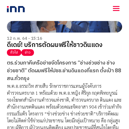
NEWS
ENTERTAINMENT
12 ก.พ. 64 - 15:16
ดีเดย์! บริการตัดผมฟรีให้ชาวดินแดง
LIFESTYLE
HOROSCOPE
ทั่วไป
ข่าว
LOTTERY
ตร.ร่วมภาคีเครือข่ายจัดโครงการ “ช่างช่วยช่าง ช่าง
VIDEO
ช่วยชาติ” ตัดผมฟรีให้ปชช.ย่านดินแดงที่แรก ตั้งเป้า 88
ร่วมด้วยช่วยกัน
สน.ทั่วกรุง
พ.ต.อ.อรรถวิท สายสืบ รักษาราชการแทนผู้บังคับการ
ตำรวจนครบาล 1 พร้อมด้วย พ.ต.อ.หญิง ศิริกุล กฤตพิทยบูรณ์
รองโฆษกสำนักงานตำรวจแห่งชาติ, ตำรวจนครบาล ดินแดง และ
สำนักงานเขตดินแดง พร้อมด้วยคณะจิตอาสา 904 เข้าร่วมทำกิจ
กรรมเริ่มต้ร โครงการ “ช่างช่วยช่าง ช่างช่วยชาติ”บริการตัดผม
โดยไม่คิดค่าใช้จ่ายแก่ประชาชน โดยมีกลุ่มเป้าหมาย คือ กลุ่มสูง
อายุ ผู้พิการ ผู้ป่วยนอนติดเตียง และประชาชนผู้ที่สนใจโดยทีม