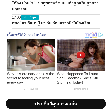
“ก้อง ห้วยไร่” เผยสุขภาพจิตแย่ หลังสูญเสียลูกสาว
บุญธรรม
17:00
Hot Clips
สลด! นร.ลั่นไก ปู่ ย่า ดับ ก่อนกราดยิงในโรงเรียน
ประเด็นที่คุณอาจสนใจ
';
';