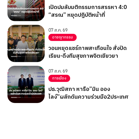
เปิดปมลับมติกรรมการสรรหา 4:0
“สรณ” หยุดปฏิบัติหน้าที่
07 ส.ค. 69
อาชญากรรม
วอนหยุดแชร์ภาพสะเทือนใจ สั่งปิด
เรียน-ดึงทีมสุขภาพจิตเยียวยา
07 ส.ค. 69
การเมือง
ปธ.วุฒิสภา หารือ”มิน ออง
ไลง์”ผลักดันความร่วมมือ2ประเทศ