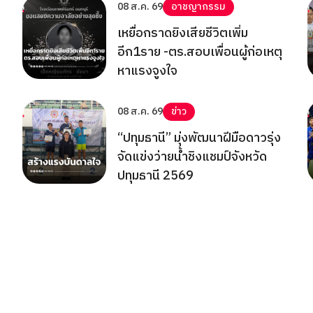
08 ส.ค. 69
อาชญากรรม
เหยื่อกราดยิงเสียชีวิตเพิ่ม
อีก1ราย -ตร.สอบเพื่อนผู้ก่อเหตุ
หาแรงจูงใจ
08 ส.ค. 69
ข่าว
“ปทุมธานี” มุ่งพัฒนาฝีมือดาวรุ่ง
จัดแข่งว่ายน้ำชิงแชมป์จังหวัด
ปทุมธานี 2569