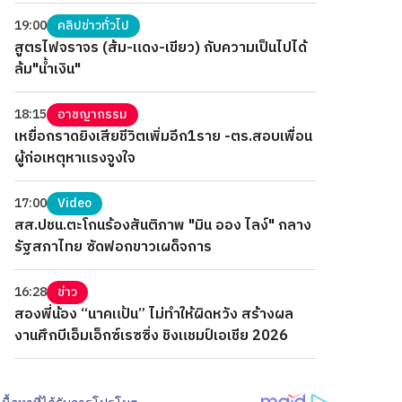
19:00
คลิปข่าวทั่วไป
สูตรไฟจราจร (ส้ม-แดง-เขียว) กับความเป็นไปได้
ล้ม"น้ำเงิน"
18:15
อาชญากรรม
เหยื่อกราดยิงเสียชีวิตเพิ่มอีก1ราย -ตร.สอบเพื่อน
ผู้ก่อเหตุหาแรงจูงใจ
17:00
Video
สส.ปชน.ตะโกนร้องสันติภาพ "มิน ออง ไลง์" กลาง
รัฐสภาไทย ซัดฟอกขาวเผด็จการ
16:28
ข่าว
สองพี่น้อง “นาคแป้น” ไม่ทำให้ผิดหวัง สร้างผล
งานศึกบีเอ็มเอ็กซ์เรซซิ่ง ชิงแชมป์เอเชีย 2026