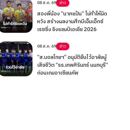
08 ส.ค. 69
ข่าว
สองพี่น้อง “นาคแป้น” ไม่ทำให้ผิด
หวัง สร้างผลงานศึกบีเอ็มเอ็กซ์
เรซซิ่ง ชิงแชมป์เอเชีย 2026
08 ส.ค. 69
ข่าว
“ส.บอลไทยฯ” อนุมัติยืนไว้อาลัยผู้
เสียชีวิต “รร.เทพศิรินทร์ นนทบุรี”
ก่อนเกมอาเซียนคัพ