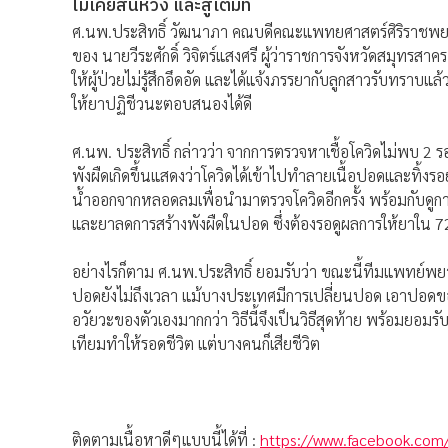
ไม่เคยสิ้นหวัง และสู้เต็มที่
ศ.นพ.ประสิทธิ์ วัฒนาภา คณบดีคณะแพทยศาสตร์ศิริราช
ของ นายวีระศักดิ์ วิจิตร์แสงศรี ผู้ว่าราชการจังหวัดสมุทรสาคร 
ให้ผู้ป่วยไม่รู้สึกอึดอัด และได้แจ้งภรรยากับลูกสาวรับทราบแล
ให้ยาปฏิชีวนะตอบสนองได้ดี
ศ.นพ. ประสิทธิ์ กล่าวว่า จากการตรวจหาเชื้อโควิดไม่พบ 2
พังผืดเกิดขึ้นแสดงว่าโควิดได้เข้าไปทำลายเนื้อปอดและทิ้งร
น้ำออกจากหลอดลมเพื่อนำมาตรวจโควิดอีกครั้ง พร้อมกับดูก
และยาลดการสร้างพังผืดในปอด ซึ่งต้องรอดูผลการให้ยาใน 72 
อย่างไรก็ตาม ศ.นพ.ประสิทธิ์ ยอมรับว่า ขณะนี้ทีมแพทย์พ
ปอดยังไม่ถึงเวลา แม้บางประเทศมีการเปลี่ยนปอด เอาปอดของ
อวัยวะของตัวเองมากกว่า วิธีนี้จึงเป็นวิธีสุดท้าย พร้อมยอ
เทียมทำให้รอดชีวิต แต่บางคนก็เสียชีวิต
ติดตามเนื้อหาดีๆแบบนี้ได้ที่ :
https://www.facebook.com