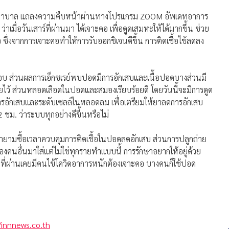
พยาบาล แถลงความคืบหน้าผ่านทางโปรแกรม ZOOM อัพเดทอาการ
ว่าเมื่อวันเสาร์ที่ผ่านมา ได้เจาะคอ เพื่อดูดเสมหะให้ได้มากขึ้น ช่วย
้ว ซึ่งจากการเจาะคอทำให้การรับออกชิเจนดีขึ้น การติดเชื้อไข้ลดลง
 รอบ ส่วนผลการเอ็กซเรย์พบปอดมีการอักเสบและเนื้อปอดบางส่วนมี
อยไว้ ส่วนหลอดเลือดในปอดและสมองเรียบร้อยดี โดยวันนี้จะมีการดูด
ารอักเสบและระดับเซลล์ในหลอดลม เพื่อเตรียมให้ยาลดการอักเสบ
ชม. ว่าระบบทุกอย่างดีขึ้นหรือไม่
ยายามซื้อเวลาควบคุมการติดเชื้อในปอดลดอักเสบ ส่วนการปลูกถ่าย
คนอื่นมาใส่แต่ไม่ใช่ทุกรายทำแบบนี้ การรักษาอยากให้อยู่ด้วย
มรับที่ผ่านเคยมีคนไข้โควิดอาการหนักต้องเจาะคอ บางคนก็ใช้ปอด
/innnews.co.th