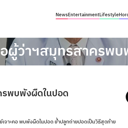
News
Entertainment
Lifestyle
Hor
อผู้ว่าฯสมุทรสาครพบ
าครพบพังผืดในปอด
ย์เจาะคอ พบพังผืดในปอด ย้ำปลูกถ่ายปอดเป็นวิธีสุดท้าย