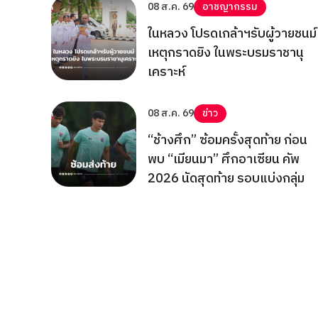
08 ส.ค. 69
อาชญากรรม
ในหลวง โปรดเกล้าฯรับผู้วายชนม์
เหตุกราดยิง ในพระบรมราชานุ
เคราะห์
08 ส.ค. 69
ข่าว
“ช้างศึก” ซ้อมครั้งสุดท้าย ก่อน
พบ “เมียนมา” ศึกอาเซียน คัพ
2026 นัดสุดท้าย รอบแบ่งกลุ่ม