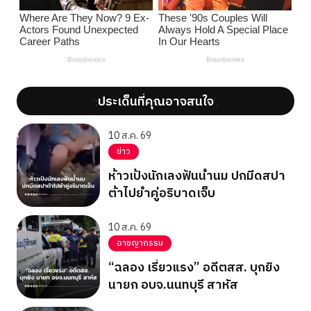
ประเด็นที่คุณอาจสนใจ
';
';
10 ส.ค. 69
ข่าว
ห้าวเป้งนักเลงฟันน้ำนม ปกมีดสปา
ต้าไปยำคู่อริบาดเจ็บ
10 ส.ค. 69
อาชญากรรม
“ฉลอง เรี่ยวแรง” อดีตสส. บุกยิง
นายก อบจ.นนทบุรี สาหัส