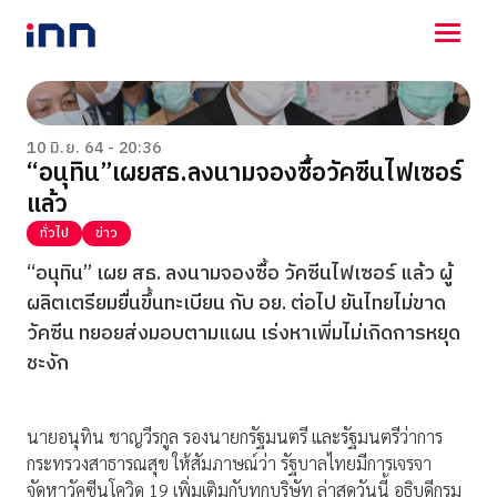
NEWS
ENTERTAINMENT
10 มิ.ย. 64 - 20:36
“อนุทิน”เผยสธ.ลงนามจองซื้อวัคซีนไฟเซอร์
LIFESTYLE
แล้ว
HOROSCOPE
LOTTERY
ทั่วไป
ข่าว
VIDEO
“อนุทิน” เผย สธ. ลงนามจองซื้อ วัคซีนไฟเซอร์ แล้ว ผู้
ร่วมด้วยช่วยกัน
ผลิตเตรียมยื่นขึ้นทะเบียน กับ อย. ต่อไป ยันไทยไม่ขาด
วัคซีน ทยอยส่งมอบตามแผน เร่งหาเพิ่มไม่เกิดการหยุด
ชะงัก
นายอนุทิน ชาญวีรกูล รองนายกรัฐมนตรี และรัฐมนตรีว่าการ
กระทรวงสาธารณสุข ให้สัมภาษณ์ว่า รัฐบาลไทยมีการเจรจา
จัดหาวัคซีนโควิด 19 เพิ่มเติมกับทุกบริษัท ล่าสุดวันนี้ อธิบดีกรม