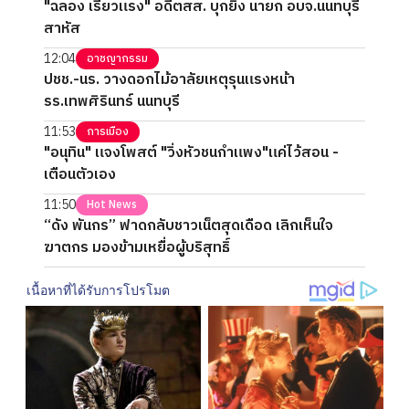
"ฉลอง เรี่ยวแรง" อดีตสส. บุกยิง นายก อบจ.นนทบุรี
สาหัส
12:04
อาชญากรรม
ปชช.-นร. วางดอกไม้อาลัยเหตุรุนแรงหน้า
รร.เทพศิรินทร์ นนทบุรี
11:53
การเมือง
"อนุทิน" แจงโพสต์ "วิ่งหัวชนกำแพง"แค่ไว้สอน -
เตือนตัวเอง
11:50
Hot News
“ดัง พันกร” ฟาดกลับชาวเน็ตสุดเดือด เลิกเห็นใจ
ฆาตกร มองข้ามเหยื่อผู้บริสุทธิ์