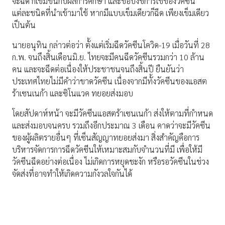
จะฉีด กี่เข็มขึ้นกับผลการศึกษา และข้อบ่งชี้การใช้ของวัคซีน
แต่ละชนิดที่นำเข้ามาใช้ หากมีแบบเข็มเดียวก็ฉีด เพียงเข็มเดียว
เป็นต้น
นายอนุทิน กล่าวต่อว่า ตั้งแต่เริ่มฉีดวัคซีนโควิด-19 เมื่อวันที่ 28
ก.พ. จนถึงสิ้นเดือนมิ.ย. ไทยจะมีคนฉีดวัคซีนรวมกว่า 10 ล้าน
คน และจะฉีดต่อเนื่องให้ประชาชนจนถึงสิ้นปี ยืนยันว่า
ประเทศไทยไม่มีคำว่าขาดวัคซีน เนื่องจากมีทั้งวัคซีนของแอสต
ร้าเซนเนก้า และซิโนแวค ทยอยส่งมอบ
โดยสัปดาห์หน้า จะมีวัคซีนแอสตร้าเซนเนก้า ส่งให้ตามที่กำหนด
และส่งมอบจนครบ รวมถึงอีกประมาณ 3 เดือน คาดว่าจะมีวัคซีน
ของผู้ผลิตรายอื่นๆ ที่เซ็นสัญญาทยอยส่งมา สิ่งสำคัญคือการ
บริหารจัดการการฉีดวัคซีนให้เหมาะสมกับจำนวนที่มี เพื่อให้มี
วัคซีนฉีดอย่างต่อเนื่อง ไม่เกิดการหยุดชะงัก หรือรอวัคซีนในช่วง
จัดส่งที่อาจทำให้เกิดความกังวลใจกันได้