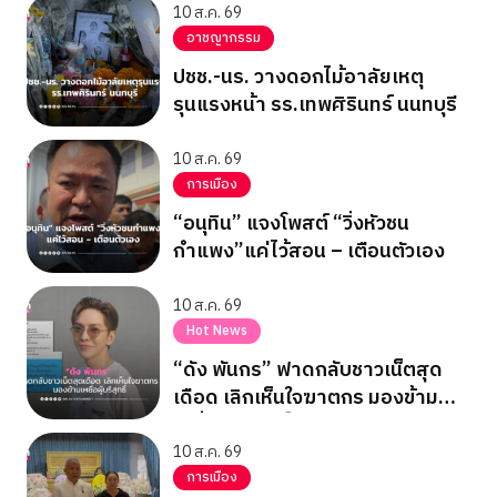
10 ส.ค. 69
อาชญากรรม
ปชช.-นร. วางดอกไม้อาลัยเหตุ
รุนแรงหน้า รร.เทพศิรินทร์ นนทบุรี
10 ส.ค. 69
การเมือง
“อนุทิน” แจงโพสต์ “วิ่งหัวชน
กำแพง”แค่ไว้สอน – เตือนตัวเอง
10 ส.ค. 69
Hot News
“ดัง พันกร” ฟาดกลับชาวเน็ตสุด
เดือด เลิกเห็นใจฆาตกร มองข้าม
เหยื่อผู้บริสุทธิ์
10 ส.ค. 69
การเมือง