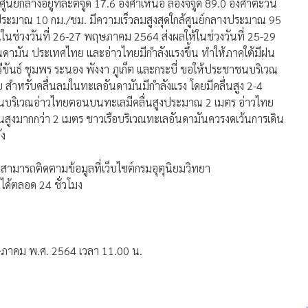
์กลางอยู่ที่ละติจูด 17.6 องศาเหนือ ลองจิจูด 89.0 องศาตะวัน
ประมาณ 10 กม./ชม. มีความเร็วลมสูงสุดใกล้ศูนย์กลางประมาณ 95
นในช่วงวันที่ 26-27 พฤษภาคม 2564 ส่งผลให้ในช่วงวันที่ 25-29
ดามัน ประเทศไทย และอ่าวไทยมีกำลังแรงขึ้น ทำให้ภาคใต้มีฝน
ีขันธ์ ชุมพร ระนอง พังงา ภูเก็ต และกระบี่ ขอให้ประชาชนบริเวณ
สำหรับคลื่นลมในทะเลอันดามันมีกำลังแรง โดยมีคลื่นสูง 2-4
ส่วนบริเวณอ่าวไทยตอนบนทะเลมีคลื่นสูงประมาณ 2 เมตร อ่าวไทย
่นสูงมากกว่า 2 เมตร ชาวเรือบริเวณทะเลอันดามันควรงดเว้นการเดิน
ัง
มารถติดตามข้อมูลที่เว็บไซต์กรมอุตุนิยมวิทยา
ด้ตลอด 24 ชั่วโมง
ษภาคม พ.ศ. 2564 เวลา 11.00 น.