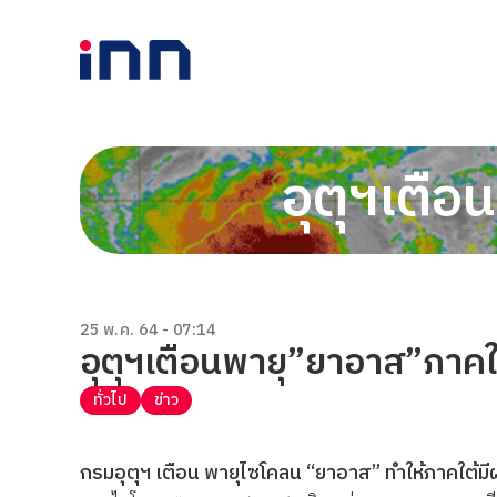
อุตุฯเตื
25 พ.ค. 64 - 07:14
อุตุฯเตือนพายุ”ยาอาส”ภาค
ทั่วไป
ข่าว
กรมอุตุุฯ เตือน พายุไซโคลน “ยาอาส” ทำให้ภาคใต้ม