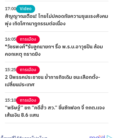
17:00
Video
สัญญาณเตือน! ไทยไม่ปลอดภัยความรุนแรงสังคม
พุ่ง เกิดโศกนาฏกรรมต่อเนื่อง
16:05
การเมือง
"วัชรพงศ์"รับลูกนายกฯ รื้อ พ.ร.บ.อาวุธปืน ล้อม
คอกเหตุ กราดยิง
15:25
การเมือง
2 ปีพรรคประชาชน ย้ำภารกิจเดิม ชนะเลือกตั้ง-
เปลี่ยนประเทศ
15:10
การเมือง
“พริษฐ์” ยก “คดีฮั้ว สว.” ขึ้นซักฟอก จี้ กกต.แจง
เส้นเงิน 8.6 แสน