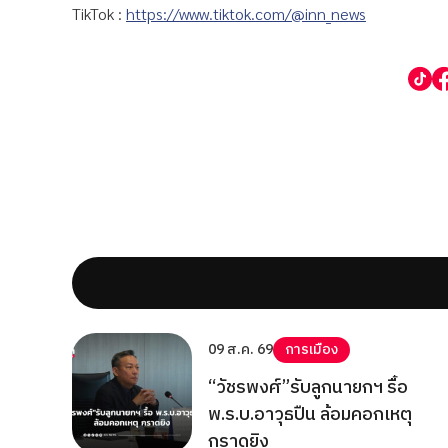
TikTok :
https://www.tiktok.com/@inn_news
09 ส.ค. 69
การเมือง
“วัชรพงศ์”รับลูกนายกฯ รื้อ
พ.ร.บ.อาวุธปืน ล้อมคอกเหตุ
กราดยิง