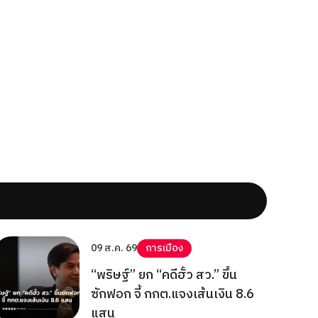
09 ส.ค. 69
การเมือง
“พริษฐ์” ยก “คดีฮั้ว สว.” ขึ้น
ซักฟอก จี้ กกต.แจงเส้นเงิน 8.6
แสน