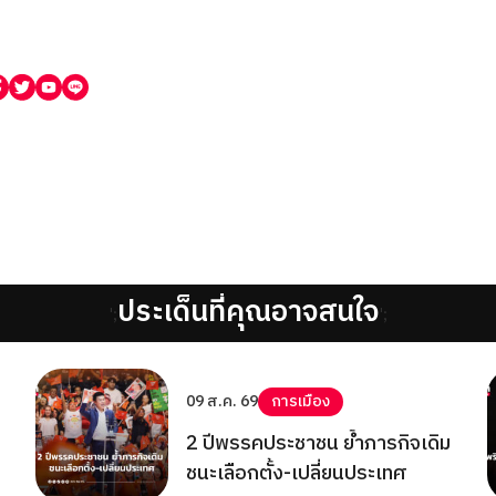
ประเด็นที่คุณอาจสนใจ
';
';
09 ส.ค. 69
การเมือง
2 ปีพรรคประชาชน ย้ำภารกิจเดิม
ชนะเลือกตั้ง-เปลี่ยนประเทศ