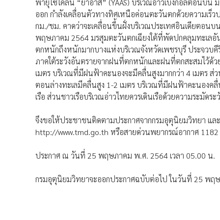
พายุไซโคลน “ยาอาส” (YAAS) บริเวณอ่าวเบงกอลตอนบน มีศูนย
ออก กำลังเคลื่อนตัวทางทิศเหนือค่อนตะวันตกด้วยความเร็ว
กม./ชม. คาดว่าจะเคลื่อนขึ้นฝั่งบริเวณประเทศอินเดียตอนบ
พฤษภาคม 2564 มรสุมตะวันตกเฉียงใต้ที่พัดปกคลุมทะเลอัน
ตกหนักถึงหนักมากบางแห่งบริเวณจังหวัดเพชรบุรี ประจวบคีร
ภาคใต้ระวังอันตรายจากฝนที่ตกหนักและฝนที่ตกสะสมไว้ด้วย 
เมตร บริเวณที่มีฝนฟ้าคะนองจะมีคลื่นสูงมากกว่า 4 เมตร 
ตอนล่างทะเลมีคลื่นสูง 1-2 เมตร บริเวณที่มีฝนฟ้าคะนองคลื
เรือ ส่วนชาวเรือบริเวณอ่าวไทยควรเดินเรือด้วยความระมัดระว
จึงขอให้ประชาชนติดตามประกาศจากกรมอุตุนิยมวิทยา และสา
http://www.tmd.go.th หรือสายด่วนพยากรณ์อากาศ 1182 ไ
ประกาศ ณ วันที่ 25 พฤษภาคม พ.ศ. 2564 เวลา 05.00 น.
กรมอุตุนิยมวิทยาจะออกประกาศฉบับต่อไป ในวันที่ 25 พฤ